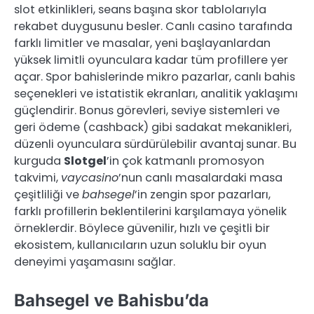
slot etkinlikleri, seans başına skor tablolarıyla
rekabet duygusunu besler. Canlı casino tarafında
farklı limitler ve masalar, yeni başlayanlardan
yüksek limitli oyunculara kadar tüm profillere yer
açar. Spor bahislerinde mikro pazarlar, canlı bahis
seçenekleri ve istatistik ekranları, analitik yaklaşımı
güçlendirir. Bonus görevleri, seviye sistemleri ve
geri ödeme (cashback) gibi sadakat mekanikleri,
düzenli oyunculara sürdürülebilir avantaj sunar. Bu
kurguda
Slotgel
’in çok katmanlı promosyon
takvimi,
vaycasino
’nun canlı masalardaki masa
çeşitliliği ve
bahsegel
’in zengin spor pazarları,
farklı profillerin beklentilerini karşılamaya yönelik
örneklerdir. Böylece güvenilir, hızlı ve çeşitli bir
ekosistem, kullanıcıların uzun soluklu bir oyun
deneyimi yaşamasını sağlar.
Bahsegel ve Bahisbu’da