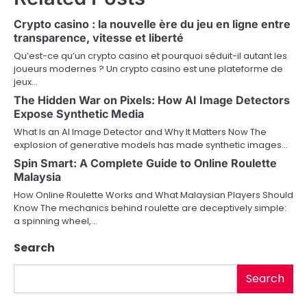
n
Crypto casino : la nouvelle ère du jeu en ligne entre
a
transparence, vitesse et liberté
v
Qu’est-ce qu’un crypto casino et pourquoi séduit-il autant les
joueurs modernes ? Un crypto casino est une plateforme de
i
jeux…
The Hidden War on Pixels: How AI Image Detectors
g
Expose Synthetic Media
a
What Is an AI Image Detector and Why It Matters Now The
explosion of generative models has made synthetic images…
t
Spin Smart: A Complete Guide to Online Roulette
i
Malaysia
How Online Roulette Works and What Malaysian Players Should
o
Know The mechanics behind roulette are deceptively simple:
a spinning wheel,…
n
Search
Search