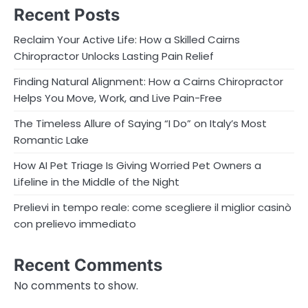
Recent Posts
Reclaim Your Active Life: How a Skilled Cairns
Chiropractor Unlocks Lasting Pain Relief
Finding Natural Alignment: How a Cairns Chiropractor
Helps You Move, Work, and Live Pain-Free
The Timeless Allure of Saying “I Do” on Italy’s Most
Romantic Lake
How AI Pet Triage Is Giving Worried Pet Owners a
Lifeline in the Middle of the Night
Prelievi in tempo reale: come scegliere il miglior casinò
con prelievo immediato
Recent Comments
No comments to show.