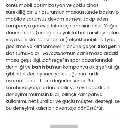
konu, mobil optimizasyon ve çoklu cihaz
sürekliliğidir. Bir oturumun masaüstünde başlayıp
mobilde sorunsuz devam etmesi, takip eden
kampanya görevlerinin kaçırılmasını önler. Yoğun
dönemlerde (örneğin büyük futbol karşılaşmaları
veya yeni slot lansmanları) ölçeklenebilir altyapı,
gecikme ve kilitlenmelerin önüne geçer.
Slotgel
’in
slot turnuvaları,
vaycasino
’nun canlı masalardaki
masa çeşitliliği,
bahsegel
’in spor pazarlarındaki
derinliği ve
bahisbu
’nun kampanya akış şeffaflığı
gibi nitelikler, oyuncu yolculuğunun farklı
aşamalarında farklı değerler sunar. Bu
kombinasyon, sürdürülebilir ve keyif odaklı bir
deneyimi mümkün kılar; bilinçli kampanya
kullanımı, net kurallar ve güçlü müşteri desteği ise
bu deneyimi kalıcı bir avantaja dönüştürür.