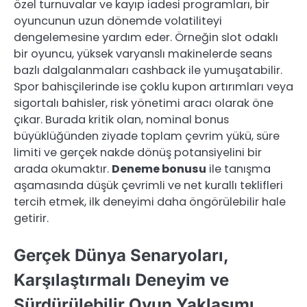
özel turnuvalar ve kayıp iadesi programları, bir
oyuncunun uzun dönemde volatiliteyi
dengelemesine yardım eder. Örneğin slot odaklı
bir oyuncu, yüksek varyanslı makinelerde seans
bazlı dalgalanmaları cashback ile yumuşatabilir.
Spor bahisçilerinde ise çoklu kupon artırımları veya
sigortalı bahisler, risk yönetimi aracı olarak öne
çıkar. Burada kritik olan, nominal bonus
büyüklüğünden ziyade toplam çevrim yükü, süre
limiti ve gerçek nakde dönüş potansiyelini bir
arada okumaktır.
Deneme bonusu
ile tanışma
aşamasında düşük çevrimli ve net kurallı teklifleri
tercih etmek, ilk deneyimi daha öngörülebilir hale
getirir.
Gerçek Dünya Senaryoları,
Karşılaştırmalı Deneyim ve
Sürdürülebilir Oyun Yaklaşımı