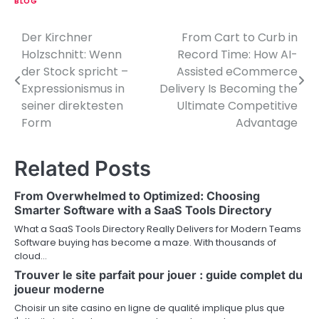
BLOG
Der Kirchner
From Cart to Curb in
P
Holzschnitt: Wenn
Record Time: How AI-
o
der Stock spricht –
Assisted eCommerce
Expressionismus in
Delivery Is Becoming the
s
seiner direktesten
Ultimate Competitive
t
Form
Advantage
n
Related Posts
a
v
From Overwhelmed to Optimized: Choosing
Smarter Software with a SaaS Tools Directory
i
What a SaaS Tools Directory Really Delivers for Modern Teams
g
Software buying has become a maze. With thousands of
cloud…
a
Trouver le site parfait pour jouer : guide complet du
joueur moderne
t
Choisir un site casino en ligne de qualité implique plus que