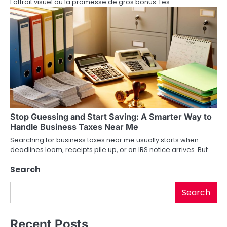
i
l'attrait visuel ou la promesse de gros bonus. Les…
o
n
Stop Guessing and Start Saving: A Smarter Way to
Handle Business Taxes Near Me
Searching for business taxes near me usually starts when
deadlines loom, receipts pile up, or an IRS notice arrives. But…
Search
Search
Recent Posts