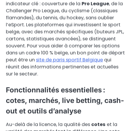
indicateur clé : couverture de la
Pro League
, de la
Challenger Pro League, du cyclisme (classiques
flamandes), du tennis, du hockey, sans oublier
l’eSport. Les plateformes qui investissent le sport
belge, avec des marchés spécifiques (buteurs JPL,
cartons, statistiques avancées), se distinguent
souvent. Pour vous aider à comparer les options
dans un cadre 100 % belge, un bon point de départ
peut être un
site de paris sportif Belgique
qui
réunit des informations pertinentes et actuelles
sur le secteur.
Fonctionnalités essentielles :
cotes, marchés, live betting, cash-
out et outils d’analyse
Au-delà de la licence, la qualité des
cotes
et la