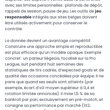
avec ses limites personnelles : plafonds de dépôt,
rappels de session, pause de jeu. Les outils de
jeu
responsable
intégrés aux sites belges doivent
être utilisés activement pour conserver le
contrôle.
La donnée devient un avantage compétitif.
Construire une approche simple et reproductible
est plus efficace qu’un modèle opaque. Exemple
concret : un parieur liégeois, focalisé sur la Pro
League, suit pendant huit semaines des
statistiques de tirs cadrés, d’expected goals et de
qualité des occasions concédées par équipe. Il ne
parie que quand ses seuils sont atteints (par
exemple, écart d’xG moyen supérieur à 0,4 et
rotation limitée annoncée). Il mise 1,5 % de sa
bankroll par pari, exclusivement en pré-match, et
consigne sa performance par marché (1X2,