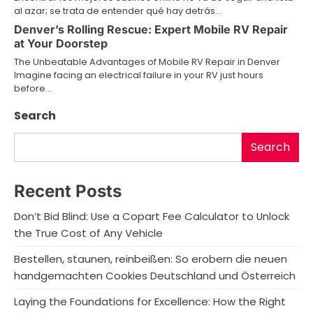
al azar; se trata de entender qué hay detrás…
t
Denver’s Rolling Rescue: Expert Mobile RV Repair
i
at Your Doorstep
The Unbeatable Advantages of Mobile RV Repair in Denver
o
Imagine facing an electrical failure in your RV just hours
before…
n
Search
Search
Recent Posts
Don’t Bid Blind: Use a Copart Fee Calculator to Unlock
the True Cost of Any Vehicle
Bestellen, staunen, reinbeißen: So erobern die neuen
handgemachten Cookies Deutschland und Österreich
Laying the Foundations for Excellence: How the Right