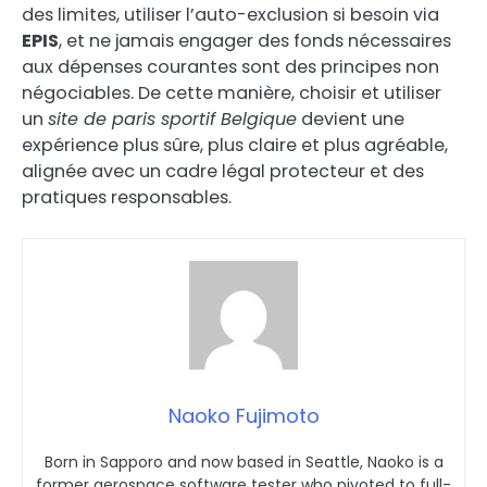
des limites, utiliser l’auto-exclusion si besoin via
EPIS
, et ne jamais engager des fonds nécessaires
aux dépenses courantes sont des principes non
négociables. De cette manière, choisir et utiliser
un
site de paris sportif Belgique
devient une
expérience plus sûre, plus claire et plus agréable,
alignée avec un cadre légal protecteur et des
pratiques responsables.
Naoko Fujimoto
Born in Sapporo and now based in Seattle, Naoko is a
former aerospace software tester who pivoted to full-