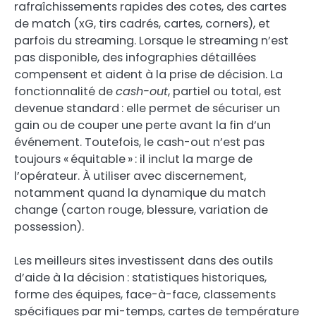
rafraîchissements rapides des cotes, des cartes
de match (xG, tirs cadrés, cartes, corners), et
parfois du streaming. Lorsque le streaming n’est
pas disponible, des infographies détaillées
compensent et aident à la prise de décision. La
fonctionnalité de
cash-out
, partiel ou total, est
devenue standard : elle permet de sécuriser un
gain ou de couper une perte avant la fin d’un
événement. Toutefois, le cash-out n’est pas
toujours « équitable » : il inclut la marge de
l’opérateur. À utiliser avec discernement,
notamment quand la dynamique du match
change (carton rouge, blessure, variation de
possession).
Les meilleurs sites investissent dans des outils
d’aide à la décision : statistiques historiques,
forme des équipes, face-à-face, classements
spécifiques par mi-temps, cartes de température