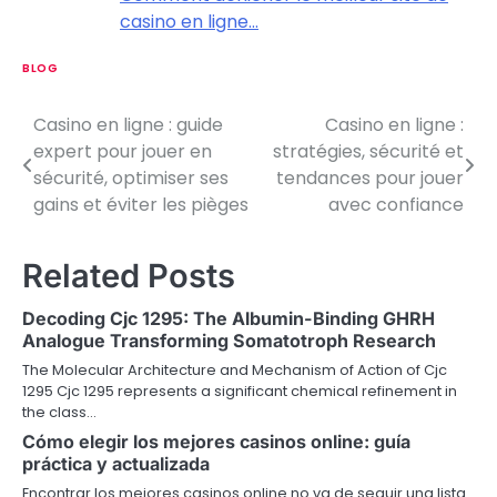
casino en ligne…
BLOG
Casino en ligne : guide
Casino en ligne :
P
expert pour jouer en
stratégies, sécurité et
o
sécurité, optimiser ses
tendances pour jouer
gains et éviter les pièges
avec confiance
s
t
Related Posts
n
Decoding Cjc 1295: The Albumin-Binding GHRH
a
Analogue Transforming Somatotroph Research
v
The Molecular Architecture and Mechanism of Action of Cjc
1295 Cjc 1295 represents a significant chemical refinement in
i
the class…
Cómo elegir los mejores casinos online: guía
g
práctica y actualizada
a
Encontrar los mejores casinos online no va de seguir una lista