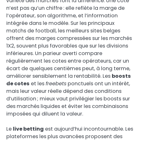
variété des
marchés
font la différence. Une cote
n’est pas qu’un chiffre : elle reflète la marge de
l’opérateur, son algorithme, et l’information
intégrée dans le modèle. Sur les principaux
matchs de football, les meilleurs sites belges
offrent des marges compressées sur les marchés
1X2, souvent plus favorables que sur les divisions
inférieures. Un parieur averti compare
régulièrement les cotes entre opérateurs, car un
écart de quelques centièmes peut, à long terme,
améliorer sensiblement la rentabilité. Les
boosts
de cotes
et les
freebets
ponctuels ont un intérêt,
mais leur valeur réelle dépend des conditions
d’utilisation ; mieux vaut privilégier les boosts sur
des marchés liquides et éviter les combinaisons
imposées qui diluent la valeur.
Le
live betting
est aujourd’hui incontournable. Les
plateformes les plus avancées proposent des