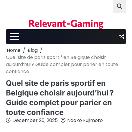
Skip
to
content
Relevant-Gaming
Home
Blog
Quel site de paris sportif en Belgique choisir
aujourd’hui ? Guide complet pour parier en toute
confiance
Quel site de paris sportif en
Belgique choisir aujourd’hui ?
Guide complet pour parier en
toute confiance
December 26, 2025
Naoko Fujimoto