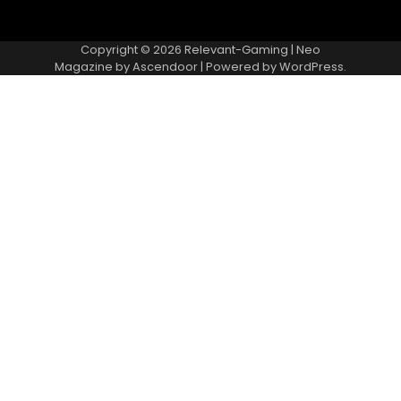
Copyright © 2026
Relevant-Gaming
| Neo
Magazine by
Ascendoor
| Powered by
WordPress
.