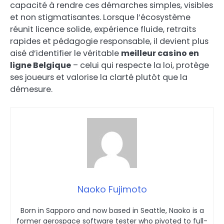
capacité à rendre ces démarches simples, visibles
et non stigmatisantes. Lorsque l’écosystème
réunit licence solide, expérience fluide, retraits
rapides et pédagogie responsable, il devient plus
aisé d’identifier le véritable
meilleur casino en
ligne Belgique
– celui qui respecte la loi, protège
ses joueurs et valorise la clarté plutôt que la
démesure.
Naoko Fujimoto
Born in Sapporo and now based in Seattle, Naoko is a
former aerospace software tester who pivoted to full-