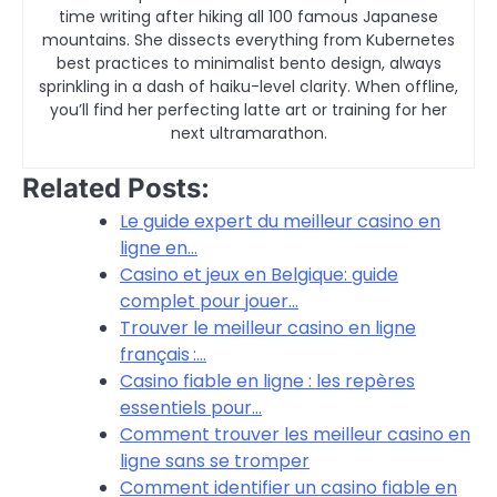
time writing after hiking all 100 famous Japanese
mountains. She dissects everything from Kubernetes
best practices to minimalist bento design, always
sprinkling in a dash of haiku-level clarity. When offline,
you’ll find her perfecting latte art or training for her
next ultramarathon.
Related Posts:
Le guide expert du meilleur casino en
ligne en…
Casino et jeux en Belgique: guide
complet pour jouer…
Trouver le meilleur casino en ligne
français :…
Casino fiable en ligne : les repères
essentiels pour…
Comment trouver les meilleur casino en
ligne sans se tromper
Comment identifier un casino fiable en