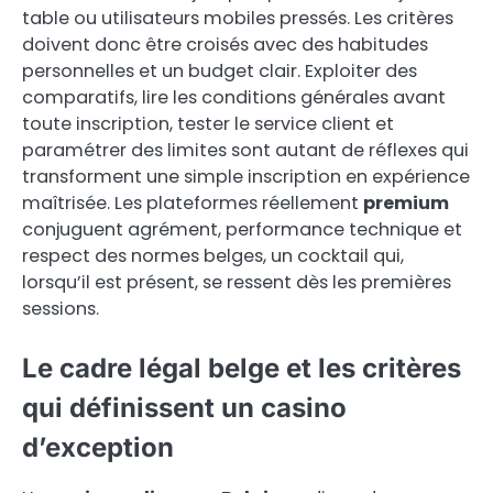
table ou utilisateurs mobiles pressés. Les critères
doivent donc être croisés avec des habitudes
personnelles et un budget clair. Exploiter des
comparatifs, lire les conditions générales avant
toute inscription, tester le service client et
paramétrer des limites sont autant de réflexes qui
transforment une simple inscription en expérience
maîtrisée. Les plateformes réellement
premium
conjuguent agrément, performance technique et
respect des normes belges, un cocktail qui,
lorsqu’il est présent, se ressent dès les premières
sessions.
Le cadre légal belge et les critères
qui définissent un casino
d’exception