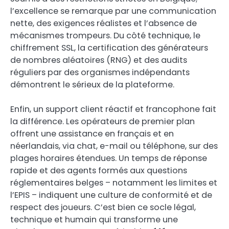
l’excellence se remarque par une communication
nette, des exigences réalistes et l’absence de
mécanismes trompeurs. Du côté technique, le
chiffrement SSL, la certification des générateurs
de nombres aléatoires (RNG) et des audits
réguliers par des organismes indépendants
démontrent le sérieux de la plateforme.
Enfin, un support client réactif et francophone fait
la différence. Les opérateurs de premier plan
offrent une assistance en français et en
néerlandais, via chat, e-mail ou téléphone, sur des
plages horaires étendues. Un temps de réponse
rapide et des agents formés aux questions
réglementaires belges – notamment les limites et
l’EPIS – indiquent une culture de conformité et de
respect des joueurs. C’est bien ce socle légal,
technique et humain qui transforme une