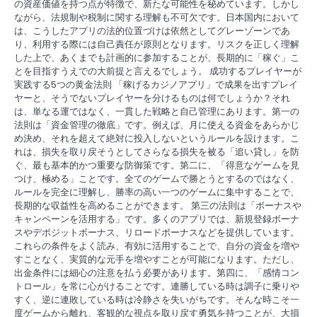
の資産価値を持つ点が特徴で、新たな可能性を秘めています。しかし
ながら、法規制や税制に関する理解も不可欠です。日本国内において
は、こうしたアプリの法的位置づけは依然としてグレーゾーンであ
り、利用する際には自己責任が原則となります。リスクを正しく理解
した上で、あくまでも計画的に参加することが、長期的に「稼ぐ」こ
とを目指すうえでの大前提と言えるでしょう。 成功するプレイヤーが
実践する5つの黄金法則 「稼げるカジノアプリ」で成果を出すプレイ
ヤーと、そうでないプレイヤーを分けるものは何でしょうか？それ
は、単なる運ではなく、一貫した戦略と自己管理にあります。第一の
法則は「資金管理の徹底」です。例えば、月に使える資金をあらかじ
め決め、それを超えて絶対に投入しないというルールを設けます。こ
れは、損失を取り戻そうとしてさらなる損失を被る「追い貸し」を防
ぐ、最も基本的かつ重要な防御策です。第二に、「得意なゲームを見
つけ、極める」ことです。全てのゲームで勝とうとするのではなく、
ルールを完全に理解し、勝率の高い一つのゲームに集中することで、
長期的な収益性を高めることができます。 第三の法則は「ボーナスや
キャンペーンを活用する」です。多くのアプリでは、新規登録ボーナ
スやデポジットボーナス、リロードボーナスなどを提供しています。
これらの条件をよく読み、有効に活用することで、自分の資金を増や
すことなく、実質的な元手を増やすことが可能になります。ただし、
出金条件には細心の注意を払う必要があります。第四に、「感情コン
トロール」を常に心がけることです。連勝している時は調子に乗りや
すく、逆に連敗している時は冷静さを失いがちです。そんな時こそ一
度ゲームから離れ、客観的な視点を取り戻す勇気を持つことが、大損