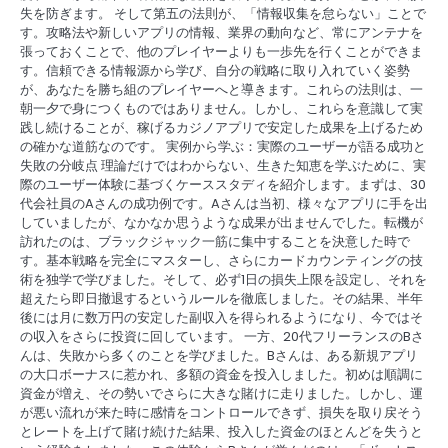
失を防ぎます。 そして第五の法則が、「情報収集を怠らない」ことで
す。攻略法や新しいアプリの情報、業界の動向など、常にアンテナを
張っておくことで、他のプレイヤーよりも一歩先を行くことができま
す。信頼できる情報源から学び、自分の戦略に取り入れていく姿勢
が、あなたを勝ち組のプレイヤーへと導きます。これらの法則は、一
朝一夕で身につくものではありません。しかし、これらを意識して実
践し続けることが、稼げるカジノアプリで安定した成果を上げるため
の確かな道筋なのです。 実例から学ぶ：実際のユーザーが語る成功と
失敗の分岐点 理論だけではわからない、生きた知恵を学ぶために、実
際のユーザー体験に基づくケーススタディを紹介します。まずは、30
代会社員のAさんの成功例です。Aさんは当初、様々なアプリに手を出
していましたが、なかなか思うような成果が出ませんでした。転機が
訪れたのは、ブラックジャック一筋に集中することを決意した時で
す。基本戦略を完全にマスターし、さらにカードカウンティングの技
術を独学で学びました。そして、必ず1日の損失上限を設定し、それを
超えたら即日撤退するというルールを徹底しました。その結果、半年
後には月に数万円の安定した副収入を得られるようになり、今ではそ
の収入をさらに投資に回しています。 一方、20代フリーランスのBさ
んは、失敗から多くのことを学びました。Bさんは、ある新規アプリ
の大口ボーナスに惹かれ、多額の資金を投入しました。初めは順調に
資金が増え、その勢いでさらに大きな賭けに走りました。しかし、運
が悪い流れが来た時に感情をコントロールできず、損失を取り戻そう
とレートを上げて賭け続けた結果、投入した資金のほとんどを失うと