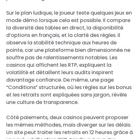
Sur le plan ludique, le joueur teste quelques jeux en
mode démo lorsque cela est possible. Il compare
la diversité des tables en direct, la disponibilité
d’options en français, et la clarté des règles. Il
observe la stabilité technique aux heures de
pointe, car une plateforme bien dimensionnée ne
souffre pas de ralentissements notables. Les
casinos qui affichent les RTP, expliquent la
volatilité et détaillent leurs audits inspirent
davantage confiance. De même, une page
“Conditions” structurée, où les règles sur les bonus
et les retraits sont expliquées sans jargon, révèle
une culture de transparence.
Côté paiements, deux casinos peuvent proposer
les mêmes méthodes, mais diverger sur les délais.
Un site peut traiter les retraits en 12 heures grâce à