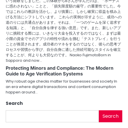
いう経験をしました。この体験からBさんが学んだのは、「ボーナス
に惑わされない」ことと、「損失限度額の厳守」の重要性でした。今
ではこれらの教訓を活かし、より慎重に、しかし確実に収益を積み上
げる方法にシフトしています。 これらの実例が示すように、成功への
道のりには共通点があります。それは、「一つのゲームを深く追求す
る知識」と、「自分自身を律する強い意思」です。また、新しいアプ
リに挑戦する際には、いきなり大金を投入するのではなく、まずは最
小限の資金でそのアプリの特性や流れを掴む「テストプレイ」を行う
ことが推奨されます。成功者のマネをするのではなく、彼らの思考プ
ロセスや習慣から学び、自分自身に適した持続可能なスタイルを確立
することが、何よりも大切なのです。 Naoko FujimotoBorn in
Sapporo and now…
Protecting Minors and Compliance: The Modern
Guide to Age Verification Systems
Why robust age checks matter for businesses and society In
an era where digital transactions and content consumption
happen around…
Search
Search