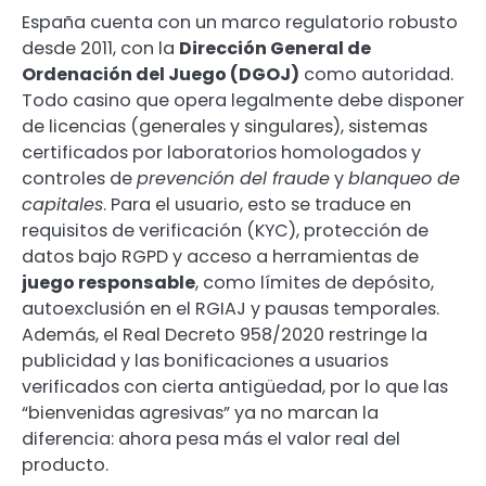
España cuenta con un marco regulatorio robusto
desde 2011, con la
Dirección General de
Ordenación del Juego (DGOJ)
como autoridad.
Todo casino que opera legalmente debe disponer
de licencias (generales y singulares), sistemas
certificados por laboratorios homologados y
controles de
prevención del fraude
y
blanqueo de
capitales
. Para el usuario, esto se traduce en
requisitos de verificación (KYC), protección de
datos bajo RGPD y acceso a herramientas de
juego responsable
, como límites de depósito,
autoexclusión en el RGIAJ y pausas temporales.
Además, el Real Decreto 958/2020 restringe la
publicidad y las bonificaciones a usuarios
verificados con cierta antigüedad, por lo que las
“bienvenidas agresivas” ya no marcan la
diferencia: ahora pesa más el valor real del
producto.