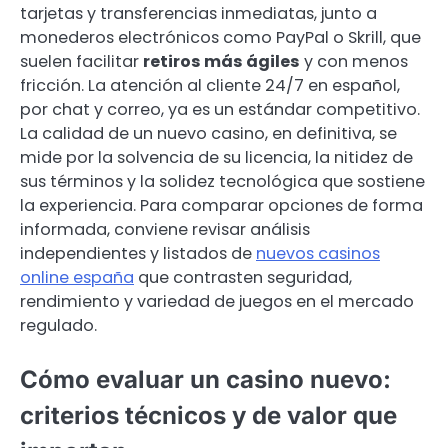
tarjetas y transferencias inmediatas, junto a
monederos electrónicos como PayPal o Skrill, que
suelen facilitar
retiros más ágiles
y con menos
fricción. La atención al cliente 24/7 en español,
por chat y correo, ya es un estándar competitivo.
La calidad de un nuevo casino, en definitiva, se
mide por la solvencia de su licencia, la nitidez de
sus términos y la solidez tecnológica que sostiene
la experiencia. Para comparar opciones de forma
informada, conviene revisar análisis
independientes y listados de
nuevos casinos
online españa
que contrasten seguridad,
rendimiento y variedad de juegos en el mercado
regulado.
Cómo evaluar un casino nuevo:
criterios técnicos y de valor que