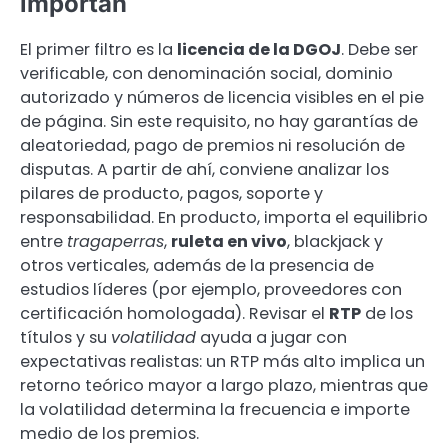
importan
El primer filtro es la
licencia de la DGOJ
. Debe ser
verificable, con denominación social, dominio
autorizado y números de licencia visibles en el pie
de página. Sin este requisito, no hay garantías de
aleatoriedad, pago de premios ni resolución de
disputas. A partir de ahí, conviene analizar los
pilares de producto, pagos, soporte y
responsabilidad. En producto, importa el equilibrio
entre
tragaperras
,
ruleta en vivo
, blackjack y
otros verticales, además de la presencia de
estudios líderes (por ejemplo, proveedores con
certificación homologada). Revisar el
RTP
de los
títulos y su
volatilidad
ayuda a jugar con
expectativas realistas: un RTP más alto implica un
retorno teórico mayor a largo plazo, mientras que
la volatilidad determina la frecuencia e importe
medio de los premios.