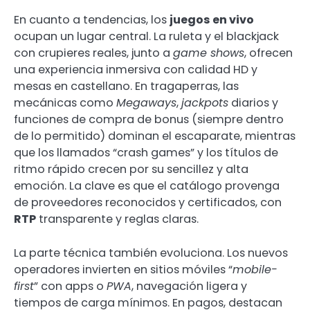
En cuanto a tendencias, los
juegos en vivo
ocupan un lugar central. La ruleta y el blackjack
con crupieres reales, junto a
game shows
, ofrecen
una experiencia inmersiva con calidad HD y
mesas en castellano. En tragaperras, las
mecánicas como
Megaways
,
jackpots
diarios y
funciones de compra de bonus (siempre dentro
de lo permitido) dominan el escaparate, mientras
que los llamados “crash games” y los títulos de
ritmo rápido crecen por su sencillez y alta
emoción. La clave es que el catálogo provenga
de proveedores reconocidos y certificados, con
RTP
transparente y reglas claras.
La parte técnica también evoluciona. Los nuevos
operadores invierten en sitios móviles “
mobile-
first
” con apps o
PWA
, navegación ligera y
tiempos de carga mínimos. En pagos, destacan