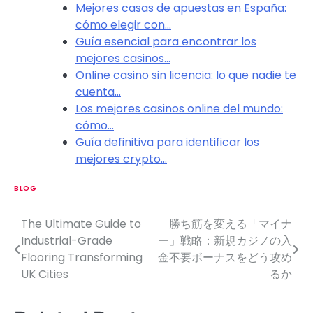
Mejores casas de apuestas en España:
cómo elegir con…
Guía esencial para encontrar los
mejores casinos…
Online casino sin licencia: lo que nadie te
cuenta…
Los mejores casinos online del mundo:
cómo…
Guía definitiva para identificar los
mejores crypto…
BLOG
The Ultimate Guide to
勝ち筋を変える「マイナ
P
Industrial-Grade
ー」戦略：新規カジノの入
o
Flooring Transforming
金不要ボーナスをどう攻め
UK Cities
るか
s
t