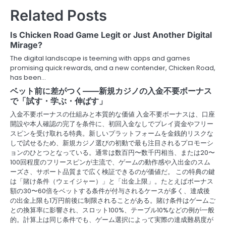
t
Related Posts
n
Is Chicken Road Game Legit or Just Another Digital
a
Mirage?
v
The digital landscape is teeming with apps and games
promising quick rewards, and a new contender, Chicken Road,
i
has been…
ベット前に差がつく——新規カジノの入金不要ボーナス
g
で「試す・学ぶ・伸ばす」
a
入金不要ボーナスの仕組みと本質的な価値 入金不要ボーナスは、口座
開設や本人確認の完了を条件に、初回入金なしでプレイ資金やフリー
t
スピンを受け取れる特典。新しいプラットフォームを金銭的リスクな
しで試せるため、新規カジノ選びの初動で最も注目されるプロモーシ
i
ョンのひとつとなっている。通常は数百円〜数千円相当、または20〜
100回程度のフリースピンが主流で、ゲームの動作感や入出金のスム
o
ーズさ、サポート品質まで広く検証できるのが価値だ。 この特典の鍵
は「賭け条件（ウェイジャー）」と「出金上限」。たとえばボーナス
n
額の30〜60倍をベットする条件が付与されるケースが多く、達成後
の出金上限も1万円前後に制限されることがある。賭け条件はゲームご
との換算率に影響され、スロット100%、テーブル10%などの例が一般
的。計算上は同じ条件でも、ゲーム選択によって実際の達成難易度が