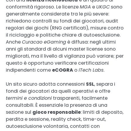
conformità rigoroso. Le licenze
MGA
e
UKGC
sono
generalmente considerate tra le più severe:
richiedono controlli su fondi dei giocatori, audit
regolari dei giochi (RNG certificati), misure contro
il riciclaggio e politiche chiare di autoesclusione.
Anche
Curacao eGaming
è diffusa: negli ultimi
anni gli standard di alcuni master license sono
migliorati, ma il livello di vigilanza può variare; per
questo è opportuno verificare certificazioni
indipendenti come
eCOGRA
o
iTech Labs
.
Un sito sicuro adotta connessioni
SSL
, separa i
fondi dei giocatori da quelli operativi e offre
termini e condizioni
trasparenti, facilmente
consultabili. È essenziale la presenza di una
sezione sul
gioco responsabile
: limiti di deposito,
perdita e sessione, reality check, time-out,
autoesclusione volontaria, contatti con