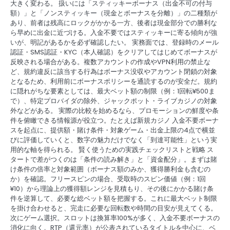
大きく変わる。 扱いには「スティッキーボーナス（出金不可の付与
額）」と「ノンスティッキー（現金とボーナスを分離）」の二種類が
あり、前者は残高にロックがかかる一方、後者は現金部分での勝利な
ら早めに出金に近づける。入金不要ではスティッキーに寄る傾向が強
いが、明記があるかを必ず確認したい。 実務面では、登録時のメール
認証・SMS認証・KYC（本人確認）をクリアしてはじめてボーナスが
反映される場合がある。複数アカウントの作成やVPN利用の禁止な
ど、規約違反に該当する行為はボーナス没収やアカウント閉鎖の対象
となるため、利用前にボーナスポリシーを通読するのが安全だ。規約
に隠れがちな要素としては、最大ベット額の制限（例：1回転¥500ま
で）、特定プロバイダの除外、ジャックポット・ライブカジノの対象
外などがある。 実際の比較を始めるなら、プロモーションの鮮度や条
件を俯瞰できる情報源が役立つ。たとえば新規カジノ 入金不要ボーナ
スを起点に、提供額・賭け条件・対象ゲーム・出金上限の4点で横並
びに評価していくと、数字の魅力だけでなく「到達可能性」という実
用的な軸を得られる。 賢く使うための実践チェックリストと戦略 ス
タートで差がつくのは「条件の読み解き」と「資金配分」。まずは賭
け条件の倍率と対象範囲（ボーナス額のみか、獲得勝利金も含むの
か）を確認。フリースピンの場合、受取時のスピン価値（例：1回
¥10）から理論上の獲得額レンジを見積もり、その後にかかる賭け条
件を逆算して、必要な総ベット額を把握する。これに最大ベット制限
を掛け合わせると、完走に必要な回転数や時間の目安が見えてくる。
次にゲーム選択。スロットは換算率100%が多く、入金不要ボーナスの
消化に向く。RTP（還元率）が公表されているタイトルを中心に、ベ