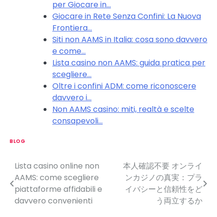
per Giocare in…
Giocare in Rete Senza Confini: La Nuova
Frontiera…
Siti non AAMS in Italia: cosa sono davvero
e come…
Lista casino non AAMS: guida pratica per
scegliere…
Oltre i confini ADM: come riconoscere
davvero i…
Non AAMS casino: miti, realtà e scelte
consapevoli…
BLOG
Lista casino online non
本人確認不要 オンライ
P
AAMS: come scegliere
ンカジノの真実：プラ
o
piattaforme affidabili e
イバシーと信頼性をど
davvero convenienti
う両立するか
s