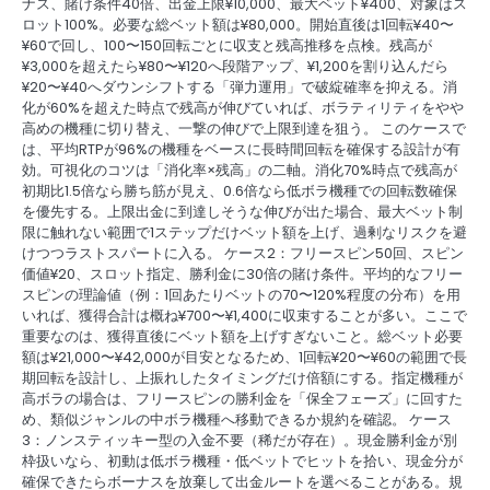
ナス、賭け条件40倍、出金上限¥10,000、最大ベット¥400、対象はス
ロット100%。必要な総ベット額は¥80,000。開始直後は1回転¥40〜
¥60で回し、100〜150回転ごとに収支と残高推移を点検。残高が
¥3,000を超えたら¥80〜¥120へ段階アップ、¥1,200を割り込んだら
¥20〜¥40へダウンシフトする「弾力運用」で破綻確率を抑える。消
化が60%を超えた時点で残高が伸びていれば、ボラティリティをやや
高めの機種に切り替え、一撃の伸びで上限到達を狙う。 このケースで
は、平均RTPが96%の機種をベースに長時間回転を確保する設計が有
効。可視化のコツは「消化率×残高」の二軸。消化70%時点で残高が
初期比1.5倍なら勝ち筋が見え、0.6倍なら低ボラ機種での回転数確保
を優先する。上限出金に到達しそうな伸びが出た場合、最大ベット制
限に触れない範囲で1ステップだけベット額を上げ、過剰なリスクを避
けつつラストスパートに入る。 ケース2：フリースピン50回、スピン
価値¥20、スロット指定、勝利金に30倍の賭け条件。平均的なフリー
スピンの理論値（例：1回あたりベットの70〜120%程度の分布）を用
いれば、獲得合計は概ね¥700〜¥1,400に収束することが多い。ここで
重要なのは、獲得直後にベット額を上げすぎないこと。総ベット必要
額は¥21,000〜¥42,000が目安となるため、1回転¥20〜¥60の範囲で長
期回転を設計し、上振れしたタイミングだけ倍額にする。指定機種が
高ボラの場合は、フリースピンの勝利金を「保全フェーズ」に回すた
め、類似ジャンルの中ボラ機種へ移動できるか規約を確認。 ケース
3：ノンスティッキー型の入金不要（稀だが存在）。現金勝利金が別
枠扱いなら、初動は低ボラ機種・低ベットでヒットを拾い、現金分が
確保できたらボーナスを放棄して出金ルートを選べることがある。規