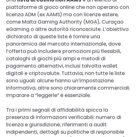
piattaforme di gioco online che non operano con
licenza ADM (ex AAMS) ma con licenze estere,
come Malta Gaming Authority (MGA), Curaçao
eGaming o altre autorità riconosciute. L’obiettivo
dichiarato di queste liste è fornire una
panoramica del mercato internazionale, dove
l’offerta può includere promozioni più flessibili,
cataloghi di giochi più ampi e metodi di
pagamento alternativi, inclusi talvolta wallet
digitali e criptovalute. Tuttavia, non tutte le liste
sono uguali: alcune hanno un’impostazione
informativa, altre sono chiaramente commerciali.
Imparare a “leggerle” è essenziale.
Tra i primi segnali di affidabilità spicca la
presenza di informazioni verificabili: numero di
licenza e giurisdizione, riferimenti a audit
indipendenti, dettagli su politiche di
responsible