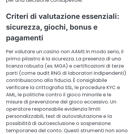
per una decisione consapevole.
Criteri di valutazione essenziali:
sicurezza, giochi, bonus e
pagamenti
Per valutare un
casino non AAMS
in modo serio, il
primo pilastro è la sicurezza. La presenza di una
licenza robusta (es. MGA) e certificazioni di terze
parti (come audit RNG di laboratori indipendenti)
contribuiscono alla fiducia. È consigliabile
verificare la crittografia SSL, le procedure KYC e
AML, le politiche contro il gioco minorile e le
misure di prevenzione del gioco eccessivo. Un
operatore responsabile evidenzia limiti
personalizzabili, test di autovalutazione e la
possibilità di autoesclusione o sospensione
temporanea del conto. Questi strumenti non sono