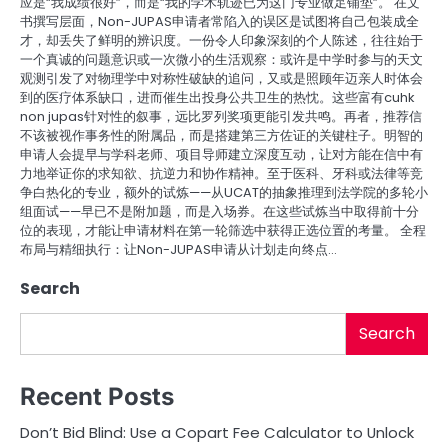
应是“我成绩很好”，而是“我的学术轨迹已为这门专业做足铺垫”。 在文
书撰写层面，Non-JUPAS申请者常陷入的误区是试图将自己包装成全
才，却丢失了鲜明的辨识度。一份令人印象深刻的个人陈述，往往始于
一个真诚的问题意识或一次微小的生活观察：或许是中学时参与的天文
观测引发了对物理学中对称性破缺的追问，又或是照顾年迈亲人时体会
到的医疗体系缺口，进而催生出投身公共卫生的热忱。这些富有cuhk
non jupas针对性的叙事，远比罗列奖项更能引发共鸣。再者，推荐信
不该被视作事务性的附属品，而是搭建第三方佐证的关键柱子。明智的
申请人会提早与学科老师、项目导师建立深度互动，让对方能在信中有
力地举证你的求知欲、抗逆力和协作精神。至于医科、牙科或法律等竞
争白热化的专业，额外的试炼——从UCAT的抽象推理到法学院的多轮小
组面试——早已不是附加题，而是入场券。在这些试炼当中取得前十分
位的表现，才能让申请材料在第一轮筛选中获得正选位置的考量。 全程
布局与精细执行：让Non-JUPAS申请从计划走向终点…
Search
Search
Recent Posts
Don’t Bid Blind: Use a Copart Fee Calculator to Unlock