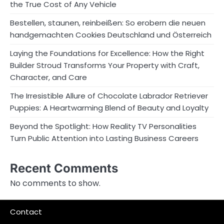
the True Cost of Any Vehicle
Bestellen, staunen, reinbeißen: So erobern die neuen
handgemachten Cookies Deutschland und Österreich
Laying the Foundations for Excellence: How the Right
Builder Stroud Transforms Your Property with Craft,
Character, and Care
The Irresistible Allure of Chocolate Labrador Retriever
Puppies: A Heartwarming Blend of Beauty and Loyalty
Beyond the Spotlight: How Reality TV Personalities
Turn Public Attention into Lasting Business Careers
Recent Comments
No comments to show.
Contact