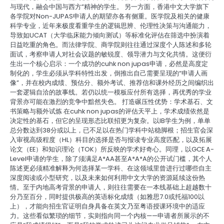
与现代，融会中国与西方”精神的学生。 另一方面，香港中文大学旗下
各学院对Non-JUPAS申请人的期望亦各有侧重。医学院及相关的健康
科学专业，近年来极度看重学生的逻辑思辨、伦理性决策与沟通能力，
导致如UCAT（大学临床能力倾向测试）等标准化评估在筛选中扮演着
日益吃重的角色。而法律学院、商学院则往往通过深度个人陈述和多轮
面试，考察申请人对社会议题的敏锐度、领导潜力与文化共情。这便衍
生出一个核心启示：一个成功的cuhk non jupas申请，必然是高度定
制化的，学生必须从学科特性出发，倒推出自己需要呈现的“申请人画
像”，并在校内成绩、预估分、额外考试、推荐信和课外经历之间编织出
一套逻辑自洽的故事线。若仍以统一模板应付所有选择，再优秀的学业
背景亦可能在激烈的竞争中黯然失色。 打造碾压性优势：学术基石、文
书策略与额外试炼 在cuhk non jupas的评估天平上，学术成绩依然是
决定性的基石，但它的呈现形态比联招更为复杂。以IB学生为例，单单
总分数达到38分或以上，已不足以在热门学科中站稳脚根；招生官会深
入审视高级程度（HL）科目的选择是否与报读专业高度匹配，以及拓展
论文（EE）和知识理论（TOK）所反映的学术好奇心。同理，以GCE A-
Level申请的学生，除了须满足A*AA甚至A*A*A的公开试门槛，其个人
陈述更必须精准解释为何选择某一学科、在这领域里曾进行过哪些自主
深度阅读或小型研究，以及未来如何利用中文大学的资源延续这份热
情。至于内地高考背景的申请人，则往往需要在一本线基础上超越数十
分乃至百分，同时提供极高的英语标化成绩（如雅思7.0或托福100以
上），才能向招生官证明自身具备在英文乃至粤语授课环境中的适应
力。这些看似繁琐的细节，实则指向同一个内核——申请者所展示的不