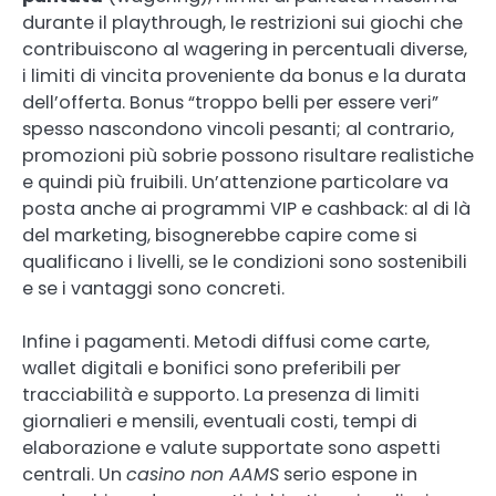
durante il playthrough, le restrizioni sui giochi che
contribuiscono al wagering in percentuali diverse,
i limiti di vincita proveniente da bonus e la durata
dell’offerta. Bonus “troppo belli per essere veri”
spesso nascondono vincoli pesanti; al contrario,
promozioni più sobrie possono risultare realistiche
e quindi più fruibili. Un’attenzione particolare va
posta anche ai programmi VIP e cashback: al di là
del marketing, bisognerebbe capire come si
qualificano i livelli, se le condizioni sono sostenibili
e se i vantaggi sono concreti.
Infine i pagamenti. Metodi diffusi come carte,
wallet digitali e bonifici sono preferibili per
tracciabilità e supporto. La presenza di limiti
giornalieri e mensili, eventuali costi, tempi di
elaborazione e valute supportate sono aspetti
centrali. Un
casino non AAMS
serio espone in