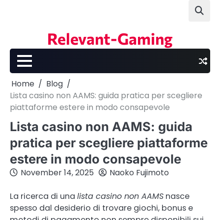
Skip
to
content
Relevant-Gaming
Home
Blog
Lista casino non AAMS: guida pratica per scegliere
piattaforme estere in modo consapevole
Lista casino non AAMS: guida
pratica per scegliere piattaforme
estere in modo consapevole
November 14, 2025
Naoko Fujimoto
La ricerca di una
lista casino non AAMS
nasce
spesso dal desiderio di trovare giochi, bonus e
metodi di pagamento non sempre disponibili sui