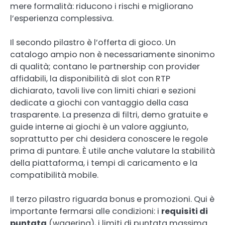
mere formalità: riducono i rischi e migliorano
l’esperienza complessiva.
Il secondo pilastro è l’offerta di gioco. Un
catalogo ampio non è necessariamente sinonimo
di qualità; contano le partnership con provider
affidabili, la disponibilità di slot con RTP
dichiarato, tavoli live con limiti chiari e sezioni
dedicate a giochi con vantaggio della casa
trasparente. La presenza di filtri, demo gratuite e
guide interne ai giochi è un valore aggiunto,
soprattutto per chi desidera conoscere le regole
prima di puntare. È utile anche valutare la stabilità
della piattaforma, i tempi di caricamento e la
compatibilità mobile.
Il terzo pilastro riguarda bonus e promozioni. Qui è
importante fermarsi alle condizioni: i
requisiti di
puntata
(wagering), i limiti di puntata massima