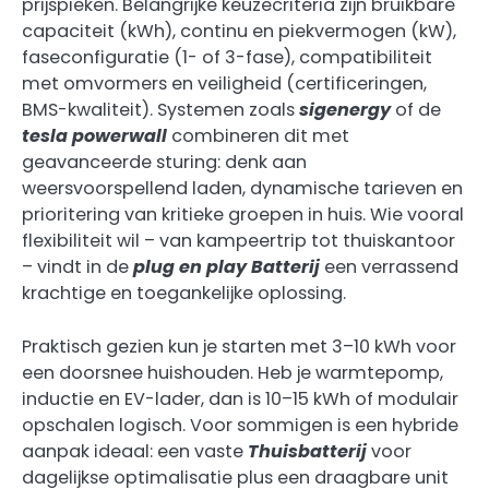
prijspieken. Belangrijke keuzecriteria zijn bruikbare
capaciteit (kWh), continu en piekvermogen (kW),
faseconfiguratie (1- of 3-fase), compatibiliteit
met omvormers en veiligheid (certificeringen,
BMS-kwaliteit). Systemen zoals
sigenergy
of de
tesla powerwall
combineren dit met
geavanceerde sturing: denk aan
weersvoorspellend laden, dynamische tarieven en
prioritering van kritieke groepen in huis. Wie vooral
flexibiliteit wil – van kampeertrip tot thuiskantoor
– vindt in de
plug en play Batterij
een verrassend
krachtige en toegankelijke oplossing.
Praktisch gezien kun je starten met 3–10 kWh voor
een doorsnee huishouden. Heb je warmtepomp,
inductie en EV-lader, dan is 10–15 kWh of modulair
opschalen logisch. Voor sommigen is een hybride
aanpak ideaal: een vaste
Thuisbatterij
voor
dagelijkse optimalisatie plus een draagbare unit