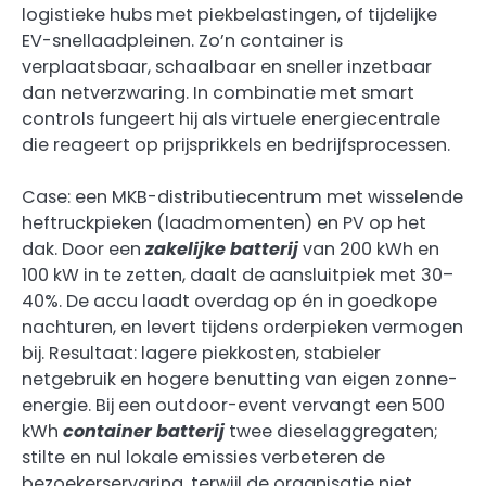
logistieke hubs met piekbelastingen, of tijdelijke
EV-snellaadpleinen. Zo’n container is
verplaatsbaar, schaalbaar en sneller inzetbaar
dan netverzwaring. In combinatie met smart
controls fungeert hij als virtuele energiecentrale
die reageert op prijsprikkels en bedrijfsprocessen.
Case: een MKB-distributiecentrum met wisselende
heftruckpieken (laadmomenten) en PV op het
dak. Door een
zakelijke batterij
van 200 kWh en
100 kW in te zetten, daalt de aansluitpiek met 30–
40%. De accu laadt overdag op én in goedkope
nachturen, en levert tijdens orderpieken vermogen
bij. Resultaat: lagere piekkosten, stabieler
netgebruik en hogere benutting van eigen zonne-
energie. Bij een outdoor-event vervangt een 500
kWh
container batterij
twee dieselaggregaten;
stilte en nul lokale emissies verbeteren de
bezoekerservaring, terwijl de organisatie niet