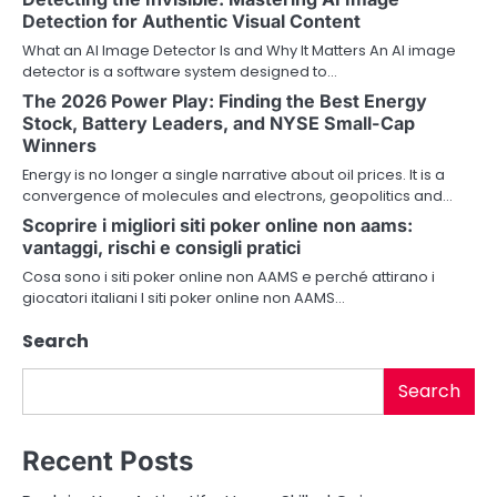
v
Detection for Authentic Visual Content
What an AI Image Detector Is and Why It Matters An AI image
i
detector is a software system designed to…
g
The 2026 Power Play: Finding the Best Energy
Stock, Battery Leaders, and NYSE Small-Cap
a
Winners
Energy is no longer a single narrative about oil prices. It is a
t
convergence of molecules and electrons, geopolitics and…
i
Scoprire i migliori siti poker online non aams:
vantaggi, rischi e consigli pratici
o
Cosa sono i siti poker online non AAMS e perché attirano i
n
giocatori italiani I siti poker online non AAMS…
Search
Search
Recent Posts