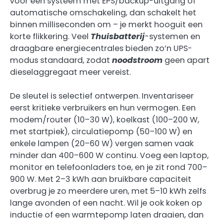
voor een systeem met EPS/backup-uitgang of
automatische omschakeling, dan schakelt het
binnen milliseconden om – je merkt hooguit een
korte flikkering. Veel
Thuisbatterij
-systemen en
draagbare energiecentrales bieden zo’n UPS-
modus standaard, zodat
noodstroom
geen apart
dieselaggregaat meer vereist.
De sleutel is selectief ontwerpen. Inventariseer
eerst kritieke verbruikers en hun vermogen. Een
modem/router (10–30 W), koelkast (100–200 W,
met startpiek), circulatiepomp (50–100 W) en
enkele lampen (20–60 W) vergen samen vaak
minder dan 400–600 W continu. Voeg een laptop,
monitor en telefoonladers toe, en je zit rond 700–
900 W. Met 2–3 kWh aan bruikbare capaciteit
overbrug je zo meerdere uren, met 5–10 kWh zelfs
lange avonden of een nacht. Wil je ook koken op
inductie of een warmtepomp laten draaien, dan