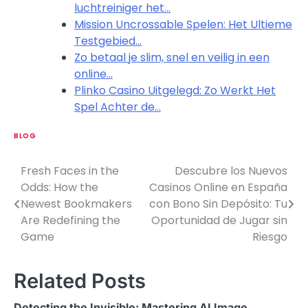
luchtreiniger het…
Mission Uncrossable Spelen: Het Ultieme
Testgebied…
Zo betaal je slim, snel en veilig in een
online…
Plinko Casino Uitgelegd: Zo Werkt Het
Spel Achter de…
BLOG
Fresh Faces in the
Descubre los Nuevos
P
Odds: How the
Casinos Online en España
o
Newest Bookmakers
con Bono Sin Depósito: Tu
Are Redefining the
Oportunidad de Jugar sin
s
Game
Riesgo
t
n
Related Posts
a
Detecting the Invisible: Mastering AI Image