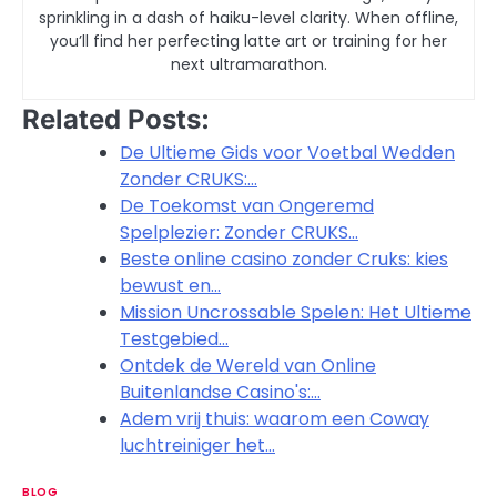
sprinkling in a dash of haiku-level clarity. When offline,
you’ll find her perfecting latte art or training for her
next ultramarathon.
Related Posts:
De Ultieme Gids voor Voetbal Wedden
Zonder CRUKS:…
De Toekomst van Ongeremd
Spelplezier: Zonder CRUKS…
Beste online casino zonder Cruks: kies
bewust en…
Mission Uncrossable Spelen: Het Ultieme
Testgebied…
Ontdek de Wereld van Online
Buitenlandse Casino's:…
Adem vrij thuis: waarom een Coway
luchtreiniger het…
BLOG