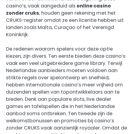
casino’s, vaak aangeduid als
online casino
zonder cruks
, houden geen rekening met het
CRUKS-register omdat ze een licentie hebben uit
landen zoals Malta, Curaçao of het Verenigd
Koninkrijk.
De redenen waarom spelers voor deze optie
kiezen, zijn divers. Ten eerste bieden deze casino’s
vaak een veel uitgebreidere game library. Terwijl
Nederlandse aanbieders moeten voldoen aan
strikte regels over spelontwerp en snelheid,
hebben internationale casino’s meer vrijheid om
duizenden spellen van topontwikkelaars aan te
bieden. Denk aan populaire slots, live dealer
games en tafelspellen die in het Nederlandse
aanbod soms ontbreken. Ten tweede zijn de
welkomstbonussen en promoties bij casino’s
zonder CRUKS vaak aanzienlijk royaaler. Omdat de