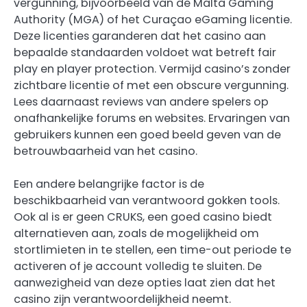
vergunning, bijvoorbeeld van de Malta Gaming
Authority (MGA) of het Curaçao eGaming licentie.
Deze licenties garanderen dat het casino aan
bepaalde standaarden voldoet wat betreft fair
play en player protection. Vermijd casino’s zonder
zichtbare licentie of met een obscure vergunning.
Lees daarnaast reviews van andere spelers op
onafhankelijke forums en websites. Ervaringen van
gebruikers kunnen een goed beeld geven van de
betrouwbaarheid van het casino.
Een andere belangrijke factor is de
beschikbaarheid van verantwoord gokken tools.
Ook al is er geen CRUKS, een goed casino biedt
alternatieven aan, zoals de mogelijkheid om
stortlimieten in te stellen, een time-out periode te
activeren of je account volledig te sluiten. De
aanwezigheid van deze opties laat zien dat het
casino zijn verantwoordelijkheid neemt.