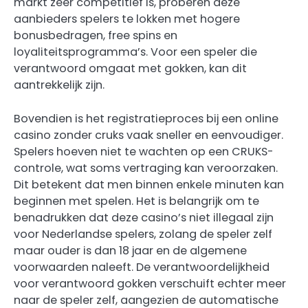
markt zeer competitief is, proberen deze
aanbieders spelers te lokken met hogere
bonusbedragen, free spins en
loyaliteitsprogramma’s. Voor een speler die
verantwoord omgaat met gokken, kan dit
aantrekkelijk zijn.
Bovendien is het registratieproces bij een online
casino zonder cruks vaak sneller en eenvoudiger.
Spelers hoeven niet te wachten op een CRUKS-
controle, wat soms vertraging kan veroorzaken.
Dit betekent dat men binnen enkele minuten kan
beginnen met spelen. Het is belangrijk om te
benadrukken dat deze casino’s niet illegaal zijn
voor Nederlandse spelers, zolang de speler zelf
maar ouder is dan 18 jaar en de algemene
voorwaarden naleeft. De verantwoordelijkheid
voor verantwoord gokken verschuift echter meer
naar de speler zelf, aangezien de automatische