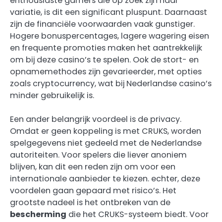
enthousiaste gamers die op zoek zijn naar
variatie, is dit een significant pluspunt. Daarnaast
zijn de financiële voorwaarden vaak gunstiger.
Hogere bonuspercentages, lagere wagering eisen
en frequente promoties maken het aantrekkelijk
om bij deze casino’s te spelen. Ook de stort- en
opnamemethodes zijn gevarieerder, met opties
zoals cryptocurrency, wat bij Nederlandse casino’s
minder gebruikelijk is.
Een ander belangrijk voordeel is de privacy.
Omdat er geen koppeling is met CRUKS, worden
spelgegevens niet gedeeld met de Nederlandse
autoriteiten. Voor spelers die liever anoniem
blijven, kan dit een reden zijn om voor een
internationale aanbieder te kiezen. echter, deze
voordelen gaan gepaard met risico’s. Het
grootste nadeel is het ontbreken van de
bescherming
die het CRUKS-systeem biedt. Voor