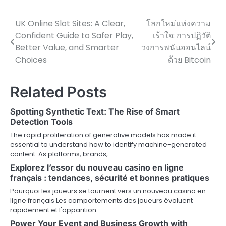
UK Online Slot Sites: A Clear,
โลกใหม่แห่งความ
P
Confident Guide to Safer Play,
เร้าใจ: การปฏิวัติ
o
Better Value, and Smarter
วงการพนันออนไลน์
Choices
ด้วย Bitcoin
s
t
Related Posts
n
Spotting Synthetic Text: The Rise of Smart
a
Detection Tools
v
The rapid proliferation of generative models has made it
essential to understand how to identify machine-generated
i
content. As platforms, brands,…
Explorez l’essor du nouveau casino en ligne
g
français : tendances, sécurité et bonnes pratiques
a
Pourquoi les joueurs se tournent vers un nouveau casino en
ligne français Les comportements des joueurs évoluent
t
rapidement et l'apparition…
i
Power Your Event and Business Growth with