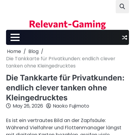
Skip
to
content
Relevant-Gaming
Home
Blog
Die Tankkarte für Privatkunden: endlich clever
tanken ohne Kleingedrucktes
Die Tankkarte für Privatkunden:
endlich clever tanken ohne
Kleingedrucktes
May 26, 2026
Naoko Fujimoto
Es ist ein vertrautes Bild an der Zapfsäule:
Während Vielfahrer und Flottenmanager längst
mit digitalen Karten bezahlen, greifen viele