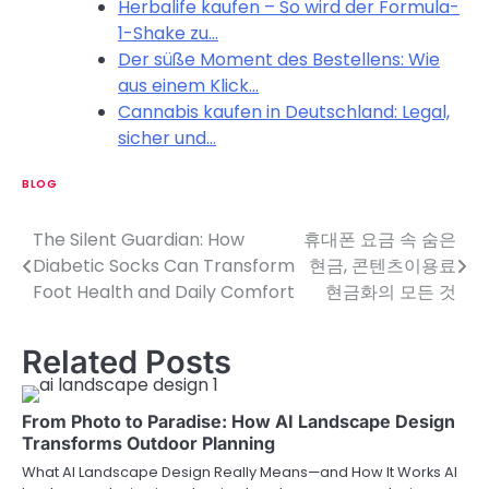
Herbalife kaufen – So wird der Formula-
1-Shake zu…
Der süße Moment des Bestellens: Wie
aus einem Klick…
Cannabis kaufen in Deutschland: Legal,
sicher und…
BLOG
The Silent Guardian: How
휴대폰 요금 속 숨은
P
Diabetic Socks Can Transform
현금, 콘텐츠이용료
o
Foot Health and Daily Comfort
현금화의 모든 것
s
Related Posts
t
n
From Photo to Paradise: How AI Landscape Design
a
Transforms Outdoor Planning
What AI Landscape Design Really Means—and How It Works AI
v