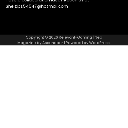
Sheizips54547@hotmail.com
Copyright © 2026
Relevant-Gaming
| Neo
Magazine by
Ascendoor
| Powered by
WordPress
.