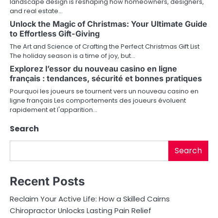
landscape design is reshaping how homeowners, designers,
and real estate…
i
Unlock the Magic of Christmas: Your Ultimate Guide
g
to Effortless Gift-Giving
a
The Art and Science of Crafting the Perfect Christmas Gift List
The holiday season is a time of joy, but…
t
Explorez l’essor du nouveau casino en ligne
français : tendances, sécurité et bonnes pratiques
i
Pourquoi les joueurs se tournent vers un nouveau casino en
o
ligne français Les comportements des joueurs évoluent
rapidement et l'apparition…
n
Search
Search
Recent Posts
Reclaim Your Active Life: How a Skilled Cairns
Chiropractor Unlocks Lasting Pain Relief