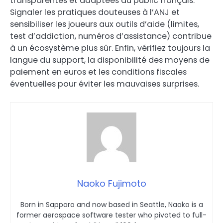
transparentes et adaptées au public français.
Signaler les pratiques douteuses à l’ANJ et
sensibiliser les joueurs aux outils d’aide (limites,
test d’addiction, numéros d’assistance) contribue
à un écosystème plus sûr. Enfin, vérifiez toujours la
langue du support, la disponibilité des moyens de
paiement en euros et les conditions fiscales
éventuelles pour éviter les mauvaises surprises.
Naoko Fujimoto
Born in Sapporo and now based in Seattle, Naoko is a
former aerospace software tester who pivoted to full-