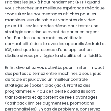
Priorisez les jeux à haut rendement (RTP) quand
vous cherchez une meilleure espérance théorique
: consultez les pourcentages affichés pour les
machines, jeux de table et variantes de video
poker. Utilisez les modes démo pour tester une
stratégie sans risque avant de parier en argent
réel. Pour les joueurs mobiles, vérifiez la
compatibilité du site avec les appareils Android et
iOS, ainsi que la présence d’une application
dédiée si vous privilégiez la stabilité et la fluidité.
Enfin, diversifiez vos activités pour limiter l’impact
des pertes : alternez entre machines à sous, jeux
de table et jeux avec un meilleur contrôle
stratégique (poker, blackjack). Profitez des
programmes VIP ou de fidélité quand ils sont
transparents et apportent de réels avantages
(cashback, limites augmentées, promotions
personnalisées). En cas de problème, conservez