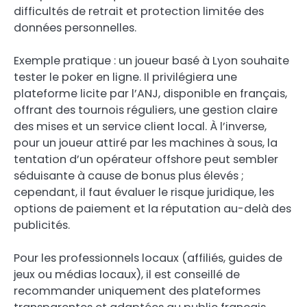
difficultés de retrait et protection limitée des
données personnelles.
Exemple pratique : un joueur basé à Lyon souhaite
tester le poker en ligne. Il privilégiera une
plateforme licite par l’ANJ, disponible en français,
offrant des tournois réguliers, une gestion claire
des mises et un service client local. À l’inverse,
pour un joueur attiré par les machines à sous, la
tentation d’un opérateur offshore peut sembler
séduisante à cause de bonus plus élevés ;
cependant, il faut évaluer le risque juridique, les
options de paiement et la réputation au-delà des
publicités.
Pour les professionnels locaux (affiliés, guides de
jeux ou médias locaux), il est conseillé de
recommander uniquement des plateformes