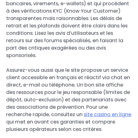
bancaires, virements, e-wallets) et qui procèdent
à des vérifications KYC (Know Your Customer)
transparentes mais raisonnables. Les délais de
retrait et les plafonds doivent être clairs dans les
conditions. Lisez les avis d’utilisateurs et les
retours sur des forums spécialisés, en faisant la
part des critiques exagérées ou des avis
sponsorisés.
Assurez-vous aussi que le site propose un service
client accessible en français et réactif via chat en
direct, e-mail ou téléphone. Un bon site affiche
des ressources pour le jeu responsable (limites de
dépôt, auto-exclusion) et des partenariats avec
des associations de prévention. Pour une
recherche rapide, consultez un
site casino en ligne
qui met en avant ces garanties et compare
plusieurs opérateurs selon ces critères.