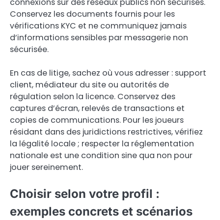
connexions sur des réseaux publics non sécurisés.
Conservez les documents fournis pour les
vérifications KYC et ne communiquez jamais
d’informations sensibles par messagerie non
sécurisée.
En cas de litige, sachez où vous adresser : support
client, médiateur du site ou autorités de
régulation selon la licence. Conservez des
captures d’écran, relevés de transactions et
copies de communications. Pour les joueurs
résidant dans des juridictions restrictives, vérifiez
la légalité locale ; respecter la réglementation
nationale est une condition sine qua non pour
jouer sereinement.
Choisir selon votre profil :
exemples concrets et scénarios