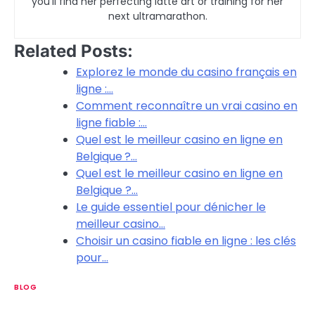
you’ll find her perfecting latte art or training for her
next ultramarathon.
Related Posts:
Explorez le monde du casino français en
ligne :…
Comment reconnaître un vrai casino en
ligne fiable :…
Quel est le meilleur casino en ligne en
Belgique ?…
Quel est le meilleur casino en ligne en
Belgique ?…
Le guide essentiel pour dénicher le
meilleur casino…
Choisir un casino fiable en ligne : les clés
pour…
BLOG