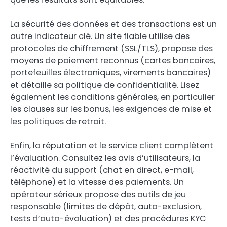
La sécurité des données et des transactions est un
autre indicateur clé. Un site fiable utilise des
protocoles de chiffrement (SSL/TLS), propose des
moyens de paiement reconnus (cartes bancaires,
portefeuilles électroniques, virements bancaires)
et détaille sa politique de confidentialité. Lisez
également les conditions générales, en particulier
les clauses sur les bonus, les exigences de mise et
les politiques de retrait.
Enfin, la réputation et le service client complètent
l’évaluation. Consultez les avis d’utilisateurs, la
réactivité du support (chat en direct, e-mail,
téléphone) et la vitesse des paiements. Un
opérateur sérieux propose des outils de jeu
responsable (limites de dépôt, auto-exclusion,
tests d’auto-évaluation) et des procédures KYC