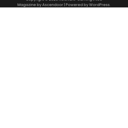
Magazine by
Ascendoor
| Powered by
WordPress
.