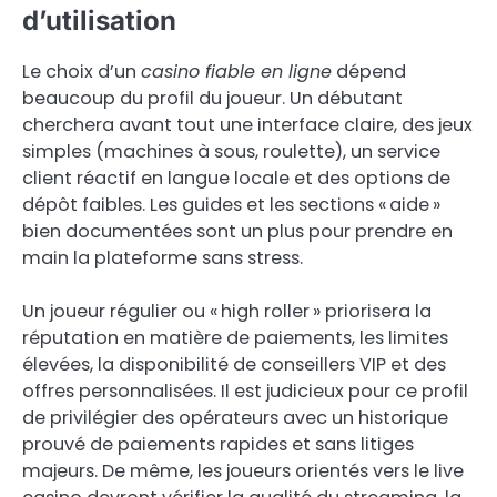
d’utilisation
Le choix d’un
casino fiable en ligne
dépend
beaucoup du profil du joueur. Un débutant
cherchera avant tout une interface claire, des jeux
simples (machines à sous, roulette), un service
client réactif en langue locale et des options de
dépôt faibles. Les guides et les sections « aide »
bien documentées sont un plus pour prendre en
main la plateforme sans stress.
Un joueur régulier ou « high roller » priorisera la
réputation en matière de paiements, les limites
élevées, la disponibilité de conseillers VIP et des
offres personnalisées. Il est judicieux pour ce profil
de privilégier des opérateurs avec un historique
prouvé de paiements rapides et sans litiges
majeurs. De même, les joueurs orientés vers le live