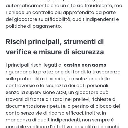
automaticamente che un sito sia fraudolento, ma
richiede un controllo più approfondito da parte
del giocatore su affidabilità, audit indipendenti e
politiche di pagamento.
Rischi principali, strumenti di
verifica e misure di sicurezza
I principali rischi legati ai
casino non aams
riguardano la protezione dei fondi, la trasparenza
sulle probabilità di vincita, la risoluzione delle
controversie e la sicurezza dei dati personali.
Senza la supervisione ADM, un giocatore può
trovarsi di fronte a ritardi nei prelievi, richieste di
documentazione ripetute, o persino al blocco del
conto senza vie di ricorso efficaci. Inoltre, in
mancanza di audit indipendenti, non sempre è
possibile verificare l’effettiva casualità dei giochi