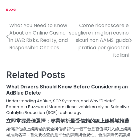
BLOG
What You Need to Know
Come riconoscere e
P
About an Online Casino
scegliere i migliori casino
o
in UAE: Risks, Reality, and
sicuri non AAMS: guida
Responsible Choices
pratica per giocatori
s
italiani
t
n
Related Posts
a
What Drivers Should Know Before Considering an
v
AdBlue Delete
Understanding AdBlue, SCR Systems, and Why “Delete”
i
Became a Buzzword Modern diesel vehicles rely on Selective
Catalytic Reduction (SCR) technology…
g
立即掌握最佳選擇：專業解析最受信賴的線上娛樂城推薦
a
如何評估線上娛樂城的安全與信譽 評估一個平台是否值得列入線上娛樂
城推薦名單，首先要檢查的是平台的牌照與合規性。合法牌照代表該娛
t