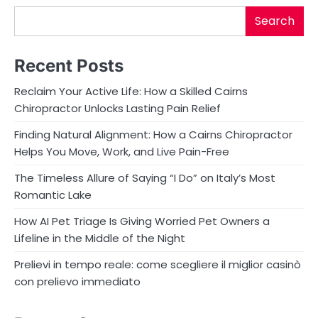
Search
Recent Posts
Reclaim Your Active Life: How a Skilled Cairns
Chiropractor Unlocks Lasting Pain Relief
Finding Natural Alignment: How a Cairns Chiropractor
Helps You Move, Work, and Live Pain-Free
The Timeless Allure of Saying “I Do” on Italy’s Most
Romantic Lake
How AI Pet Triage Is Giving Worried Pet Owners a
Lifeline in the Middle of the Night
Prelievi in tempo reale: come scegliere il miglior casinò
con prelievo immediato