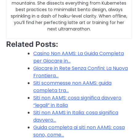
mountains. She dissects everything from Kubernetes
best practices to minimalist bento design, always
sprinkling in a dash of haiku-level clarity. When offline,
you’ll find her perfecting latte art or training for her
next ultramarathon.
Related Posts:
Casino Non AAMS: La Guida Completa
per Giocare in…
Giocare in Rete Senza Confini: La Nuova
Frontiera…
Siti scommesse non AAMS: guida
completa tra…
Siti non AAMS: cosa significa davvero
“legali” in Italia
Siti non AAMS in Italia: cosa significa
davvero…
Guida completa ai siti non AAMS: cosa
sono, come…