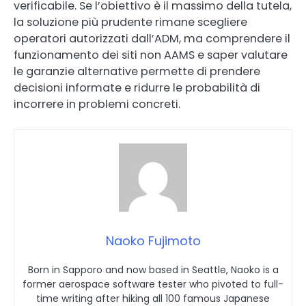
verificabile. Se l’obiettivo è il massimo della tutela,
la soluzione più prudente rimane scegliere
operatori autorizzati dall’ADM, ma comprendere il
funzionamento dei siti non AAMS e saper valutare
le garanzie alternative permette di prendere
decisioni informate e ridurre le probabilità di
incorrere in problemi concreti.
Naoko Fujimoto
Born in Sapporo and now based in Seattle, Naoko is a
former aerospace software tester who pivoted to full-
time writing after hiking all 100 famous Japanese