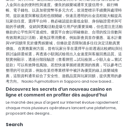
入金與出金的便利性與速度。優良的娛樂城通常支援信用卡、銀行轉
帳、電子錢包、以及加密貨幣等多元方式，並清楚標示手續費與處理時
間。提款速度與審核流程也很關鍵，快速且透明的出金流程能大幅提高
玩家信任度。選擇平台時，務必確認提款最低金額、身份驗證需求與可
能的手續費。 促銷與獎勵活動是吸引用戶的重要策略，但也需注意活動
條款的公平性與可達成性。優質平台會以明確條款、合理的投注倍數與
有效期來設計活動，避免誤導消費者。例如新會員首存優惠、返水計畫
與VIP回饋常見於優秀娛樂城，但條款是否限制過多往往決定活動真實
價值。 在實務案例方面，曾有玩家分享在選擇平台前透過比較網站與社
群討論篩選候選，再透過小額測試檢視出入金速度與客服回應品質。這
類實例顯示，透過分階段驗證（查看牌照→試玩檢測→小額入金→嘗試
提款）可以有效降低風險。若想快速掌握經過實測的推薦，可以參考已
整理的可信資源，例如在某些專業榜單中被評為優質的線上娛樂城推
薦，這類資料通常綜合了安全性、遊戲品質與玩家回饋，提供實用的參
考方向。 Naoko FujimotoBorn in Sapporo and now based…
Découvrez les secrets d’un nouveau casino en
ligne et comment en profiter dès aujourd’hui
Le marché des jeux d'argent sur Internet évolue rapidement :
chaque mois plusieurs opérateurs lancent une plateforme,
proposant des designs…
Search