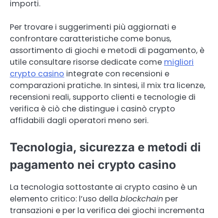
importi.
Per trovare i suggerimenti più aggiornati e
confrontare caratteristiche come bonus,
assortimento di giochi e metodi di pagamento, è
utile consultare risorse dedicate come
migliori
crypto casino
integrate con recensioni e
comparazioni pratiche. In sintesi, il mix tra licenze,
recensioni reali, supporto clienti e tecnologie di
verifica è ciò che distingue i casinò crypto
affidabili dagli operatori meno seri.
Tecnologia, sicurezza e metodi di
pagamento nei crypto casino
La tecnologia sottostante ai crypto casino è un
elemento critico: l’uso della
blockchain
per
transazioni e per la verifica dei giochi incrementa