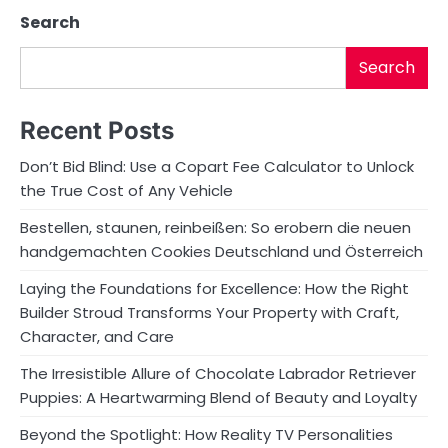
Search
Search
Recent Posts
Don’t Bid Blind: Use a Copart Fee Calculator to Unlock
the True Cost of Any Vehicle
Bestellen, staunen, reinbeißen: So erobern die neuen
handgemachten Cookies Deutschland und Österreich
Laying the Foundations for Excellence: How the Right
Builder Stroud Transforms Your Property with Craft,
Character, and Care
The Irresistible Allure of Chocolate Labrador Retriever
Puppies: A Heartwarming Blend of Beauty and Loyalty
Beyond the Spotlight: How Reality TV Personalities