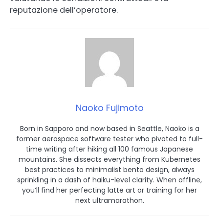
reputazione dell’operatore.
Naoko Fujimoto
Born in Sapporo and now based in Seattle, Naoko is a
former aerospace software tester who pivoted to full-
time writing after hiking all 100 famous Japanese
mountains. She dissects everything from Kubernetes
best practices to minimalist bento design, always
sprinkling in a dash of haiku-level clarity. When offline,
you’ll find her perfecting latte art or training for her
next ultramarathon.