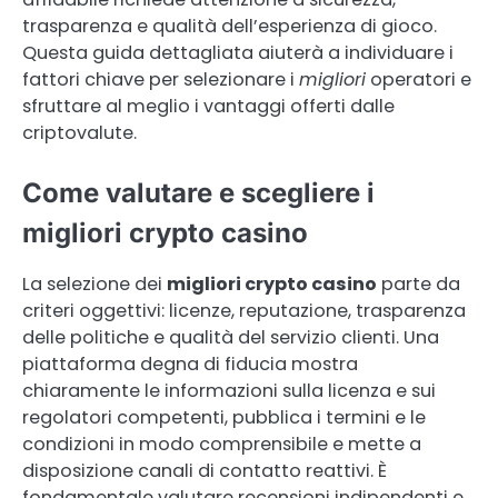
trasparenza e qualità dell’esperienza di gioco.
Questa guida dettagliata aiuterà a individuare i
fattori chiave per selezionare i
migliori
operatori e
sfruttare al meglio i vantaggi offerti dalle
criptovalute.
Come valutare e scegliere i
migliori crypto casino
La selezione dei
migliori crypto casino
parte da
criteri oggettivi: licenze, reputazione, trasparenza
delle politiche e qualità del servizio clienti. Una
piattaforma degna di fiducia mostra
chiaramente le informazioni sulla licenza e sui
regolatori competenti, pubblica i termini e le
condizioni in modo comprensibile e mette a
disposizione canali di contatto reattivi. È
fondamentale valutare recensioni indipendenti e