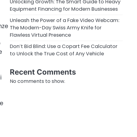
Unlocking Growth: The Smart Guide to Heavy
Equipment Financing for Modern Businesses
Unleash the Power of a Fake Video Webcam:
nze
The Modern-Day Swiss Army Knife for
Flawless Virtual Presence
e
Don’t Bid Blind: Use a Copart Fee Calculator
e
to Unlock the True Cost of Any Vehicle
Recent Comments
i
No comments to show.
me