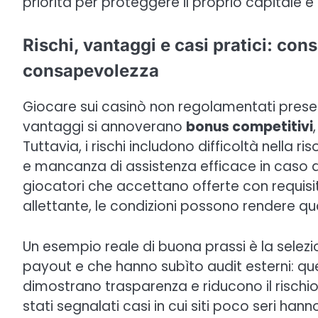
priorità per proteggere il proprio capitale e
Rischi, vantaggi e casi pratici: cons
consapevolezza
Giocare sui casinò non regolamentati present
vantaggi si annoverano
bonus competitivi
Tuttavia, i rischi includono difficoltà nella ris
e mancanza di assistenza efficace in caso di
giocatori che accettano offerte con requisi
allettante, le condizioni possono rendere qua
Un esempio reale di buona prassi è la selez
payout e che hanno subìto audit esterni: qu
dimostrano trasparenza e riducono il rischio
stati segnalati casi in cui siti poco seri hann