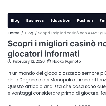
Skip
to
content
Blog
Business
Education
Fashion
Fi
Home
Blog
Scopri i migliori casinò non AAMS: g
Scopri i migliori casinò
giocatori informati
February 12, 2026
Naoko Fujimoto
In un mondo del gioco d'azzardo sempre più 
delle Dogane e dei Monopoli attirano attenz
Questo articolo analizza che cosa sono questi
e vantaggi considerare prima di giocare, for