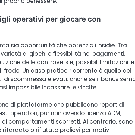
 il proprio benessere.
igli operativi per giocare con
a sia opportunità che potenziali insidie. Tra i
, varietà di giochi e flessibilità nei pagamenti.
oluzione delle controversie, possibili limitazioni le
 frode. Un caso pratico ricorrente è quello dei
ti di scommessa elevati: anche se il bonus sem
si impossibile incassare le vincite.
ione di piattaforme che pubblicano report di
esti operatori, pur non avendo licenza ADM,
 di comportamenti scorretti. Al contrario, sono
o ritardato o rifiutato prelievi per motivi