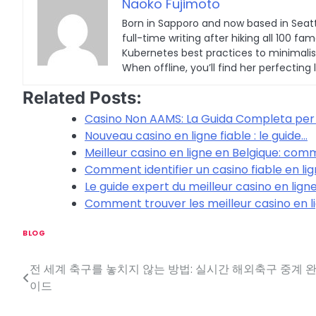
Naoko Fujimoto
Born in Sapporo and now based in Seatt
full-time writing after hiking all 100
Kubernetes best practices to minimalist 
When offline, you’ll find her perfecting 
Related Posts:
Casino Non AAMS: La Guida Completa per 
Nouveau casino en ligne fiable : le guide…
Meilleur casino en ligne en Belgique: co
Comment identifier un casino fiable en li
Le guide expert du meilleur casino en lign
Comment trouver les meilleur casino en l
BLOG
전 세계 축구를 놓치지 않는 방법: 실시간 해외축구 중계 
P
이드
o