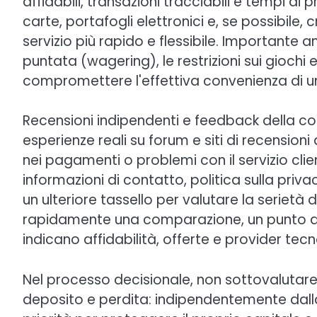
affidabili, transazioni tracciabili e tempi di
carte, portafogli elettronici e, se possibile,
servizio più rapido e flessibile. Importante a
puntata (wagering), le restrizioni sui giochi
compromettere l'effettiva convenienza di un
Recensioni indipendenti e feedback della co
esperienze reali su forum e siti di recensioni
nei pagamenti o problemi con il servizio clie
informazioni di contatto, politica sulla pri
un ulteriore tassello per valutare la serietà 
rapidamente una comparazione, un punto di p
indicano affidabilità, offerte e provider tecn
Nel processo decisionale, non sottovalutare 
deposito e perdita: indipendentemente dalla 