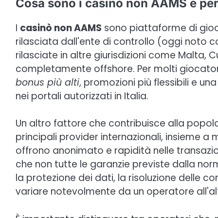
Cosa sono i casinò non AAMS e perc
I
casinò non AAMS
sono piattaforme di gioc
rilasciata dall'ente di controllo (oggi not
rilasciate in altre giurisdizioni come Malta,
completamente offshore. Per molti giocatori l
bonus più alti
, promozioni più flessibili e un
nei portali autorizzati in Italia.
Un altro fattore che contribuisce alla popolar
principali provider internazionali, insieme 
offrono anonimato e rapidità nelle transazio
che non tutte le garanzie previste dalla nor
la protezione dei dati, la risoluzione delle c
variare notevolmente da un operatore all'al