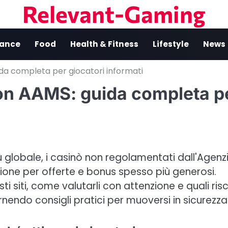
Relevant-Gaming
nance
Food
Health & Fitness
Lifestyle
News
uida completa per giocatori informati
 non AAMS: guida completa p
globale, i casinò non regolamentati dall'Agenz
ione per offerte e bonus spesso più generosi.
 siti, come valutarli con attenzione e quali risc
nendo consigli pratici per muoversi in sicurezza