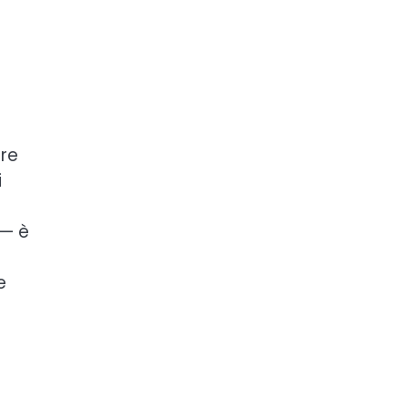
are
i
 — è
e