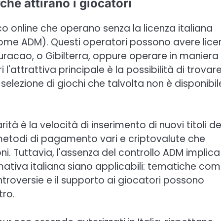
hé attirano i giocatori
o online che operano senza la licenza italiana
o come ADM). Questi operatori possono avere lice
 Curacao, o Gibilterra, oppure operare in maniera
'attrattiva principale è la possibilità di trovar
a selezione di giochi che talvolta non è disponibil
ità è la velocità di inserimento di nuovi titoli de
a metodi di pagamento vari e criptovalute che
ni. Tuttavia, l'assenza del controllo ADM implica
mativa italiana siano applicabili: tematiche co
ontroversie e il supporto ai giocatori possono
tro.