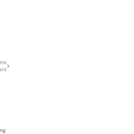
ino
ers
n
ing