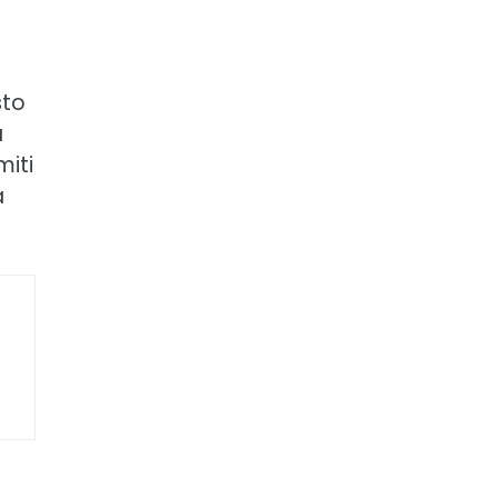
sto
a
miti
a