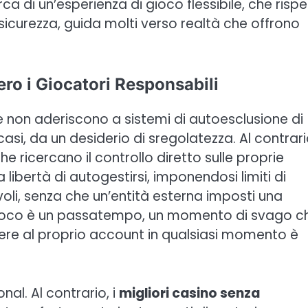
rca di un’esperienza di gioco flessibile, che rispe
 sicurezza, guida molti verso realtà che offrono
ero i Giocatori Responsabili
e non aderiscono a sistemi di autoesclusione di
asi, da un desiderio di sregolatezza. Al contrari
 ricercano il controllo diretto sulle proprie
 libertà di autogestirsi, imponendosi limiti di
li, senza che un’entità esterna imposti una
 il gioco è un passatempo, un momento di svago c
dere al proprio account in qualsiasi momento è
nal. Al contrario, i
migliori casino senza