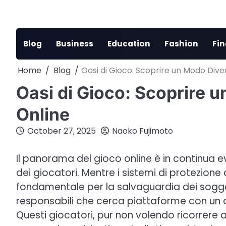
Skip
to
content
Blog
Business
Education
Fashion
Fi
Home
Blog
Oasi di Gioco: Scoprire un Modo Divers
Oasi di Gioco: Scoprire u
Online
October 27, 2025
Naoko Fujimoto
Il panorama del gioco online è in continua 
dei giocatori. Mentre i sistemi di protezion
fondamentale per la salvaguardia dei soggetti
responsabili che cerca piattaforme con un a
Questi giocatori, pur non volendo ricorrere 