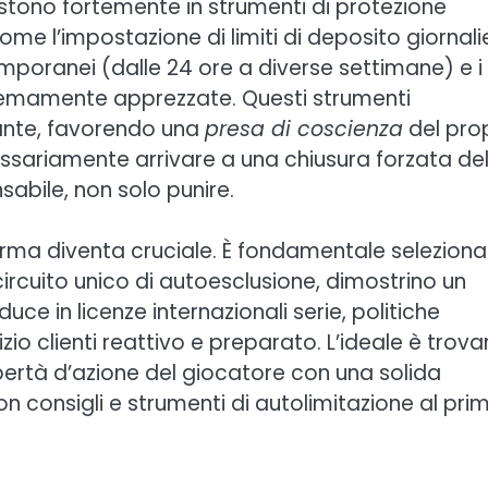
stono fortemente in strumenti di protezione
ome l’impostazione di limiti di deposito giornalie
emporanei (dalle 24 ore a diverse settimane) e i
remamente apprezzate. Questi strumenti
ante, favorendo una
presa di coscienza
del pro
ariamente arrivare a una chiusura forzata de
sabile, non solo punire.
forma diventa cruciale. È fondamentale seleziona
circuito unico di autoesclusione, dimostrino un
uce in licenze internazionali serie, politiche
izio clienti reattivo e preparato. L’ideale è trova
bertà d’azione del giocatore con una solida
on consigli e strumenti di autolimitazione al pri