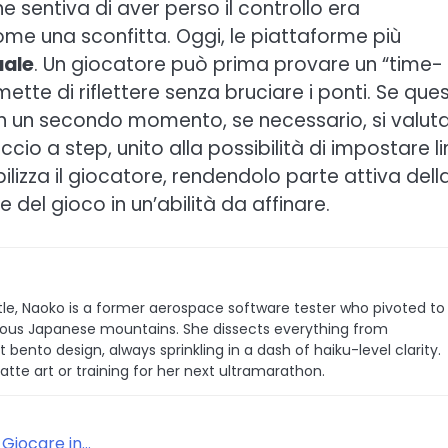
 sentiva di aver perso il controllo era
ome una sconfitta. Oggi, le piattaforme più
uale
. Un giocatore può prima provare un “time-
mette di riflettere senza bruciare i ponti. Se que
 in un secondo momento, se necessario, si valut
o a step, unito alla possibilità di impostare li
lizza il giocatore, rendendolo parte attiva dell
del gioco in un’abilità da affinare.
le, Naoko is a former aerospace software tester who pivoted to
 famous Japanese mountains. She dissects everything from
bento design, always sprinkling in a dash of haiku-level clarity.
latte art or training for her next ultramarathon.
Giocare in…