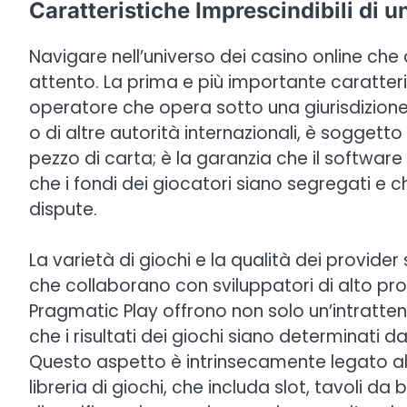
Caratteristiche Imprescindibili di u
Navigare nell’universo dei casino online che 
attento. La prima e più importante caratteri
operatore che opera sotto una giurisdizion
o di altre autorità internazionali, è soggetto
pezzo di carta; è la garanzia che il software 
che i fondi dei giocatori siano segregati e ch
dispute.
La varietà di giochi e la qualità dei provid
che collaborano con sviluppatori di alto pro
Pragmatic Play offrono non solo un’intratte
che i risultati dei giochi siano determinati
Questo aspetto è intrinsecamente legato a
libreria di giochi, che includa slot, tavoli da