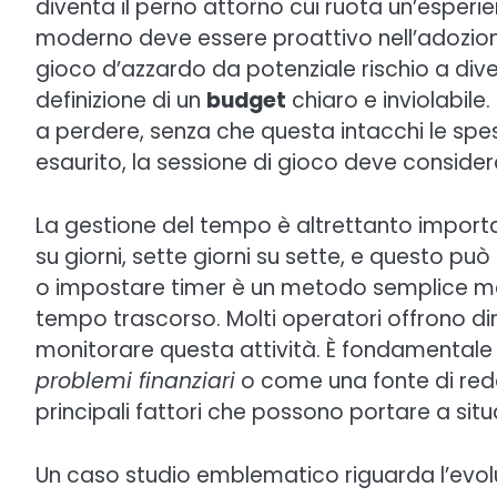
diventa il perno attorno cui ruota un’esperie
moderno deve essere proattivo nell’adozion
gioco d’azzardo da potenziale rischio a dive
definizione di un
budget
chiaro e inviolabile
a perdere, senza che questa intacchi le spes
esaurito, la sessione di gioco deve consider
La gestione del tempo è altrettanto importa
su giorni, sette giorni su sette, e questo può
o impostare timer è un metodo semplice m
tempo trascorso. Molti operatori offrono di
monitorare questa attività. È fondamental
problemi finanziari
o come una fonte di redd
principali fattori che possono portare a situaz
Un caso studio emblematico riguarda l’evoluz