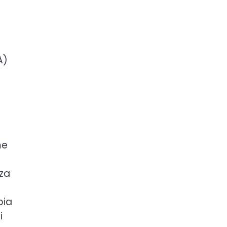
n
A)
n
me
zza
pia
i