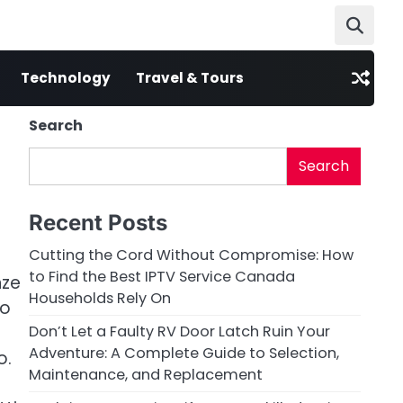
Technology
Travel & Tours
Search
Search
Recent Posts
Cutting the Cord Without Compromise: How
to Find the Best IPTV Service Canada
nze
Households Rely On
ro
Don’t Let a Faulty RV Door Latch Ruin Your
Adventure: A Complete Guide to Selection,
o.
Maintenance, and Replacement
e