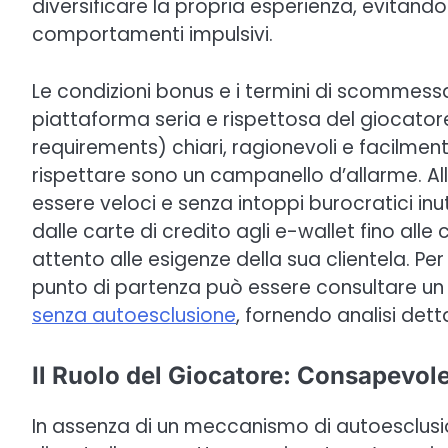
diversificare la propria esperienza, evitan
comportamenti impulsivi.
Le condizioni bonus e i termini di scommess
piattaforma seria e rispettosa del giocator
requirements) chiari, ragionevoli e facilment
rispettare sono un campanello d’allarme. All
essere veloci e senza intoppi burocratici inu
dalle carte di credito agli e-wallet fino alle
attento alle esigenze della sua clientela. Per
punto di partenza può essere consultare un 
senza autoesclusione
, fornendo analisi dett
Il Ruolo del Giocatore: Consapevole
In assenza di un meccanismo di autoesclusio