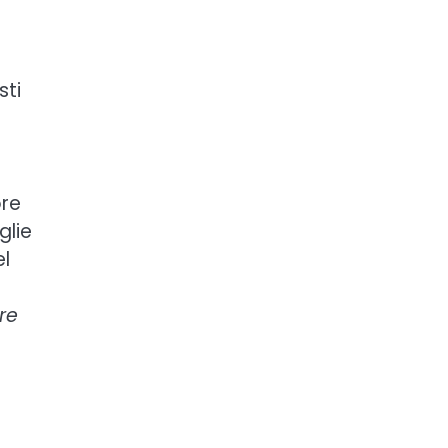
sti
ore
glie
l
re