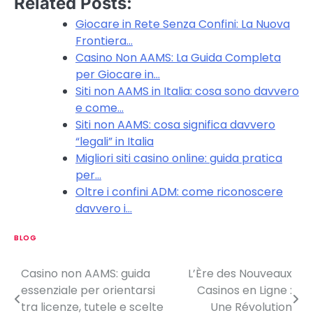
Related Posts:
Giocare in Rete Senza Confini: La Nuova
Frontiera…
Casino Non AAMS: La Guida Completa
per Giocare in…
Siti non AAMS in Italia: cosa sono davvero
e come…
Siti non AAMS: cosa significa davvero
“legali” in Italia
Migliori siti casino online: guida pratica
per…
Oltre i confini ADM: come riconoscere
davvero i…
BLOG
Casino non AAMS: guida
L’Ère des Nouveaux
P
essenziale per orientarsi
Casinos en Ligne :
o
tra licenze, tutele e scelte
Une Révolution