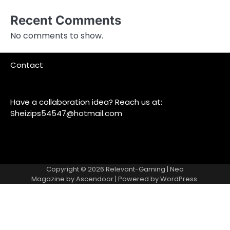
Recent Comments
No comments to show.
Contact
Have a collaboration idea? Reach us at:
Sheizips54547@hotmail.com
Copyright © 2026
Relevant-Gaming
| Neo
Magazine by
Ascendoor
| Powered by
WordPress
.