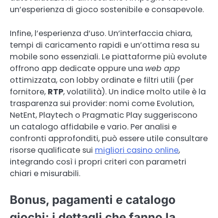
un’esperienza di gioco sostenibile e consapevole.
Infine, l’esperienza d’uso. Un’interfaccia chiara,
tempi di caricamento rapidi e un’ottima resa su
mobile sono essenziali. Le piattaforme più evolute
offrono app dedicate oppure una
web app
ottimizzata, con lobby ordinate e filtri utili (per
fornitore,
RTP
, volatilità). Un indice molto utile è la
trasparenza sui provider: nomi come Evolution,
NetEnt, Playtech o Pragmatic Play suggeriscono
un catalogo affidabile e vario. Per analisi e
confronti approfonditi, può essere utile consultare
risorse qualificate sui
migliori casino online
,
integrando così i propri criteri con parametri
chiari e misurabili.
Bonus, pagamenti e catalogo
giochi: i dettagli che fanno la