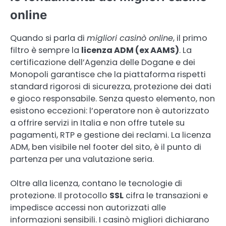
online
Quando si parla di
migliori casinò online
, il primo
filtro è sempre la
licenza ADM (ex AAMS)
. La
certificazione dell’Agenzia delle Dogane e dei
Monopoli garantisce che la piattaforma rispetti
standard rigorosi di sicurezza, protezione dei dati
e gioco responsabile. Senza questo elemento, non
esistono eccezioni: l’operatore non è autorizzato
a offrire servizi in Italia e non offre tutele su
pagamenti, RTP e gestione dei reclami. La licenza
ADM, ben visibile nel footer del sito, è il punto di
partenza per una valutazione seria.
Oltre alla licenza, contano le tecnologie di
protezione. Il protocollo
SSL
cifra le transazioni e
impedisce accessi non autorizzati alle
informazioni sensibili. I casinò migliori dichiarano