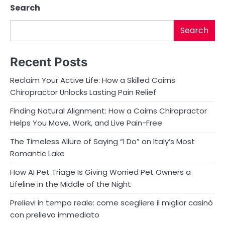
Search
Search
Recent Posts
Reclaim Your Active Life: How a Skilled Cairns
Chiropractor Unlocks Lasting Pain Relief
Finding Natural Alignment: How a Cairns Chiropractor
Helps You Move, Work, and Live Pain-Free
The Timeless Allure of Saying “I Do” on Italy’s Most
Romantic Lake
How AI Pet Triage Is Giving Worried Pet Owners a
Lifeline in the Middle of the Night
Prelievi in tempo reale: come scegliere il miglior casinò
con prelievo immediato