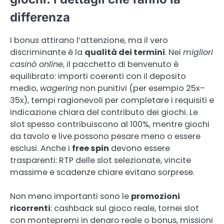
differenza
I bonus attirano l’attenzione, ma il vero
discriminante è la
qualità dei termini
. Nei
migliori
casinò online
, il pacchetto di benvenuto è
equilibrato: importi coerenti con il deposito
medio,
wagering
non punitivi (per esempio 25x–
35x), tempi ragionevoli per completare i requisiti e
indicazione chiara del contributo dei giochi. Le
slot spesso contribuiscono al 100%, mentre giochi
da tavolo e live possono pesare meno o essere
esclusi. Anche i
free spin
devono essere
trasparenti: RTP delle slot selezionate, vincite
massime e scadenze chiare evitano sorprese.
Non meno importanti sono le
promozioni
ricorrenti
: cashback sul gioco reale, tornei slot
con montepremi in denaro reale o bonus, missioni