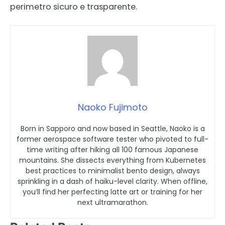
perimetro sicuro e trasparente.
Naoko Fujimoto
Born in Sapporo and now based in Seattle, Naoko is a
former aerospace software tester who pivoted to full-
time writing after hiking all 100 famous Japanese
mountains. She dissects everything from Kubernetes
best practices to minimalist bento design, always
sprinkling in a dash of haiku-level clarity. When offline,
you’ll find her perfecting latte art or training for her
next ultramarathon.