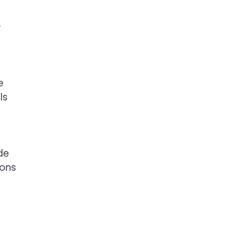
-
e
ls
de
ions