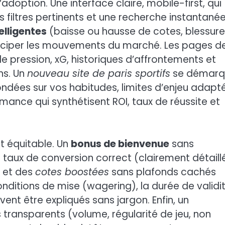
doption. Une interface claire, mobile-first, qui
 filtres pertinents et une recherche instantané
elligentes
(baisse ou hausse de cotes, blessur
ticiper les mouvements du marché. Les pages d
 pression, xG, historiques d’affrontements et
ns. Un
nouveau site de paris sportifs
se démarq
fondées sur vos habitudes, limites d’enjeu adapt
rmance qui synthétisent ROI, taux de réussite et
et équitable. Un
bonus de bienvenue
sans
 taux de conversion correct (clairement détaillé
 et des
cotes boostées
sans plafonds cachés
conditions de mise (wagering), la durée de validit
vent être expliqués sans jargon. Enfin, un
 transparents (volume, régularité de jeu, non