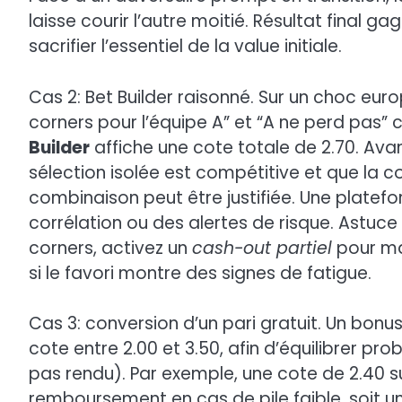
laisse courir l’autre moitié. Résultat final g
sacrifier l’essentiel de la value initiale.
Cas 2: Bet Builder raisonné. Sur un choc eur
corners pour l’équipe A” et “A ne perd pas” 
Builder
affiche une cote totale de 2.70. Avant
sélection isolée est compétitive et que la co
combinaison peut être justifiée. Une platef
corrélation ou des alertes de risque. Astuce 
corners, activez un
cash-out partiel
pour mat
si le favori montre des signes de fatigue.
Cas 3: conversion d’un pari gratuit. Un bonus
cote entre 2.00 et 3.50, afin d’équilibrer pro
pas rendu). Par exemple, une cote de 2.40 su
remboursement en cas de pile faible, soit un