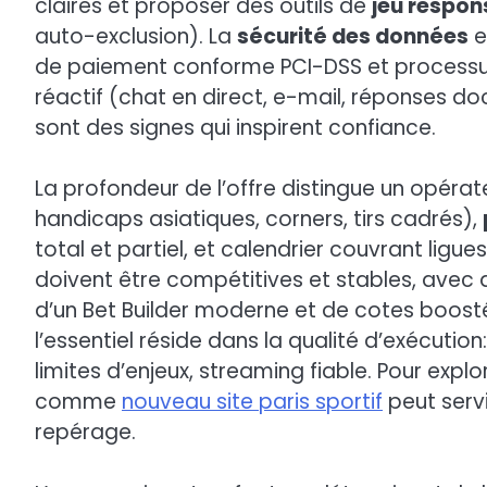
claires et proposer des outils de
jeu respon
auto-exclusion). La
sécurité des données
e
de paiement conforme PCI-DSS et processus K
réactif (chat en direct, e-mail, réponses d
sont des signes qui inspirent confiance.
La profondeur de l’offre distingue un opérat
handicaps asiatiques, corners, tirs cadrés),
total et partiel, et calendrier couvrant ligu
doivent être compétitives et stables, avec 
d’un Bet Builder moderne et de cotes boosté
l’essentiel réside dans la qualité d’exécutio
limites d’enjeux, streaming fiable. Pour expl
comme
nouveau site paris sportif
peut serv
repérage.