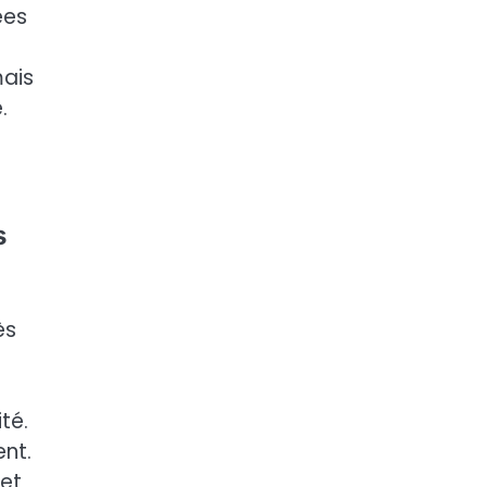
ées
mais
.
s
ès
té.
nt.
 et