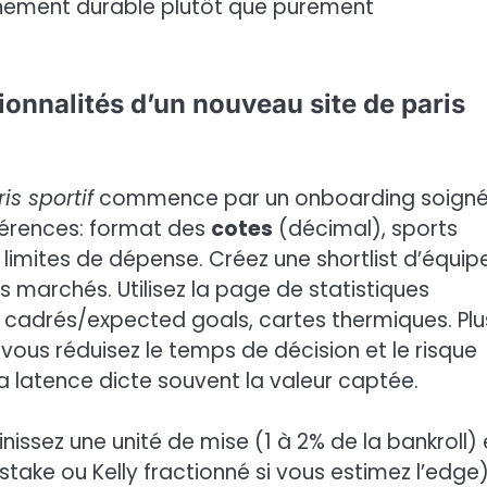
nnement durable plutôt que purement
tionnalités d’un nouveau site de paris
is sportif
commence par un onboarding soigné
férences: format des
cotes
(décimal), sports
limites de dépense. Créez une shortlist d’équip
 marchés. Utilisez la page de statistiques
rs cadrés/expected goals, cartes thermiques. Plu
ux vous réduisez le temps de décision et le risque
a latence dicte souvent la valeur captée.
nissez une unité de mise (1 à 2% de la bankroll) 
 stake ou Kelly fractionné si vous estimez l’edge)