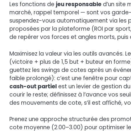
Les fonctions de
jeu responsable
d’un site 
marché, rappel temporel — sont vos garde-fous
suspendez-vous automatiquement via les pa
proposées par la plateforme (ROI par sport
de repérer vos forces et angles morts, puis d
Maximisez la valeur via les outils avancés. L
(victoire + plus de 1,5 but + buteur en forme),
guettez les swings de cotes après un événe
faible prolongé): c’est une fenêtre pour ca
cash-out partiel
est un levier de gestion du
courir le reste; définissez à l’avance vos seui
des mouvements de cote, s’il est affiché, vo
Prenez une approche structurée des promot
cote moyenne (2.00–3.00) pour optimiser le