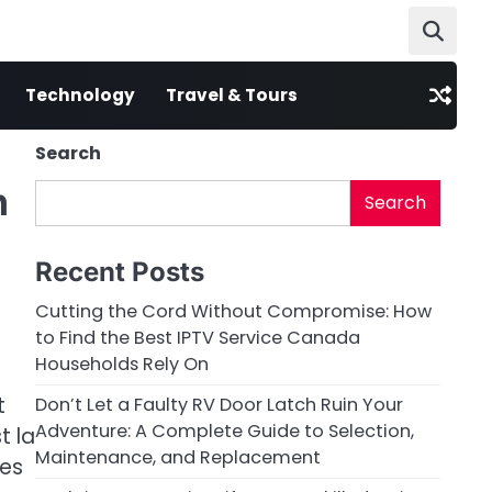
Technology
Travel & Tours
Search
n
Search
Recent Posts
Cutting the Cord Without Compromise: How
to Find the Best IPTV Service Canada
Households Rely On
t
Don’t Let a Faulty RV Door Latch Ruin Your
Adventure: A Complete Guide to Selection,
t la
Maintenance, and Replacement
les