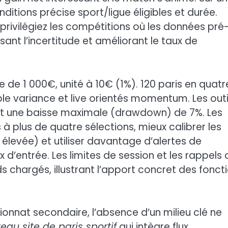
ditions précise sport/ligue éligibles et durée.
 privilégiez les compétitions où les données pré
ant l’incertitude et améliorant le taux de
le de 1 000€, unité à 10€ (1%). 120 paris en quatr
e variance et live orientés momentum. Les outi
% et une baisse maximale (drawdown) de 7%. Les
à plus de quatre sélections, mieux calibrer les
 élevée) et utiliser davantage d’alertes de
x d’entrée. Les limites de session et les rappels 
s chargés, illustrant l’apport concret des fonct
ionnat secondaire, l’absence d’un milieu clé ne
eau site de paris sportif
qui intègre flux