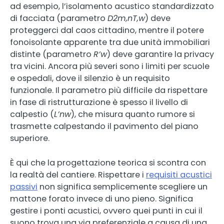
ad esempio, l’isolamento acustico standardizzato
di facciata (parametro
D2m,nT,w
) deve
proteggerci dal caos cittadino, mentre il potere
fonoisolante apparente tra due unità immobiliari
distinte (parametro
R’w
) deve garantire la privacy
tra vicini. Ancora più severi sono i limiti per scuole
e ospedali, dove il silenzio è un requisito
funzionale. Il parametro più difficile da rispettare
in fase di ristrutturazione è spesso il livello di
calpestio (
L’nw
), che misura quanto rumore si
trasmette calpestando il pavimento del piano
superiore.
È qui che la progettazione teorica si scontra con
la realtà del cantiere. Rispettare i
requisiti acustici
passivi
non significa semplicemente scegliere un
mattone forato invece di uno pieno. Significa
gestire i ponti acustici, ovvero quei punti in cui il
suono trova una via preferenziale a causa di una