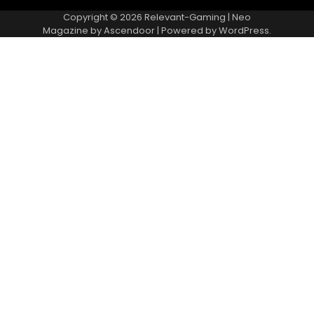
Copyright © 2026
Relevant-Gaming
| Neo
Magazine by
Ascendoor
| Powered by
WordPress
.