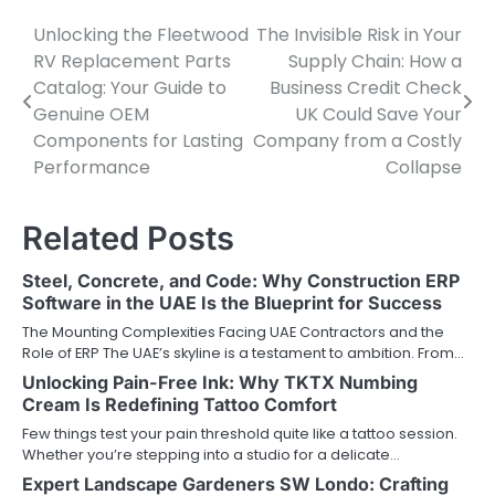
Unlocking the Fleetwood
The Invisible Risk in Your
P
RV Replacement Parts
Supply Chain: How a
o
Catalog: Your Guide to
Business Credit Check
Genuine OEM
UK Could Save Your
s
Components for Lasting
Company from a Costly
t
Performance
Collapse
n
Related Posts
a
v
Steel, Concrete, and Code: Why Construction ERP
Software in the UAE Is the Blueprint for Success
i
The Mounting Complexities Facing UAE Contractors and the
g
Role of ERP The UAE’s skyline is a testament to ambition. From…
Unlocking Pain-Free Ink: Why TKTX Numbing
a
Cream Is Redefining Tattoo Comfort
t
Few things test your pain threshold quite like a tattoo session.
Whether you’re stepping into a studio for a delicate…
i
Expert Landscape Gardeners SW Londo: Crafting