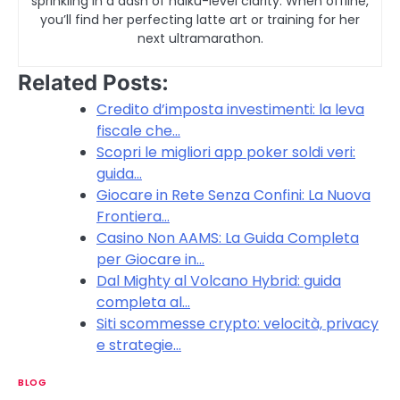
sprinkling in a dash of haiku-level clarity. When offline,
you’ll find her perfecting latte art or training for her
next ultramarathon.
Related Posts:
Credito d’imposta investimenti: la leva
fiscale che…
Scopri le migliori app poker soldi veri:
guida…
Giocare in Rete Senza Confini: La Nuova
Frontiera…
Casino Non AAMS: La Guida Completa
per Giocare in…
Dal Mighty al Volcano Hybrid: guida
completa al…
Siti scommesse crypto: velocità, privacy
e strategie…
BLOG