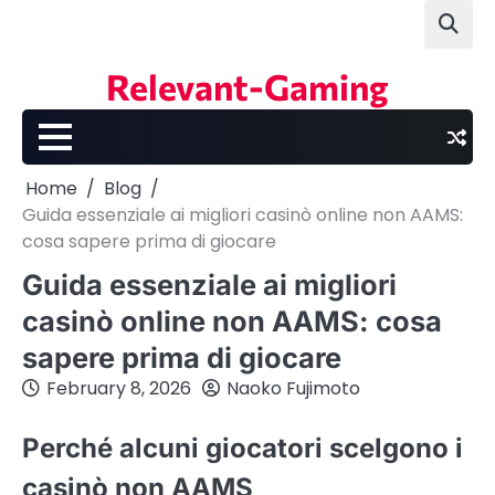
Skip
to
content
Relevant-Gaming
Home
Blog
Guida essenziale ai migliori casinò online non AAMS:
cosa sapere prima di giocare
Guida essenziale ai migliori
casinò online non AAMS: cosa
sapere prima di giocare
February 8, 2026
Naoko Fujimoto
Perché alcuni giocatori scelgono i
casinò non AAMS