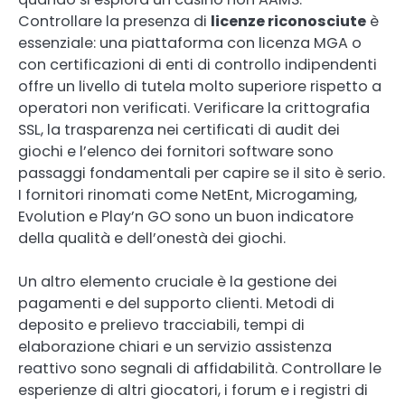
Controllare la presenza di
licenze riconosciute
è
essenziale: una piattaforma con licenza MGA o
con certificazioni di enti di controllo indipendenti
offre un livello di tutela molto superiore rispetto a
operatori non verificati. Verificare la crittografia
SSL, la trasparenza nei certificati di audit dei
giochi e l’elenco dei fornitori software sono
passaggi fondamentali per capire se il sito è serio.
I fornitori rinomati come NetEnt, Microgaming,
Evolution e Play’n GO sono un buon indicatore
della qualità e dell’onestà dei giochi.
Un altro elemento cruciale è la gestione dei
pagamenti e del supporto clienti. Metodi di
deposito e prelievo tracciabili, tempi di
elaborazione chiari e un servizio assistenza
reattivo sono segnali di affidabilità. Controllare le
esperienze di altri giocatori, i forum e i registri di