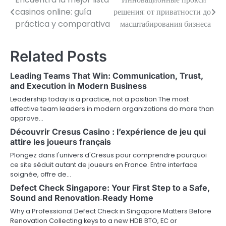
P
casinos online: guía
решения: от приватности до
o
práctica y comparativa
масштабирования бизнеса
s
Related Posts
t
n
Leading Teams That Win: Communication, Trust,
and Execution in Modern Business
a
Leadership today is a practice, not a position The most
v
effective team leaders in modern organizations do more than
approve…
i
Découvrir Cresus Casino : l’expérience de jeu qui
attire les joueurs français
g
Plongez dans l'univers d'Cresus pour comprendre pourquoi
a
ce site séduit autant de joueurs en France. Entre interface
soignée, offre de…
t
Defect Check Singapore: Your First Step to a Safe,
Sound and Renovation‑Ready Home
i
Why a Professional Defect Check in Singapore Matters Before
o
Renovation Collecting keys to a new HDB BTO, EC or