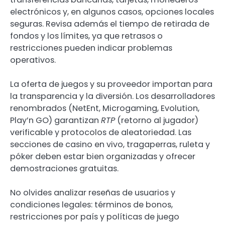
electrónicos y, en algunos casos, opciones locales
seguras. Revisa además el tiempo de retirada de
fondos y los límites, ya que retrasos o
restricciones pueden indicar problemas
operativos.
La oferta de juegos y su proveedor importan para
la transparencia y la diversión. Los desarrolladores
renombrados (NetEnt, Microgaming, Evolution,
Play’n GO) garantizan
RTP
(retorno al jugador)
verificable y protocolos de aleatoriedad. Las
secciones de casino en vivo, tragaperras, ruleta y
póker deben estar bien organizadas y ofrecer
demostraciones gratuitas.
No olvides analizar reseñas de usuarios y
condiciones legales: términos de bonos,
restricciones por país y políticas de juego