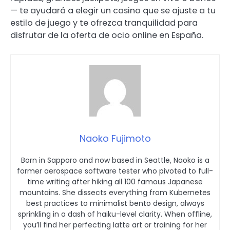
— te ayudará a elegir un casino que se ajuste a tu
estilo de juego y te ofrezca tranquilidad para
disfrutar de la oferta de ocio online en España.
Naoko Fujimoto
Born in Sapporo and now based in Seattle, Naoko is a
former aerospace software tester who pivoted to full-
time writing after hiking all 100 famous Japanese
mountains. She dissects everything from Kubernetes
best practices to minimalist bento design, always
sprinkling in a dash of haiku-level clarity. When offline,
you’ll find her perfecting latte art or training for her