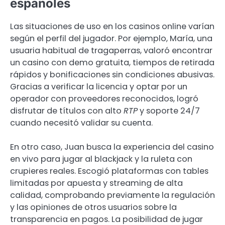
españoles
Las situaciones de uso en los casinos online varían
según el perfil del jugador. Por ejemplo, María, una
usuaria habitual de tragaperras, valoró encontrar
un casino con demo gratuita, tiempos de retirada
rápidos y bonificaciones sin condiciones abusivas.
Gracias a verificar la licencia y optar por un
operador con proveedores reconocidos, logró
disfrutar de títulos con alto
RTP
y soporte 24/7
cuando necesitó validar su cuenta.
En otro caso, Juan busca la experiencia del casino
en vivo para jugar al blackjack y la ruleta con
crupieres reales. Escogió plataformas con tables
limitadas por apuesta y streaming de alta
calidad, comprobando previamente la regulación
y las opiniones de otros usuarios sobre la
transparencia en pagos. La posibilidad de jugar