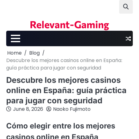
Skip
to
content
Relevant-Gaming
Home
Blog
Descubre los mejores casinos online en España:
guía práctica para jugar con seguridad
Descubre los mejores casinos
online en España: guía práctica
para jugar con seguridad
June 8, 2026
Naoko Fujimoto
Cómo elegir entre los mejores
casinos online en España