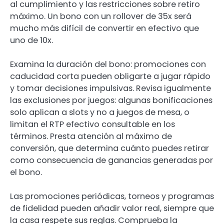
al cumplimiento y las restricciones sobre retiro
máximo. Un bono con un rollover de 35x será
mucho más difícil de convertir en efectivo que
uno de 10x.
Examina la duración del bono: promociones con
caducidad corta pueden obligarte a jugar rápido
y tomar decisiones impulsivas. Revisa igualmente
las exclusiones por juegos: algunas bonificaciones
solo aplican a slots y no a juegos de mesa, o
limitan el RTP efectivo consultable en los
términos. Presta atención al máximo de
conversión, que determina cuánto puedes retirar
como consecuencia de ganancias generadas por
el bono.
Las promociones periódicas, torneos y programas
de fidelidad pueden añadir valor real, siempre que
la casa respete sus reglas. Comprueba la