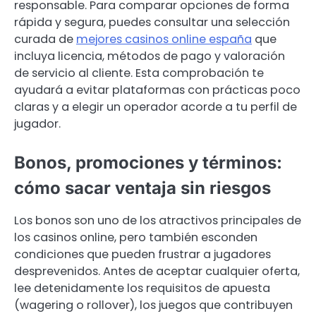
responsable. Para comparar opciones de forma
rápida y segura, puedes consultar una selección
curada de
mejores casinos online españa
que
incluya licencia, métodos de pago y valoración
de servicio al cliente. Esta comprobación te
ayudará a evitar plataformas con prácticas poco
claras y a elegir un operador acorde a tu perfil de
jugador.
Bonos, promociones y términos:
cómo sacar ventaja sin riesgos
Los bonos son uno de los atractivos principales de
los casinos online, pero también esconden
condiciones que pueden frustrar a jugadores
desprevenidos. Antes de aceptar cualquier oferta,
lee detenidamente los requisitos de apuesta
(wagering o rollover), los juegos que contribuyen