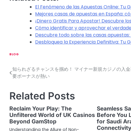
El Fenómeno de las Apuestas Online: Tu G
Mejores casas de apuestas en España: có
¡Dinero Gratis Para Apostar! Descubre lo
Cómo identificar y aprovechar el verdad
Descubre todo sobre las casas apuestas:
Desbloquea la Experiencia Definitiva: Tu 
BLOG
知られざるチャンスを掴め！ マイナー新規カジノの入金
P
要ボーナスが熱い
o
s
Related Posts
t
Reclaim Your Play: The
Seamless Sau
n
Unfiltered World of UK Casinos
Before You 
Beyond GamStop
for Saudi Ar
a
Connectivity
Understanding the Allure of Non-