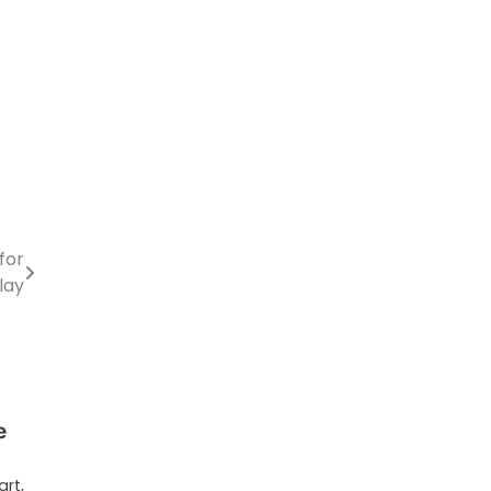
for
lay
e
art,