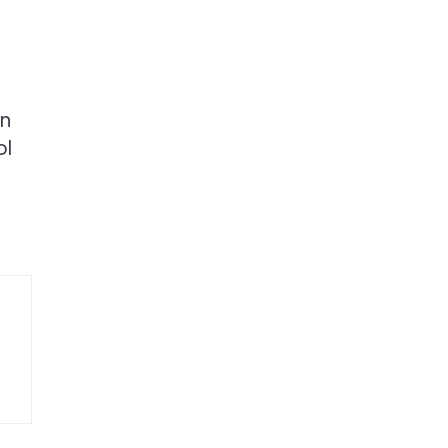
ón
ol