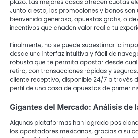
plazo. Las mejores casas ofrecen cuotas el
Junto a esto, las promociones y bonos son
bienvenida generoso, apuestas gratis, o d
incentivos que añaden valor real a tu experi
Finalmente, no se puede subestimar la impo
desde una interfaz intuitiva y fácil de naveg
robusta que te permita apostar desde cual
retiro, con transacciones rápidas y seguras,
cliente receptivo, disponible 24/7 a través
perfil de una casa de apuestas de primer niv
Gigantes del Mercado: Análisis de 
Algunas plataformas han logrado posicionar
los apostadores mexicanos, gracias a su c