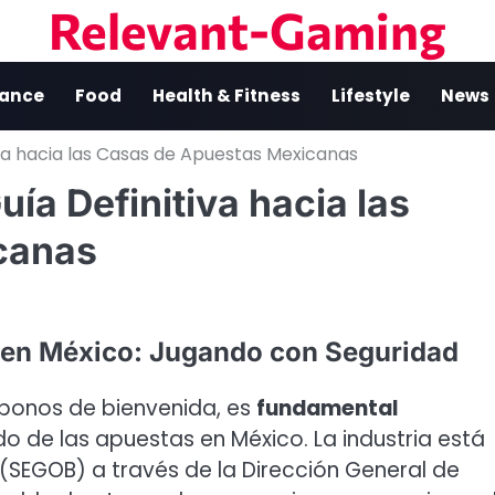
Relevant-Gaming
nance
Food
Health & Fitness
Lifestyle
News
iva hacia las Casas de Apuestas Mexicanas
uía Definitiva hacia las
canas
 en México: Jugando con Seguridad
 bonos de bienvenida, es
fundamental
o de las apuestas en México. La industria está
(SEGOB) a través de la Dirección General de