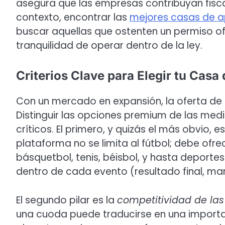
asegura que las empresas contribuyan fisca
contexto, encontrar las
mejores casas de a
buscar aquellas que ostenten un permiso of
tranquilidad de operar dentro de la ley.
Criterios Clave para Elegir tu Casa
Con un mercado en expansión, la oferta de
Distinguir las opciones premium de las medi
críticos. El primero, y quizás el más obvio, e
plataforma no se limita al fútbol; debe of
básquetbol, tenis, béisbol, y hasta deport
dentro de cada evento (resultado final, ma
El segundo pilar es la
competitividad de las
una cuoda puede traducirse en una import