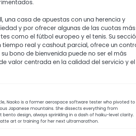
rimentados.
ill, una casa de apuestas con una herencia y
eriedad y por ofrecer algunas de las cuotas más
es como el fútbol europeo y el tenis. Su secci
 tiempo real y cashout parcial, ofrece un contr
e su bono de bienvenida puede no ser el más
valor centrada en la calidad del servicio y el
le, Naoko is a former aerospace software tester who pivoted to
 famous Japanese mountains. She dissects everything from
bento design, always sprinkling in a dash of haiku-level clarity.
latte art or training for her next ultramarathon.