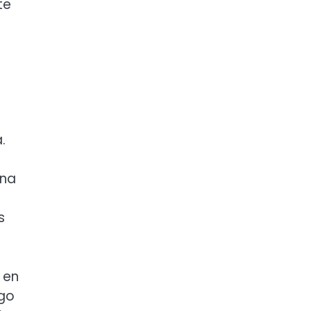
te
.
ena
s
 en
rgo