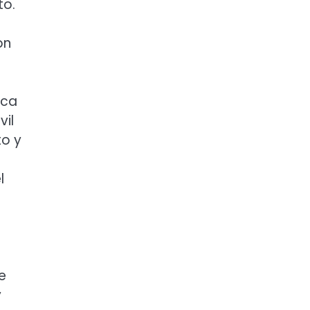
to.
on
rca
vil
to y
l
e
y