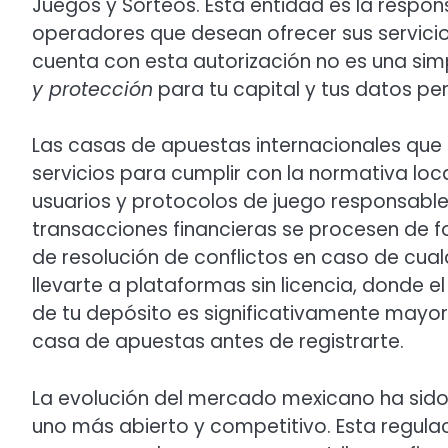
Juegos y Sorteos. Esta entidad es la respon
operadores que desean ofrecer sus servicio
cuenta con esta autorización no es una si
y protección
para tu capital y tus datos pe
Las casas de apuestas internacionales que
servicios para cumplir con la normativa local
usuarios y protocolos de juego responsable. 
transacciones financieras se procesen de
de resolución de conflictos en caso de cua
llevarte a plataformas sin licencia, donde e
de tu depósito es significativamente mayor. P
casa de apuestas antes de registrarte.
La evolución del mercado mexicano ha sido
uno más abierto y competitivo. Esta regulac