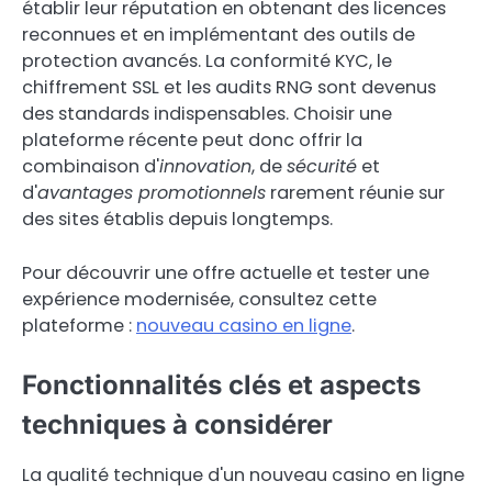
établir leur réputation en obtenant des licences
reconnues et en implémentant des outils de
protection avancés. La conformité KYC, le
chiffrement SSL et les audits RNG sont devenus
des standards indispensables. Choisir une
plateforme récente peut donc offrir la
combinaison d'
innovation
, de
sécurité
et
d'
avantages promotionnels
rarement réunie sur
des sites établis depuis longtemps.
Pour découvrir une offre actuelle et tester une
expérience modernisée, consultez cette
plateforme :
nouveau casino en ligne
.
Fonctionnalités clés et aspects
techniques à considérer
La qualité technique d'un nouveau casino en ligne