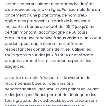
Les cas concrets aident à comprendre l'intérêt
d'un nouveau casino en ligne. Par exemple, lors du
lancement d'une plateforme, de nombreux
opérateurs proposent un pack de bienvenue
incluant un bonus de dépôt de 100 % jusqu'à un
certain montant, accompagné de 50 tours
gratuits sur une machine à sous vedette. Un joueur
prudent peut capitaliser sur ces offres en
respectant les conditions de mise : utiliser les
tours gratuits sur des jeux à fort RTP et répartir
progressivement les mises pour respecter les
exigences.
Un autre exemple fréquent est le système de
récompenses basé sur des missions
hebdomadaires : accumuler des points en jouant
à des jeux spécifiques permet de débloquer des
tours gratuits, des cashbacks et des crédits sans