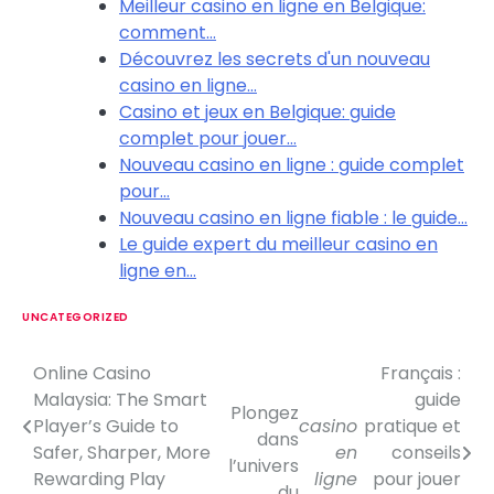
Meilleur casino en ligne en Belgique:
comment…
Découvrez les secrets d'un nouveau
casino en ligne…
Casino et jeux en Belgique: guide
complet pour jouer…
Nouveau casino en ligne : guide complet
pour…
Nouveau casino en ligne fiable : le guide…
Le guide expert du meilleur casino en
ligne en…
UNCATEGORIZED
Online Casino
Français :
P
Malaysia: The Smart
guide
Plongez
o
Player’s Guide to
casino
pratique et
dans
Safer, Sharper, More
en
conseils
s
l’univers
Rewarding Play
ligne
pour jouer
du