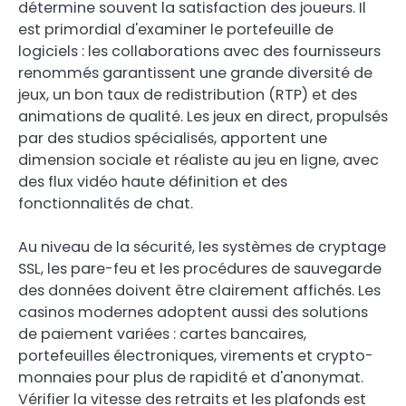
détermine souvent la satisfaction des joueurs. Il
est primordial d'examiner le portefeuille de
logiciels : les collaborations avec des fournisseurs
renommés garantissent une grande diversité de
jeux, un bon taux de redistribution (RTP) et des
animations de qualité. Les jeux en direct, propulsés
par des studios spécialisés, apportent une
dimension sociale et réaliste au jeu en ligne, avec
des flux vidéo haute définition et des
fonctionnalités de chat.
Au niveau de la sécurité, les systèmes de cryptage
SSL, les pare-feu et les procédures de sauvegarde
des données doivent être clairement affichés. Les
casinos modernes adoptent aussi des solutions
de paiement variées : cartes bancaires,
portefeuilles électroniques, virements et crypto-
monnaies pour plus de rapidité et d'anonymat.
Vérifier la vitesse des retraits et les plafonds est