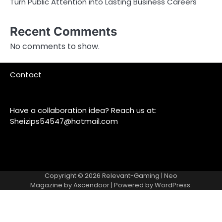
Turn Public Attention into Lasting Business Careers
Recent Comments
No comments to show.
Contact
Have a collaboration idea? Reach us at:
Sheizips54547@hotmail.com
Copyright © 2026
Relevant-Gaming
| Neo
Magazine by
Ascendoor
| Powered by
WordPress
.