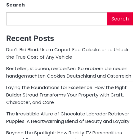
Search
Search
Recent Posts
Don’t Bid Blind: Use a Copart Fee Calculator to Unlock
the True Cost of Any Vehicle
Bestellen, staunen, reinbeißen: So erobern die neuen
handgemachten Cookies Deutschland und Österreich
Laying the Foundations for Excellence: How the Right
Builder Stroud Transforms Your Property with Craft,
Character, and Care
The Irresistible Allure of Chocolate Labrador Retriever
Puppies: A Heartwarming Blend of Beauty and Loyalty
Beyond the Spotlight: How Reality TV Personalities