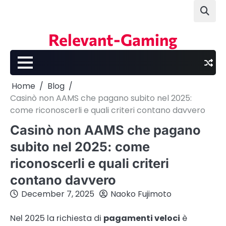
Skip
to
content
Relevant-Gaming
Home
Blog
Casinò non AAMS che pagano subito nel 2025:
come riconoscerli e quali criteri contano davvero
Casinò non AAMS che pagano
subito nel 2025: come
riconoscerli e quali criteri
contano davvero
December 7, 2025
Naoko Fujimoto
Nel 2025 la richiesta di
pagamenti veloci
è