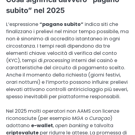
subito” nel 2025
L’espressione
“pagano subito”
indica siti che
finalizzano i prelievi nel minor tempo possibile, ma
non è sinonimo di accredito istantaneo in ogni
circostanza. I tempi reali dipendono da tre
elementi chiave: velocità di verifica del conto
(KYC), tempi di
processing
interni del casinò e
caratteristiche del circuito di pagamento scelto.
Anche il momento della richiesta (giorni festivi,
orari notturni) e l’importo possono influire: prelievi
elevati attivano controlli antiriciclaggio più severi,
spesso inevitabili per piattaforme responsabili.
Nel 2025 molti operatori non AAMS con licenze
riconosciute (per esempio
MGA
o
Curaçao
)
adottano
e-wallet
,
open banking
e talvolta
criptovalute
per ridurre le attese. La promessa di