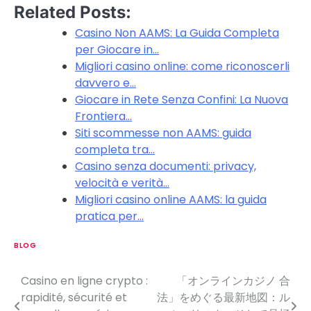
Related Posts:
Casino Non AAMS: La Guida Completa
per Giocare in…
Migliori casino online: come riconoscerli
davvero e…
Giocare in Rete Senza Confini: La Nuova
Frontiera…
Siti scommesse non AAMS: guida
completa tra…
Casino senza documenti: privacy,
velocità e verità…
Migliori casino online AAMS: la guida
pratica per…
BLOG
Casino en ligne crypto :
「オンラインカジノ 合
P
rapidité, sécurité et
法」をめぐる最新地図：ル
o