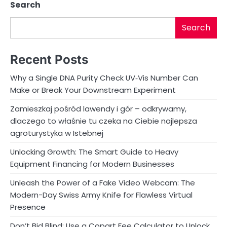
Search
Search
Recent Posts
Why a Single DNA Purity Check UV‑Vis Number Can
Make or Break Your Downstream Experiment
Zamieszkaj pośród lawendy i gór – odkrywamy,
dlaczego to właśnie tu czeka na Ciebie najlepsza
agroturystyka w Istebnej
Unlocking Growth: The Smart Guide to Heavy
Equipment Financing for Modern Businesses
Unleash the Power of a Fake Video Webcam: The
Modern-Day Swiss Army Knife for Flawless Virtual
Presence
Don’t Bid Blind: Use a Copart Fee Calculator to Unlock