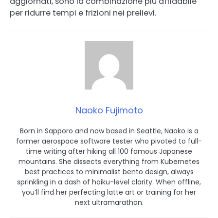
aggiornati, sono la combinazione più affidabile
per ridurre tempi e frizioni nei prelievi.
Naoko Fujimoto
Born in Sapporo and now based in Seattle, Naoko is a
former aerospace software tester who pivoted to full-
time writing after hiking all 100 famous Japanese
mountains. She dissects everything from Kubernetes
best practices to minimalist bento design, always
sprinkling in a dash of haiku-level clarity. When offline,
you’ll find her perfecting latte art or training for her
next ultramarathon.