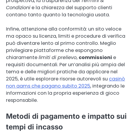
prospettiva, la trasparenza dei
Termini &
Condizioni
e la chiarezza del supporto clienti
contano tanto quanto la tecnologia usata.
Infine, attenzione alla conformità: un sito veloce
ma opaco su licenza, limiti e procedure di verifica
può diventare lento al primo controllo. Meglio
privilegiare piattaforme che espongono
chiaramente
limiti di prelievo
,
commissioni
e
requisiti documentali. Per un’analisi più ampia del
tema e delle migliori pratiche da applicare nel
2025, è utile esplorare risorse autorevoli su
casinò
non aams che pagano subito 2025
, integrando le
informazioni con la propria esperienza di gioco
responsabile.
Metodi di pagamento e impatto sui
tempi di incasso