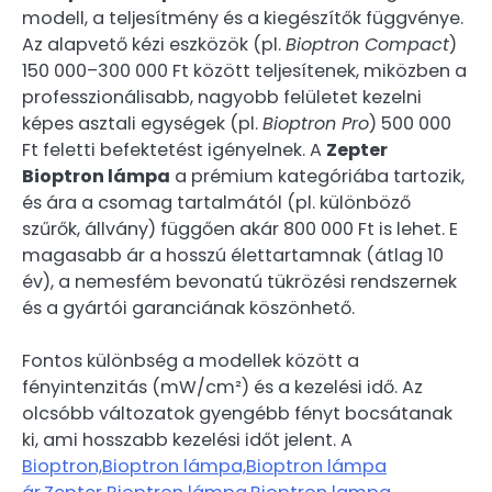
modell, a teljesítmény és a kiegészítők függvénye.
Az alapvető kézi eszközök (pl.
Bioptron Compact
)
150 000–300 000 Ft között teljesítenek, miközben a
professzionálisabb, nagyobb felületet kezelni
képes asztali egységek (pl.
Bioptron Pro
) 500 000
Ft feletti befektetést igényelnek. A
Zepter
Bioptron lámpa
a prémium kategóriába tartozik,
és ára a csomag tartalmától (pl. különböző
szűrők, állvány) függően akár 800 000 Ft is lehet. E
magasabb ár a hosszú élettartamnak (átlag 10
év), a nemesfém bevonatú tükrözési rendszernek
és a gyártói garanciának köszönhető.
Fontos különbség a modellek között a
fényintenzitás (mW/cm²) és a kezelési idő. Az
olcsóbb változatok gyengébb fényt bocsátanak
ki, ami hosszabb kezelési időt jelent. A
Bioptron,Bioptron lámpa,Bioptron lámpa