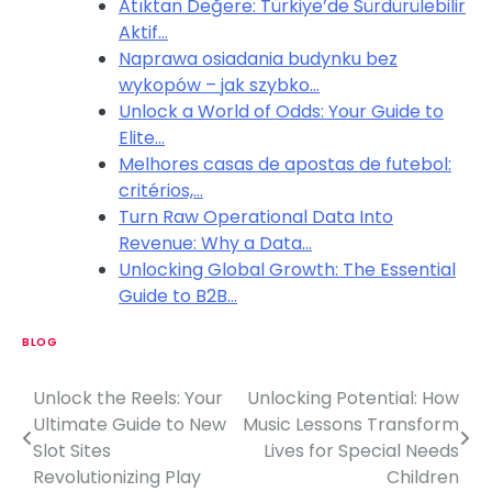
Atıktan Değere: Türkiye’de Sürdürülebilir
Aktif…
Naprawa osiadania budynku bez
wykopów – jak szybko…
Unlock a World of Odds: Your Guide to
Elite…
Melhores casas de apostas de futebol:
critérios,…
Turn Raw Operational Data Into
Revenue: Why a Data…
Unlocking Global Growth: The Essential
Guide to B2B…
BLOG
Unlock the Reels: Your
Unlocking Potential: How
P
Ultimate Guide to New
Music Lessons Transform
o
Slot Sites
Lives for Special Needs
Revolutionizing Play
Children
s