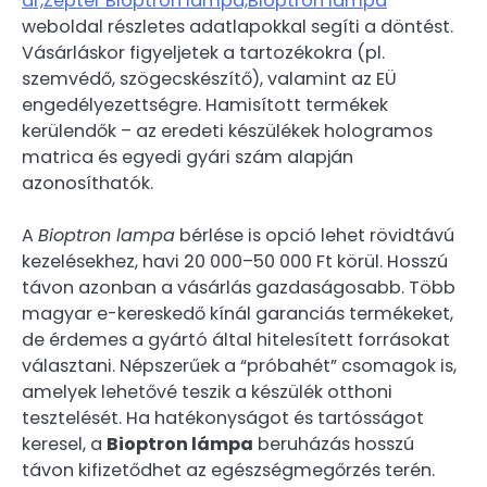
ár,Zepter Bioptron lámpa,Bioptron lampa
weboldal részletes adatlapokkal segíti a döntést.
Vásárláskor figyeljetek a tartozékokra (pl.
szemvédő, szögecskészítő), valamint az EÜ
engedélyezettségre. Hamisított termékek
kerülendők – az eredeti készülékek hologramos
matrica és egyedi gyári szám alapján
azonosíthatók.
A
Bioptron lampa
bérlése is opció lehet rövidtávú
kezelésekhez, havi 20 000–50 000 Ft körül. Hosszú
távon azonban a vásárlás gazdaságosabb. Több
magyar e-kereskedő kínál garanciás termékeket,
de érdemes a gyártó által hitelesített forrásokat
választani. Népszerűek a “próbahét” csomagok is,
amelyek lehetővé teszik a készülék otthoni
tesztelését. Ha hatékonyságot és tartósságot
keresel, a
Bioptron lámpa
beruházás hosszú
távon kifizetődhet az egészségmegőrzés terén.