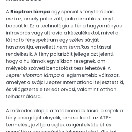
A
Bioptron lámpa
egy speciális fényterápiás
eszköz, amely polarizált, polikromatikus fényt
bocsát ki. Ez a technológia eltér a hagyományos
infravörös vagy ultraviola készülékektől, mivel a
látható fényspektrum egy széles sávját
hasznosítja, emellett
nem termikus
hatással
rendelkezik. A fény polarizált jellege azt jelenti,
hogy a hullámok egy síkban rezegnek, ami
mélyebb szöveti behatolást tesz lehetővé. A
Zepter Bioptron lámpa
a legismertebb változat,
amelyet a svájci Zepter International fejlesztett ki,
és világszerte elterjedt orvosi, valamint otthoni
felhasználásra.
A működés alapja a fotobiomoduláció: a sejtek a
fény energiáját elnyelik, ami serkenti az ATP-
termelést, javítja a sejtek oxigénfelvételét és
gyorsítja a regenerációs folyamatokat. Klinikai