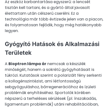
Az eszköz karbantartása egyszerű: a lencsét
tisztán kell tartani, és a gyártó által javasolt
élettartam után célszerű cserélni. Ez a
technológia már több évtizede jelen van a piacon,
és folyamatosan fejlődik, hogy még hatékonyabb
legyen.
Gyógyító Hatások és Alkalmazási
Területek
A
Bioptron lámpa ár
nemcsak a készülék
minőségét, hanem a sokrétű gyógyhatásait is
tükrözi. Kutatások szerint a polarizált fény serkenti
a kollagénszintézist, ami létfontosságú
sebgyógyuláshoz, bőrregenerációhoz és ízületi
problémák enyhítéséhez. Sportolók körében
népszerű a terheléses sérülések (pl. ínszakadás,
ligamentum problémák) utáni rehabilitációban,