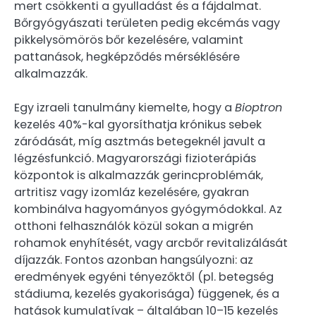
mert csökkenti a gyulladást és a fájdalmat.
Bőrgyógyászati területen pedig ekcémás vagy
pikkelysömörös bőr kezelésére, valamint
pattanások, hegképződés mérséklésére
alkalmazzák.
Egy izraeli tanulmány kiemelte, hogy a
Bioptron
kezelés 40%-kal gyorsíthatja krónikus sebek
záródását, míg asztmás betegeknél javult a
légzésfunkció. Magyarországi fizioterápiás
központok is alkalmazzák gerincproblémák,
artritisz vagy izomláz kezelésére, gyakran
kombinálva hagyományos gyógymódokkal. Az
otthoni felhasználók közül sokan a migrén
rohamok enyhítését, vagy arcbőr revitalizálását
díjazzák. Fontos azonban hangsúlyozni: az
eredmények egyéni tényezőktől (pl. betegség
stádiuma, kezelés gyakorisága) függenek, és a
hatások kumulatívak – általában 10–15 kezelés