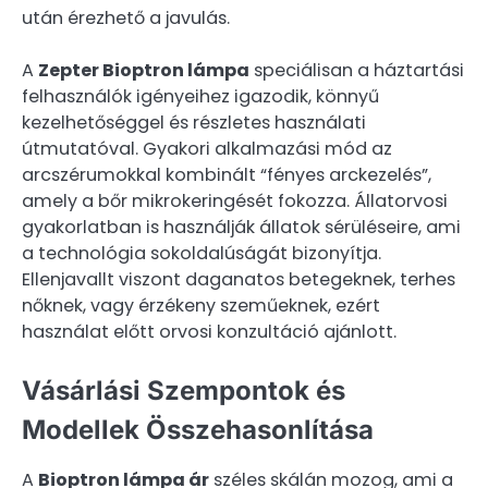
után érezhető a javulás.
A
Zepter Bioptron lámpa
speciálisan a háztartási
felhasználók igényeihez igazodik, könnyű
kezelhetőséggel és részletes használati
útmutatóval. Gyakori alkalmazási mód az
arcszérumokkal kombinált “fényes arckezelés”,
amely a bőr mikrokeringését fokozza. Állatorvosi
gyakorlatban is használják állatok sérüléseire, ami
a technológia sokoldalúságát bizonyítja.
Ellenjavallt viszont daganatos betegeknek, terhes
nőknek, vagy érzékeny szeműeknek, ezért
használat előtt orvosi konzultáció ajánlott.
Vásárlási Szempontok és
Modellek Összehasonlítása
A
Bioptron lámpa ár
széles skálán mozog, ami a