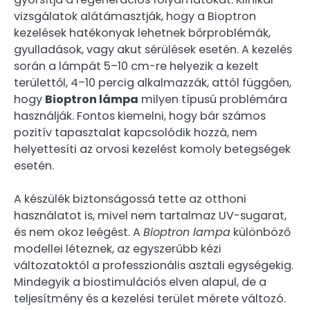
vizsgálatok alátámasztják, hogy a Bioptron
kezelések hatékonyak lehetnek bőrproblémák,
gyulladások, vagy akut sérülések esetén. A kezelés
során a lámpát 5–10 cm-re helyezik a kezelt
területtől, 4–10 percig alkalmazzák, attól függően,
hogy
Bioptron lámpa
milyen típusú problémára
használják. Fontos kiemelni, hogy bár számos
pozitív tapasztalat kapcsolódik hozzá, nem
helyettesíti az orvosi kezelést komoly betegségek
esetén.
A készülék biztonságossá tette az otthoni
használatot is, mivel nem tartalmaz UV-sugarat,
és nem okoz leégést. A
Bioptron lampa
különböző
modellei léteznek, az egyszerűbb kézi
változatoktól a professzionális asztali egységekig.
Mindegyik a biostimulációs elven alapul, de a
teljesítmény és a kezelési terület mérete változó.