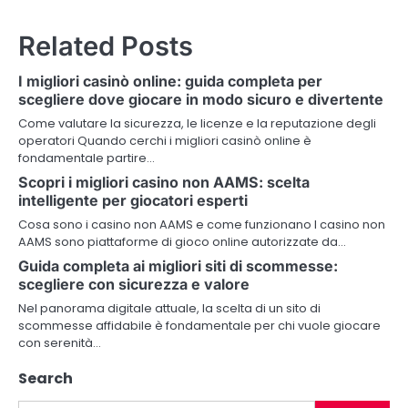
t
Related Posts
n
I migliori casinò online: guida completa per
a
scegliere dove giocare in modo sicuro e divertente
v
Come valutare la sicurezza, le licenze e la reputazione degli
operatori Quando cerchi i migliori casinò online è
i
fondamentale partire…
Scopri i migliori casino non AAMS: scelta
g
intelligente per giocatori esperti
a
Cosa sono i casino non AAMS e come funzionano I casino non
AAMS sono piattaforme di gioco online autorizzate da…
t
Guida completa ai migliori siti di scommesse:
i
scegliere con sicurezza e valore
Nel panorama digitale attuale, la scelta di un sito di
o
scommesse affidabile è fondamentale per chi vuole giocare
con serenità…
n
Search