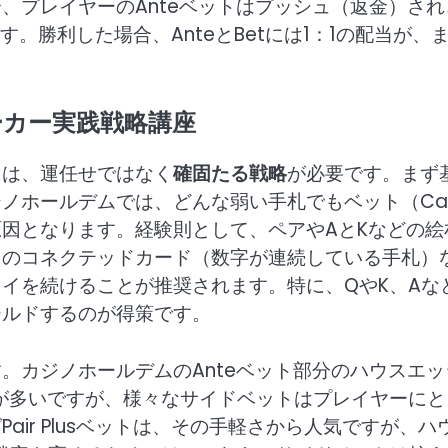
、プレイヤーのAnteベットはプッシュ（返金）され
す。勝利した場合、AnteとBetには1：1の配当が、
。
ーカー実践戦略講座
には、運任せではなく
確固たる戦略
が必要です。まず
ノホールデムでは、どんな弱い手札でもベット（Cal
因となります。経験則として、ペアやAとKなどの絵
）のコネクテッドカード（数字が連続している手札）
イを続けることが推奨されます。特に、QやK、Aな
ールドするのが得策です。
。カジノホールデムのAnteベット部分のハウスエッ
が多いですが、様々なサイドベットはプレイヤーにと
ir Plusベットは、その手軽さから人気ですが、ハ