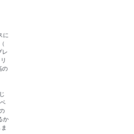
スに
（
プレ
、リ
高の
じ
。ベ
の
るか
しま