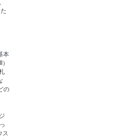
、
また
基本
l）
札
な
どの
ジ
っ
ウス