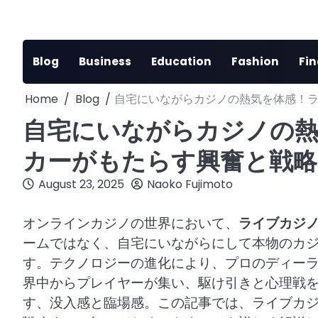
Skip
to
content
Blog
Business
Education
Fashion
Fi
Home
Blog
自宅にいながらカジノの熱気を体感！
自宅にいながらカジノの
カーがもたらす興奮と戦略
August 23, 2025
Naoko Fujimoto
オンラインカジノの世界において、
ライブカジ
ームではなく、自宅にいながらにして本物のカ
す。テクノロジーの進化により、プロのディー
界中からプレイヤーが集い、駆け引きと心理戦
す、没入感と臨場感。この記事では、ライブカ