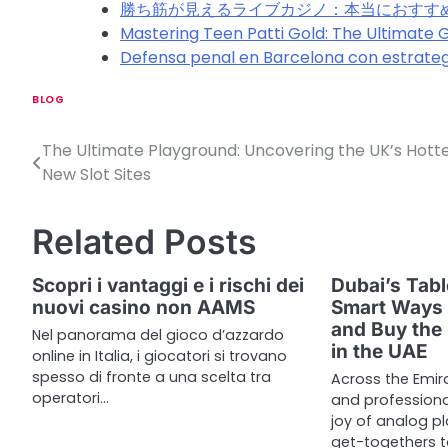
勝ち筋が見えるライブカジノ：本当におすす
Mastering Teen Patti Gold: The Ultimate 
Defensa penal en Barcelona con estrategi
BLOG
The Ultimate Playground: Uncovering the UK’s Hott
P
New Slot Sites
o
s
Related Posts
t
Scopri i vantaggi e i rischi dei
Dubai’s Tab
n
nuovi casino non AAMS
Smart Ways t
and Buy the
a
Nel panorama del gioco d’azzardo
in the UAE
online in Italia, i giocatori si trovano
v
spesso di fronte a una scelta tra
Across the Emirat
operatori…
and professiona
i
joy of analog pl
g
get-togethers 