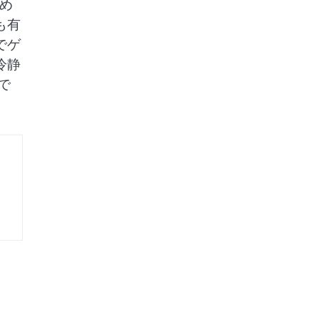
め
も有
でゲ
冷静
で