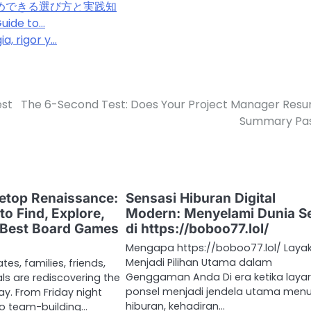
めできる選び方と実践知
Guide to…
a, rigor y…
est
The 6-Second Test: Does Your Project Manager Res
Summary Pa
letop Renaissance:
Sensasi Hiburan Digital
o Find, Explore,
Modern: Menyelami Dunia S
 Best Board Games
di https://boboo77.lol/
Mengapa https://boboo77.lol/ Laya
Menjadi Pilihan Utama dalam
es, families, friends,
Genggaman Anda Di era ketika laya
ls are rediscovering the
ponsel menjadi jendela utama menu
ay. From Friday night
hiburan, kehadiran…
to team-building…