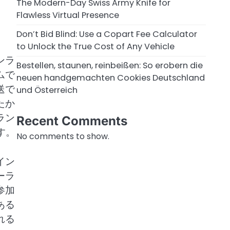
The Modern-Day Swiss Army Knife for
Flawless Virtual Presence
Don’t Bid Blind: Use a Copart Fee Calculator
to Unlock the True Cost of Any Vehicle
ンラ
Bestellen, staunen, reinbeißen: So erobern die
ムで
neuen handgemachten Cookies Deutschland
送で
und Österreich
たか
ラン
Recent Comments
す。
No comments to show.
イン
ーラ
参加
ある
れる