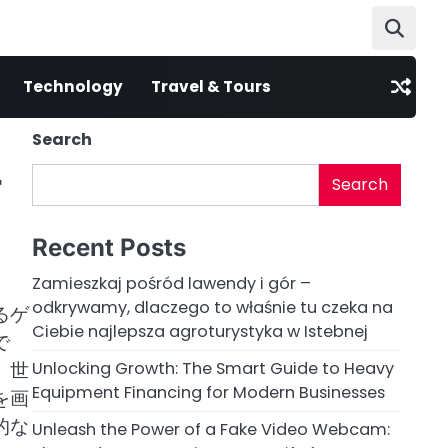
Technology
Travel & Tours
Search
ー
Search
Recent Posts
Zamieszkaj pośród lawendy i gór –
odkrywamy, dlaczego to właśnie tu czeka na
るゲ
Ciebie najlepsza agroturystyka w Istebnej
で
、世
Unlocking Growth: The Smart Guide to Heavy
Equipment Financing for Modern Businesses
を画
的な
Unleash the Power of a Fake Video Webcam: