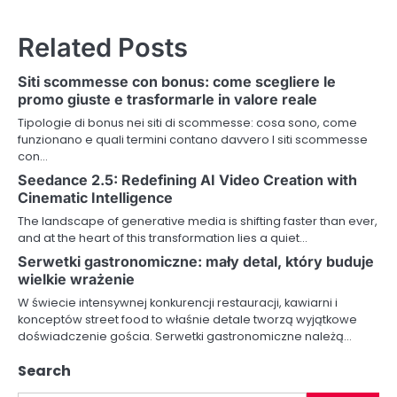
s
Related Posts
t
n
Siti scommesse con bonus: come scegliere le
promo giuste e trasformarle in valore reale
a
Tipologie di bonus nei siti di scommesse: cosa sono, come
v
funzionano e quali termini contano davvero I siti scommesse
con…
i
Seedance 2.5: Redefining AI Video Creation with
Cinematic Intelligence
g
The landscape of generative media is shifting faster than ever,
a
and at the heart of this transformation lies a quiet…
Serwetki gastronomiczne: mały detal, który buduje
t
wielkie wrażenie
i
W świecie intensywnej konkurencji restauracji, kawiarni i
konceptów street food to właśnie detale tworzą wyjątkowe
o
doświadczenie gościa. Serwetki gastronomiczne należą…
n
Search