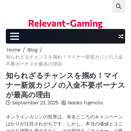
Skip
to
content
Relevant-Gaming
Home
Blog
知られざるチャンスを掴め！マイナー新規カジノの入金
不要ボーナスが最高の理由
知られざるチャンスを掴め！マイ
ナー新規カジノの入金不要ボーナス
が最高の理由
September 23, 2025
Naoko Fujimoto
オンラインカジノの世界は、有名どころのキャンペーン
ばかりが注目されがちです。しかし、本当の価値とユニ
ークな体験を求めるなら、その視線を「マイナー」と呼