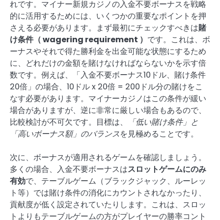
れです。マイナー新規カジノの入金不要ボーナスを戦略
的に活用するためには、いくつかの重要なポイントを押
さえる必要があります。まず最初にチェックすべきは
賭
け条件（ wagering requirement ）
です。これは、ボ
ーナスやそれで得た勝利金を出金可能な状態にするため
に、どれだけの金額を賭けなければならないかを示す倍
数です。例えば、「入金不要ボーナス10ドル、賭け条件
20倍」の場合、10ドル x 20倍 = 200ドル分の賭けをこ
なす必要があります。マイナーカジノはこの条件が緩い
場合がありますが、逆に非常に厳しい場合もあるので、
比較検討が不可欠です。目標は、
「低い賭け条件」と
「高いボーナス額」のバランス
を見極めることです。
次に、ボーナスが適用されるゲームを確認しましょう。
多くの場合、入金不要ボーナスは
スロットゲームにのみ
有効
で、テーブルゲーム（ブラックジャック、ルーレッ
ト等）では賭け条件の消化にカウントされなかったり、
貢献度が低く設定されていたりします。これは、スロッ
トよりもテーブルゲームの方がプレイヤーの勝率コント