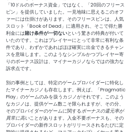
「10ドルのボーナス資金」ではなく、「20回のフリース
ピン」を提供していました。一見地味に思えるこのオフ
ァーには仕掛けがあります。そのフリースピンは、人気
スロット「Book of Dead」に適用され、そこで得た勝
利金には
賭け条件が一切ない
という驚きの特典が付いて
いたのです。これはプレイヤーにとって非常に有利な条
件であり、わずかであればほぼ確実に出金できるチャン
スを意味します。このようなシンプルかつプレイヤー寄
りのボーナス設計は、マイナーカジノならではの強力な
訴求点です。
別の事例としては、特定のゲームプロバイダーに特化し
たマイナーカジノも存在します。例えば、「Pragmatic
Play」のゲームのみを扱うカジノがそれです。このよう
なカジノは、提供ゲーム数こそ限られますが、その分、
そのプロバイダーのゲームに関する
ボーナスの還元率が
異常に高い
ことがあります。入金不要ボーナスも、その
プロバイダーの新作スロットがリリースされるたびに定