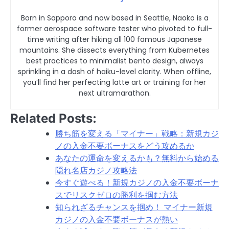
Born in Sapporo and now based in Seattle, Naoko is a
former aerospace software tester who pivoted to full-
time writing after hiking all 100 famous Japanese
mountains. She dissects everything from Kubernetes
best practices to minimalist bento design, always
sprinkling in a dash of haiku-level clarity. When offline,
you’ll find her perfecting latte art or training for her
next ultramarathon.
Related Posts:
勝ち筋を変える「マイナー」戦略：新規カジ
ノの入金不要ボーナスをどう攻めるか
あなたの運命を変えるかも？無料から始める
隠れ名店カジノ攻略法
今すぐ遊べる！新規カジノの入金不要ボーナ
スでリスクゼロの勝利を掴む方法
知られざるチャンスを掴め！ マイナー新規
カジノの入金不要ボーナスが熱い