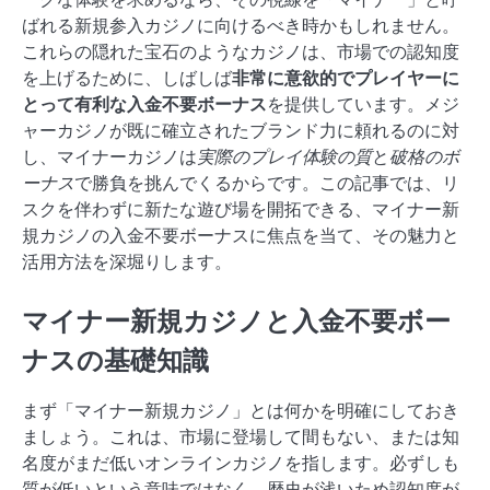
ばれる新規参入カジノに向けるべき時かもしれません。
これらの隠れた宝石のようなカジノは、市場での認知度
を上げるために、しばしば
非常に意欲的でプレイヤーに
とって有利な入金不要ボーナス
を提供しています。メジ
ャーカジノが既に確立されたブランド力に頼れるのに対
し、マイナーカジノは
実際のプレイ体験の質
と
破格のボ
ーナス
で勝負を挑んでくるからです。この記事では、リ
スクを伴わずに新たな遊び場を開拓できる、マイナー新
規カジノの入金不要ボーナスに焦点を当て、その魅力と
活用方法を深堀りします。
マイナー新規カジノと入金不要ボー
ナスの基礎知識
まず「マイナー新規カジノ」とは何かを明確にしておき
ましょう。これは、市場に登場して間もない、または知
名度がまだ低いオンラインカジノを指します。必ずしも
質が低いという意味ではなく、歴史が浅いため認知度が