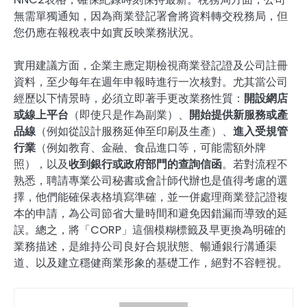
無需單獨通知，因為商業登記署會將資料轉交稅務局，但
您仍應在報稅表中如實反映業務狀況。
實用建議方面，企業主應定期檢視商業登記證及公司註冊
資料，至少每年在週年申報時進行一次核對。尤其當公司
經歷以下情景時，必須立即著手更改業務性質：
開設網店
或線上平台
（即使只是作為副業）、
開始提供新服務或產
品線
（例如從設計服務延伸至印刷及生產）、
進入受規管
行業
（例如教育、金融、食品進口等，可能需額外牌
照），以及
收到銀行或政府部門的查詢信函
。若對流程不
熟悉，聘請專業公司秘書或會計師代辦也是值得考慮的選
擇，他們能確保表格填寫準確，並一併處理商業登記證複
本的申請，為公司節省大量時間和避免因錯漏而導致的延
誤。總之，將「CORP」這個模糊標籤及早更換為明確的
業務描述，是維持公司良好合規狀態、暢通銀行溝通渠
道、以及建立穩健商業形象的基礎工作，絕對不容輕視。