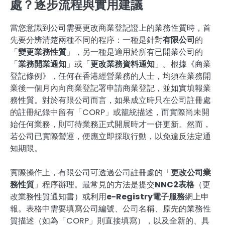
處？逐步流程與實用建議
當您意識到公司需要更改商業登記證上的業務性質時，首
先要分辨清楚兩種不同的程序：一種是針對
有限公司
的
「
變更業務性質
」，另一種是適用於所有已開業公司的
「
業務開業通知
」或「
更改業務資料通知
」。根據《商業
登記條例》，任何在香港經營業務的人士，均須在業務開
業後一個月內向商業登記署申請商業登記，並如實填報業
務性質。對於有限公司而言，如果成立時只在公司註冊處
的註冊紀錄中留有「CORP」或籠統描述，而實際尚未開
始任何業務，則可待業務正式開展時才一併更新。然而，
若公司已實際營運，便應立即採取行動，以免違反法定通
知期限。
實際操作上，有限公司可透過公司註冊處的「
更改公司業
務性質
」程序辦理。最常見的方法是提交
NNC2表格
（更
改業務性質通知書）或利用
e-Registry電子服務
網上申
報。表格中需要填寫公司編號、公司名稱、原先的業務性
質描述（如為「CORP」則直接填寫），以及全新的、具