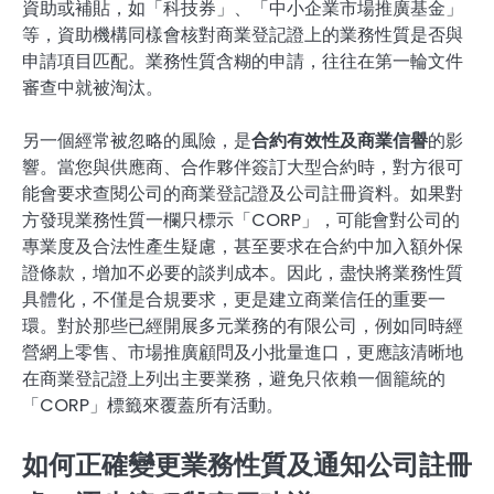
資助或補貼，如「科技券」、「中小企業市場推廣基金」
等，資助機構同樣會核對商業登記證上的業務性質是否與
申請項目匹配。業務性質含糊的申請，往往在第一輪文件
審查中就被淘汰。
另一個經常被忽略的風險，是
合約有效性及商業信譽
的影
響。當您與供應商、合作夥伴簽訂大型合約時，對方很可
能會要求查閱公司的商業登記證及公司註冊資料。如果對
方發現業務性質一欄只標示「CORP」，可能會對公司的
專業度及合法性產生疑慮，甚至要求在合約中加入額外保
證條款，增加不必要的談判成本。因此，盡快將業務性質
具體化，不僅是合規要求，更是建立商業信任的重要一
環。對於那些已經開展多元業務的有限公司，例如同時經
營網上零售、市場推廣顧問及小批量進口，更應該清晰地
在商業登記證上列出主要業務，避免只依賴一個籠統的
「CORP」標籤來覆蓋所有活動。
如何正確變更業務性質及通知公司註冊