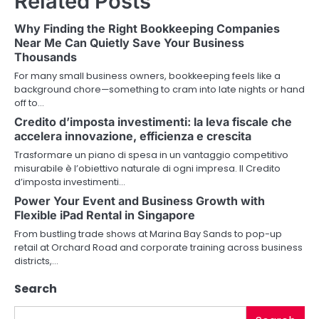
Related Posts
n
Why Finding the Right Bookkeeping Companies
a
Near Me Can Quietly Save Your Business
Thousands
v
For many small business owners, bookkeeping feels like a
i
background chore—something to cram into late nights or hand
off to…
g
Credito d’imposta investimenti: la leva fiscale che
a
accelera innovazione, efficienza e crescita
Trasformare un piano di spesa in un vantaggio competitivo
t
misurabile è l’obiettivo naturale di ogni impresa. Il Credito
d’imposta investimenti…
i
Power Your Event and Business Growth with
o
Flexible iPad Rental in Singapore
From bustling trade shows at Marina Bay Sands to pop-up
n
retail at Orchard Road and corporate training across business
districts,…
Search