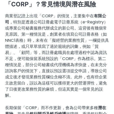
「CORP」？常見情境與潛在風險
商業登記證上出現「CORP」的情況，主要集中在
有限公
司
，特別是透過公司註冊處電子註冊系統（e-Registry）
或專業公司秘書服務代辦成立的新公司。這背後有幾個常
見原因。第一種情況是，創業者在填寫公司註冊表格（如
NNC1表格）時，未有在「擬經營的業務性質」一欄提供具
體描述，或只草草填寫了過於籠統的詞彙，例如「貿
易」、「顧問」等，而註冊處職員在處理過程中認為資訊
不足，便可能保留系統預設的「CORP」作為標示。第二
種情況是，部分公司秘書或代理機構為求快捷，在未充分
諮詢客戶的情況下，直接以預設選項提交申請，導致公司
成立後才發現業務性質欄位含糊不清。此外，也有些企業
主故意留白，誤以為這樣可以獲得更大的營運彈性，避免
了日後更改業務性質的麻煩，但這其實是一個常見的誤
解。
長期保留「CORP」而不作更新，會為公司帶來多種
潛在
風險
。首先是
銀行開戶及帳戶維護
的障礙。香港銀行對企