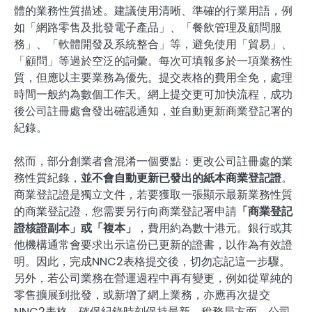
體的業務性質描述。建議使用清晰、準確的行業用語，例
如「網路零售及批發電子產品」、「餐飲管理及顧問服
務」、「軟體開發及系統整合」等，避免使用「貿易」、
「顧問」等過於空泛的詞彙。每次可填報多於一項業務性
質，但應以主要業務為優先。提交表格的費用全免，處理
時間一般約為數個工作天。網上提交更可加快流程，成功
後公司註冊處會發出確認通知，並自動更新商業登記署的
紀錄。
然而，部分創業者會混淆一個要點：更改公司註冊處的業
務性質紀錄，
並不會自動更新已發出的紙本商業登記證
。
商業登記證是獨立文件，若要獲取一張顯示最新業務性質
的商業登記證，您需要另行向商業登記署申請
「商業登記
證核證副本」或「複本」
，費用約為數十港元。銀行或其
他機構通常會要求出示這份已更新的證書，以作為有效證
明。因此，完成NNC2表格提交後，切勿忘記這一步驟。
另外，若公司業務在營運過程中再有變更，例如從單純的
零售擴展到批發，或新增了網上業務，亦應再次提交
NNC2表格，確保紀錄時刻保持最新。稅務局方面，公司