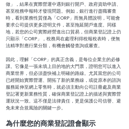
做」，結果在實際營運中遇到銀行開戶、政府資助申請、
甚至稅務申報時才發現問題。例如，銀行進行盡職審查
時，看到業務性質僅為「CORP」而無具體說明，可能會
要求公司提供更多證明文件，甚至拖延開戶進度。同樣
地，若您的公司實際經營進出口貿易，但商業登記證上仍
只顯示「CORP」，稅務局在處理利得稅報稅表時，便無
法精準對應行業分類，有機會觸發查詢或審查。
因此，理解「CORP」的真正含義，是每位企業主的必修
課。它像是一張未填上目的地的大門票，證明您可以進入
商業世界，但必須盡快補上明確的路線。尤其當您的公司
已經開始實際營運、開拓了新的業務線，或從原本的諮詢
服務延伸至網上零售時，就必須主動向公司註冊處及商業
登記署更新業務性質，確保商業登記證上的描述與實際營
運狀況一致。這不僅是法律責任，更是保護公司信譽、避
免未來合規風險的關鍵一步。
為什麼您的商業登記證會顯示