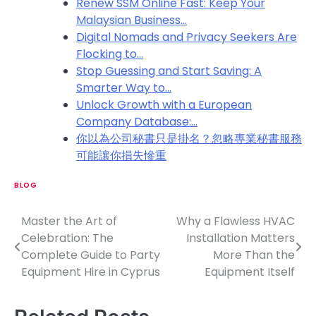
Renew SSM Online Fast: Keep Your
Malaysian Business…
Digital Nomads and Privacy Seekers Are
Flocking to…
Stop Guessing and Start Saving: A
Smarter Way to…
Unlock Growth with a European
Company Database:…
你以為公司秘書只是掛名？忽略專業秘書服務
可能讓你損失慘重
BLOG
Master the Art of
Why a Flawless HVAC
P
Celebration: The
Installation Matters
o
Complete Guide to Party
More Than the
Equipment Hire in Cyprus
Equipment Itself
s
t