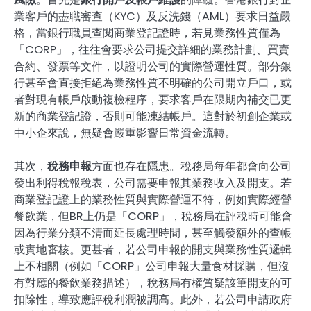
業客戶的盡職審查（KYC）及反洗錢（AML）要求日益嚴
格，當銀行職員查閱商業登記證時，若見業務性質僅為
「CORP」，往往會要求公司提交詳細的業務計劃、買賣
合約、發票等文件，以證明公司的實際營運性質。部分銀
行甚至會直接拒絕為業務性質不明確的公司開立戶口，或
者對現有帳戶啟動複檢程序，要求客戶在限期內補交已更
新的商業登記證，否則可能凍結帳戶。這對於初創企業或
中小企來說，無疑會嚴重影響日常資金流轉。
其次，
稅務申報
方面也存在隱患。稅務局每年都會向公司
發出利得稅報稅表，公司需要申報其業務收入及開支。若
商業登記證上的業務性質與實際營運不符，例如實際經營
餐飲業，但BR上仍是「CORP」，稅務局在評稅時可能會
因為行業分類不清而延長處理時間，甚至觸發額外的查帳
或實地審核。更甚者，若公司申報的開支與業務性質邏輯
上不相關（例如「CORP」公司申報大量食材採購，但沒
有對應的餐飲業務描述），稅務局有權質疑該筆開支的可
扣除性，導致應評稅利潤被調高。此外，若公司申請政府