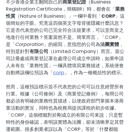
不少香港企業主翻閱自己的
商業登記證
（Business
Registration Certificate，簡稱BR）時，都會在「
業務
性質
（Nature of Business）」一欄中看到「
CORP
」這
個簡短的字眼。究竟這四個英文字母背後隱藏什麼訊息？
它是否代表您的公司已完全符合法規要求，可以堂而皇之
地進行任何業務？答案當然不是。簡單而言，「CORP」
是「
Corporation
」的縮寫，意指您的公司為
法團實體
，
特別是針對
有限公司
（Limited Company）而言。當公
司註冊處或商業登記署在處理公司成立申請時，如果申請
人未有在「業務性質」一欄具體填寫業務描述，系統便會
自動將該欄位預設為「
corp
」，作為一種概括性的標示。
然而，這種預設標示並不代表您的公司可以任意經營所有
行業。根據《公司條例》及《商業登記條例》，每間公司
都必須有明確的業務性質描述，以便政府部門掌握本港商
業活動的實況，同時也為稅務局提供課稅的初步依據。
「CORP」這個標籤對於剛成立的有限公司來說，只是暫
時性的身份確認，表明該實體為法團，卻未清晰界定其營
運範圍。很多創業者誤以為「CORP」等於「什麼都能