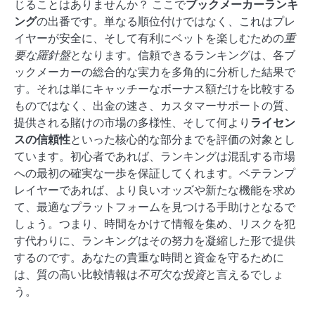
じることはありませんか？ ここで
ブックメーカーランキ
ング
の出番です。単なる順位付けではなく、これはプレ
イヤーが安全に、そして有利にベットを楽しむための
重
要な羅針盤
となります。信頼できるランキングは、各ブ
ックメーカーの総合的な実力を多角的に分析した結果で
す。それは単にキャッチーなボーナス額だけを比較する
ものではなく、出金の速さ、カスタマーサポートの質、
提供される賭けの市場の多様性、そして何より
ライセン
スの信頼性
といった核心的な部分までを評価の対象とし
ています。初心者であれば、ランキングは混乱する市場
への最初の確実な一歩を保証してくれます。ベテランプ
レイヤーであれば、より良いオッズや新たな機能を求め
て、最適なプラットフォームを見つける手助けとなるで
しょう。つまり、時間をかけて情報を集め、リスクを犯
す代わりに、ランキングはその努力を凝縮した形で提供
するのです。あなたの貴重な時間と資金を守るために
は、質の高い比較情報は
不可欠な投資
と言えるでしょ
う。