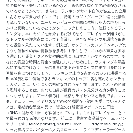
規の機関から発行されているかなど、総合的な観点での評価がなされ
ているかどうかです。 さらに、ランキングサイト自体が独立した立場
にあるかも重要なポイントです。特定のカジノグループに偏った情報
を流していないか、ユーザーレビューや実際に体験した人の声をしっ
かりと反映しているかどうかをチェックしましょう。信頼できるラン
キングは、単にカジノを紹介するだけでなく、プレイヤーが陥りがち
なトラブルや注意点についても言及し、健全なギャンブル環境を促進
する役割を果たしています。例えば、オンラインカジノ ランキングの
ような信頼性の高い情報源を参考にすることで、これらの重要な要素
を満たした優良カジノを効率的に見つけ出すことができるのです。あ
なたの貴重な時間と資金を無駄にしないためにも、ランキングを鵜呑
みにするのではなく、その背景にある評価プロセスにまで目を向ける
習慣を身につけましょう。 ランキング上位を占めるカジノに共通する
5つの特徴 常に信頼できるランキングのトップに名を連ねるオンライ
ンカジノには、いくつかの明確な共通点が存在します。これらの特徴
を理解することは、あなた自身が優良カジノを見分ける力を養うこと
につながります。第一の特徴は、厳格なライセンスと規制です。マル
タ、キュラソー、イギリスなどの公的機関から認可を受けているカジ
ノは、定期的な監査を受け、資金の分離管理やゲームの公平性
（RNG：乱数発生器）が保証されています。これはプレイヤーにとっ
て最も強力な保護となります。 第二に、豊富で高品質なゲームライン
ナリーです。Microgaming, NetEnt, Play’n GO, Pragmatic Playと
いった有名プロバイダーの人気スロットや、ライブディーラーゲーム