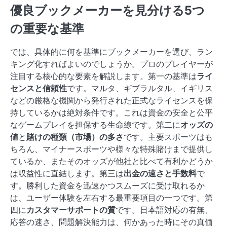
優良ブックメーカーを見分ける5つ
の重要な基準
では、具体的に何を基準にブックメーカーを選び、ラン
キング化すればよいのでしょうか。プロのプレイヤーが
注目する核心的な要素を解説します。第一の基準は
ライ
センスと信頼性
です。マルタ、ギブラルタル、イギリス
などの厳格な機関から発行された正式なライセンスを保
持しているかは絶対条件です。これは資金の安全と公平
なゲームプレイを担保する生命線です。第二に
オッズの
値
と
賭けの種類（市場）の多さ
です。主要スポーツはも
ちろん、マイナースポーツや様々な特殊賭けまで提供し
ているか、またそのオッズが他社と比べて有利かどうか
は収益性に直結します。第三は
出金の速さと手数料
で
す。勝利した資金を迅速かつスムーズに受け取れるか
は、ユーザー体験を左右する最重要項目の一つです。第
四に
カスタマーサポートの質
です。日本語対応の有無、
応答の速さ、問題解決能力は、何かあった時にその真価