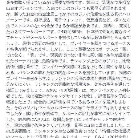
を多数取り揃えているかは重要な指標です。第三は、迅速かつ多様な
出金オプションです。入金はどこのカジノでも素早く処理されます
が、勝ったお金の出金速度こそがそのカジノの信頼性を測る真のバロ
メーターです。銀行振込、電子ウォレット、仮想通貨など、様々な方
法でストレスのない出金ができるか確認が必要です。 第四に、充実し
たカスタマーサポートです。24時間365日、日本語で対応可能なライ
ブチャットやメールサポートを提供しているかは必須条件と言えるで
しょう。最後に第五の特徴として、プレイヤーを惹きつけるボーナス
と特典が挙げられます。しかし、ここで重要なのはボーナスの「額」
ではなく、「質」です。現実的ではない非常に高い賭け条件が設定さ
れたボーナスは逆に危険信号です。ランキング上位のカジノは、比較
的低い賭け条件で、プレイヤーが実際に利益を上げる可能性を感じら
れる、バランスの取れた魅力的なボーナスを提供しています。 実際の
プレイヤー事例から学ぶ：ランキング活用の成功と失敗 理論だけでは
分かりにくい、ランキングの実践的な活用法を、架空の事例を通して
検証してみましょう。Aさん（30代男性）は、オンラインカジノ初心
者でした。彼は複数のランキングサイトを比較し、評価基準を仔細に
確認した上で、総合的に高評価を得ているあるカジノを選択しまし
た。そのカジノはウェルカムボーナスの額こそ最大手ではありません
でしたが、賭け条件が明確で、サポートの評判が非常に良いサイトで
した。結果的にAさんは、疑問点をすぐにライブチャットで解決で
き、規定の賭け条件をクリアした後、見事に出金に成功しました。こ
の成功要因は、ランキングを単なる順位表ではなく「情報の取捨選択
のツール」として活用した点にあります。 一方、Bさん（20代女性）