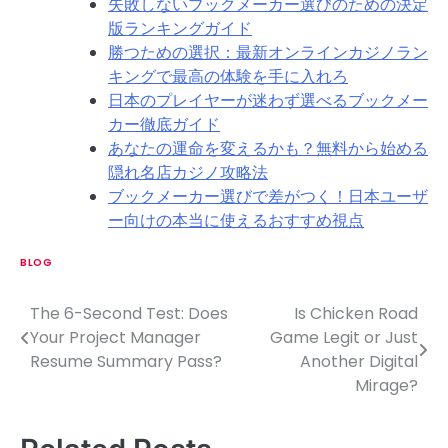
失敗しないブックメーカー選びのための決定
版ランキングガイド
勝つための選択：最新オンラインカジノラン
キングで最高の体験を手に入れろ
日本のプレイヤーが迷わず選べるブックメー
カー徹底ガイド
あなたの運命を変えるかも？無料から始める
隠れ名店カジノ攻略法
ブックメーカー選びで差がつく！日本ユーザ
ー向けの本当に使えるおすすめ視点
BLOG
The 6-Second Test: Does
Is Chicken Road
P
Your Project Manager
Game Legit or Just
o
Resume Summary Pass?
Another Digital
Mirage?
s
t