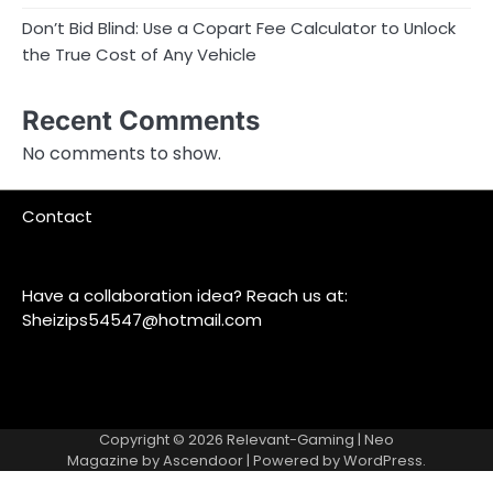
Don’t Bid Blind: Use a Copart Fee Calculator to Unlock
the True Cost of Any Vehicle
Recent Comments
No comments to show.
Contact
Have a collaboration idea? Reach us at:
Sheizips54547@hotmail.com
Copyright © 2026
Relevant-Gaming
| Neo
Magazine by
Ascendoor
| Powered by
WordPress
.