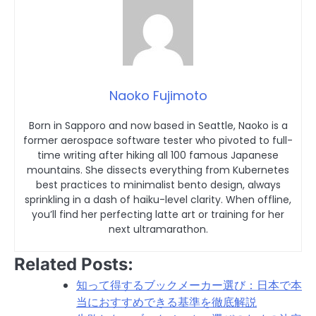
Naoko Fujimoto
Born in Sapporo and now based in Seattle, Naoko is a
former aerospace software tester who pivoted to full-
time writing after hiking all 100 famous Japanese
mountains. She dissects everything from Kubernetes
best practices to minimalist bento design, always
sprinkling in a dash of haiku-level clarity. When offline,
you’ll find her perfecting latte art or training for her
next ultramarathon.
Related Posts:
知って得するブックメーカー選び：日本で本
当におすすめできる基準を徹底解説