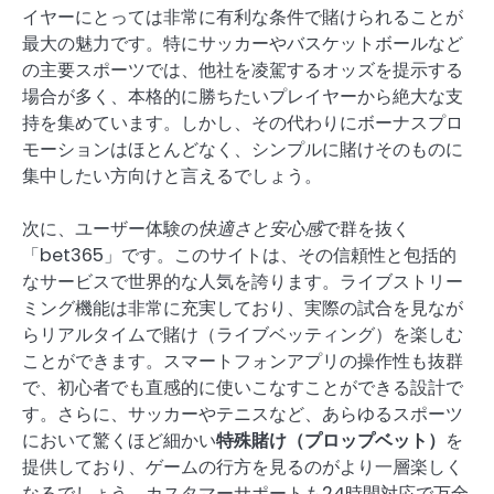
イヤーにとっては非常に有利な条件で賭けられることが
最大の魅力です。特にサッカーやバスケットボールなど
の主要スポーツでは、他社を凌駕するオッズを提示する
場合が多く、本格的に勝ちたいプレイヤーから絶大な支
持を集めています。しかし、その代わりにボーナスプロ
モーションはほとんどなく、シンプルに賭けそのものに
集中したい方向けと言えるでしょう。
次に、ユーザー体験の
快適さと安心感
で群を抜く
「bet365」です。このサイトは、その信頼性と包括的
なサービスで世界的な人気を誇ります。ライブストリー
ミング機能は非常に充実しており、実際の試合を見なが
らリアルタイムで賭け（ライブベッティング）を楽しむ
ことができます。スマートフォンアプリの操作性も抜群
で、初心者でも直感的に使いこなすことができる設計で
す。さらに、サッカーやテニスなど、あらゆるスポーツ
において驚くほど細かい
特殊賭け（プロップベット）
を
提供しており、ゲームの行方を見るのがより一層楽しく
なるでしょう。カスタマーサポートも24時間対応で万全