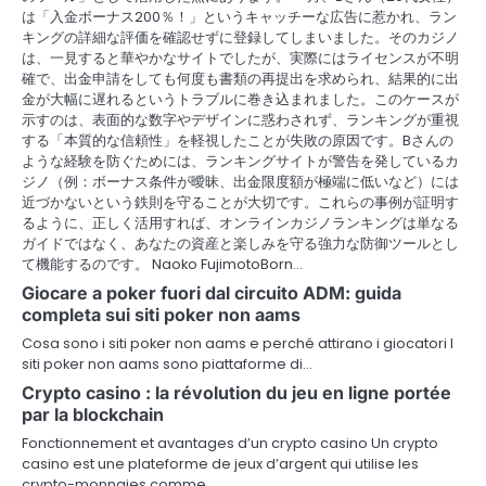
は「入金ボーナス200％！」というキャッチーな広告に惹かれ、ラン
キングの詳細な評価を確認せずに登録してしまいました。そのカジノ
は、一見すると華やかなサイトでしたが、実際にはライセンスが不明
確で、出金申請をしても何度も書類の再提出を求められ、結果的に出
金が大幅に遅れるというトラブルに巻き込まれました。このケースが
示すのは、表面的な数字やデザインに惑わされず、ランキングが重視
する「本質的な信頼性」を軽視したことが失敗の原因です。Bさんの
ような経験を防ぐためには、ランキングサイトが警告を発しているカ
ジノ（例：ボーナス条件が曖昧、出金限度額が極端に低いなど）には
近づかないという鉄則を守ることが大切です。これらの事例が証明す
るように、正しく活用すれば、オンラインカジノランキングは単なる
ガイドではなく、あなたの資産と楽しみを守る強力な防御ツールとし
て機能するのです。 Naoko FujimotoBorn…
Giocare a poker fuori dal circuito ADM: guida
completa sui siti poker non aams
Cosa sono i siti poker non aams e perché attirano i giocatori I
siti poker non aams sono piattaforme di…
Crypto casino : la révolution du jeu en ligne portée
par la blockchain
Fonctionnement et avantages d’un crypto casino Un crypto
casino est une plateforme de jeux d’argent qui utilise les
crypto-monnaies comme…