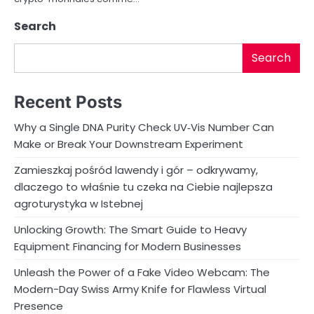
Search
Search
Recent Posts
Why a Single DNA Purity Check UV‑Vis Number Can
Make or Break Your Downstream Experiment
Zamieszkaj pośród lawendy i gór – odkrywamy,
dlaczego to właśnie tu czeka na Ciebie najlepsza
agroturystyka w Istebnej
Unlocking Growth: The Smart Guide to Heavy
Equipment Financing for Modern Businesses
Unleash the Power of a Fake Video Webcam: The
Modern-Day Swiss Army Knife for Flawless Virtual
Presence