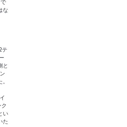
けで
はな
2テ
ー
側と
ン
た。
イ
ンク
とい
いた