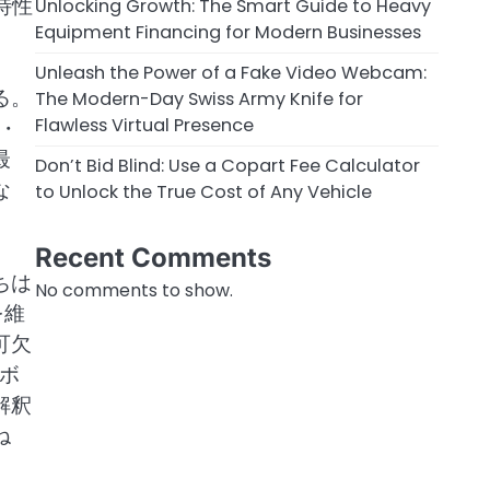
特性
Unlocking Growth: The Smart Guide to Heavy
Equipment Financing for Modern Businesses
Unleash the Power of a Fake Video Webcam:
る。
The Modern-Day Swiss Army Knife for
Flawless Virtual Presence
・
最
Don’t Bid Blind: Use a Copart Fee Calculator
な
to Unlock the True Cost of Any Vehicle
Recent Comments
ちは
No comments to show.
を維
可欠
ボ
解釈
ね