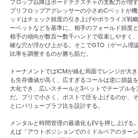
フロップ以降はボードテクスチャの支配力が増す
プリフロップアグレッサーの小さめCベットが
ッドはチェック頻度の引き上げやポラライズ戦略が必
ーベットなどを基準に、相手のフォールド頻度
相手の傾向が数百〜数千ハンドで収束しやすく
確な穴が浮かび上がる。そこでGTO（ゲーム理
比率を調整するのが勝ち筋だ。
トーナメントではICMが絡む局面でレンジが大
も生存価値が高く、広すぎるコールは逆に損益
大化でき、広いスチールと3ベットでテーブルを
だ。プリで小さく、ポストで圧を上げるのか、
とにバリューブラフ比を設計する。
メンタルと時間管理の最適化もEVを押し上げる。
えば「アウトポジションでのミドルペアのター