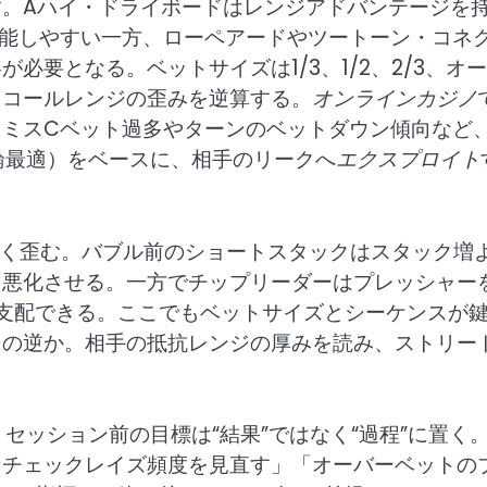
。Aハイ・ドライボードはレンジアドバンテージを
機能しやすい一方、ローペアードやツートーン・コネ
要となる。ベットサイズは1/3、1/2、2/3、オ
とコールレンジの歪みを逆算する。
オンラインカジノ
、ミスCベット過多やターンのベットダウン傾向など
論最適）をベースに、相手のリークへ
エクスプロイト
きく歪む。バブル前のショートスタックはスタック増
を悪化させる。一方でチップリーダーはプレッシャー
支配できる。ここでもベットサイズとシーケンスが
その逆か。相手の抵抗レンジの厚みを読み、ストリー
セッション前の目標は“結果”ではなく“過程”に置く
ンチェックレイズ頻度を見直す」「オーバーベットの