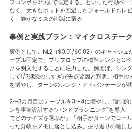
フコンボを3つまで限定する」といった行動ベー
なく、大きなポットを回避したフォールドもレ
く、静かなミスの削減に宿る。
事例と実践プラン：マイクロステー
実例として、NL2（$0.01/$0.02）のキャッ
ーブル固定で、プリフロップの標準レンジとCベッ
クを明文化することに注力した。例えば、シン
して1/3継続のしすぎが失点要因と判明。相手
を増やし、ターンのレンジ・アドバンテージが
2〜3カ月目はテーブルを3〜4に増やし、強制
ンを事前設計する“ハンドプランニング”を導入
でどのサイズを選ぶか」「相手がターンでコー
った分岐をメモに落とし込み、振り返りの軸に