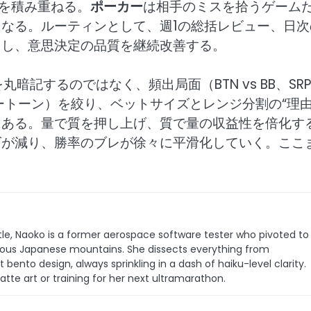
”を積み重ねる。
ポーカー
は相手のミスを拾うゲーム
なる。ルーティンとして、週1の総括レビュー、日次
回し、意思決定の品質を継続改善する。
記するのではなく、頻出局面（BTN vs BB、SRP
ートーン）を絞り、ベットサイズとレンジ分割の“理由
にある。量で質を押し上げ、質で量の収益性を倍化す
ズが減り、勝率のブレが徐々に平滑化していく。ここ
le, Naoko is a former aerospace software tester who pivoted to
 famous Japanese mountains. She dissects everything from
bento design, always sprinkling in a dash of haiku-level clarity.
latte art or training for her next ultramarathon.