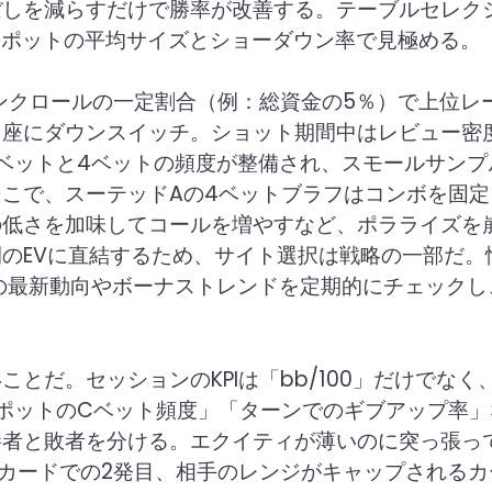
ぼしを減らすだけで勝率が改善する。テーブルセレク
し、ポットの平均サイズとショーダウン率で見極める。
ンクロールの一定割合（例：総資金の5％）で上位レ
即座にダウンスイッチ。ショット期間中はレビュー密
ベットと4ベットの頻度が整備され、スモールサンプ
こで、スーテッドAの4ベットブラフはコンボを固定
の低さを加味してコールを増やすなど、ポラライズを
のEVに直結するため、サイト選択は戦略の一部だ。
の最新動向やボーナストレンドを定期的にチェックし
とだ。セッションのKPIは「bb/100」だけでなく
ポットのCベット頻度」「ターンでのギブアップ率」
勝者と敗者を分ける。エクイティが薄いのに突っ張っ
いカードでの2発目、相手のレンジがキャップされるカ