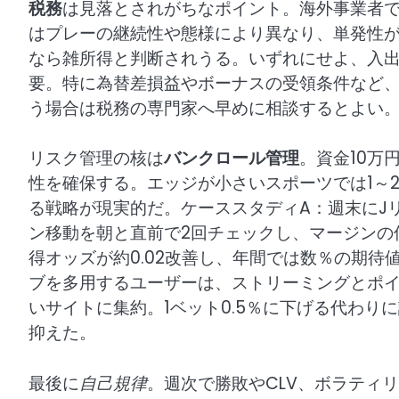
税務
は見落とされがちなポイント。海外事業者
はプレーの継続性や態様により異なり、単発性
なら雑所得と判断されうる。いずれにせよ、入
要。特に為替差損益やボーナスの受領条件など
う場合は税務の専門家へ早めに相談するとよい
リスク管理の核は
バンクロール管理
。資金10万
性を確保する。エッジが小さいスポーツでは1～2
る戦略が現実的だ。ケーススタディA：週末にJ
ン移動を朝と直前で2回チェックし、マージンの
得オッズが約0.02改善し、年間では数％の期待
ブを多用するユーザーは、ストリーミングとポ
いサイトに集約。1ベット0.5％に下げる代わ
抑えた。
最後に
自己規律
。週次で勝敗やCLV、ボラティ