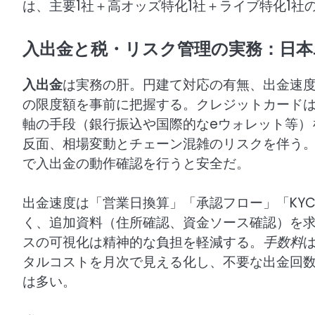
は、主要1社＋高オッズ特化1社＋ライブ特化1社
入出金と税・リスク管理の実務：日本
入出金
は実務の肝。円建て対応の有無、出金速度
の限度額を事前に把握する。クレジットカード
軸の手段（銀行振込や国際的なeウォレット等）
反面、相場変動とチェーン混雑のリスクを伴う
で入出金の動作確認を行うと安全だ。
出金速度は「営業日換算」「承認フロー」「KY
く、追加資料（住所確認、資金ソース確認）を
スの可視化は精神的な負担を軽減する。
手数料
タルコストを月次で見える化し、不要な出金回数
は多い。