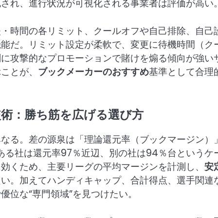
記され、進行状況が可視化される事業者は評価が高い
失・時間の各リミット、クールオフや自己排除、自己
機能だ。リミット設定が柔軟で、変更に待機時間（ク
剰に攻撃的なプロモーションで賭けを煽る傾向が強い
ぶことが、
ブックメーカーのおすすめ
基準として合理
較術：勝ち筋を広げる選び方
異なる。差の源泉は「理論還元率（ブックマージン）
、ある社は還元率97％近辺、別の社は94％台というケ
に効くため、主要リーグの平均マージンを計測し、
安
良い。加えてハンディキャップ、合計得点、選手関連
優位な“専門領域”を見つけたい。