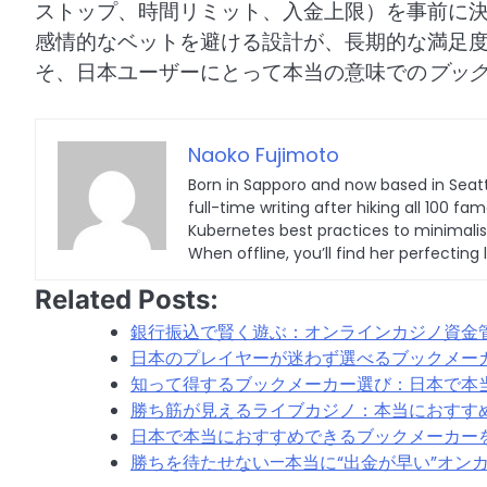
ストップ、時間リミット、入金上限）を事前に
感情的なベットを避ける設計が、長期的な満足
そ、日本ユーザーにとって本当の意味での
ブッ
Naoko Fujimoto
Born in Sapporo and now based in Seatt
full-time writing after hiking all 100
Kubernetes best practices to minimalist 
When offline, you’ll find her perfecting 
Related Posts:
銀行振込で賢く遊ぶ：オンラインカジノ資金
日本のプレイヤーが迷わず選べるブックメー
知って得するブックメーカー選び：日本で本
勝ち筋が見えるライブカジノ：本当におすす
日本で本当におすすめできるブックメーカー
勝ちを待たせない—本当に“出金が早い”オン