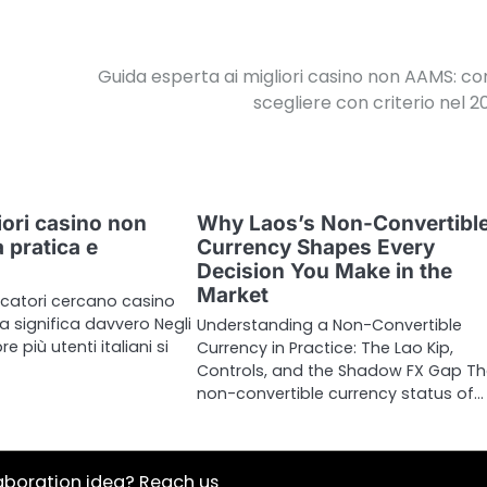
Guida esperta ai migliori casino non AAMS: c
scegliere con criterio nel 2
iori casino non
Why Laos’s Non-Convertibl
 pratica e
Currency Shapes Every
Decision You Make in the
Market
ocatori cercano casino
 significa davvero Negli
Understanding a Non-Convertible
e più utenti italiani si
Currency in Practice: The Lao Kip,
Controls, and the Shadow FX Gap T
non-convertible currency status of…
aboration idea? Reach us