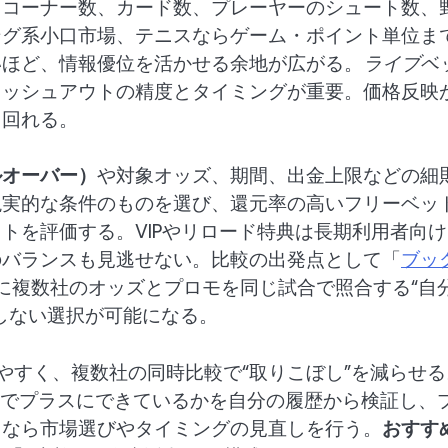
らコーナー数、カード数、プレーヤーのシュート数、
ング系小口市場、テニスならゲーム・ポイント単位ま
いほど、情報優位を活かせる余地が広がる。
ライブベ
ャッシュアウトの精度とタイミングが重要。価格反映
ち回れる。
ルオーバー）
や対象オッズ、期間、出金上限などの細
現実的な条件のものを選び、還元率の高いフリーベッ
トを評価する。VIPやリロード特典は長期利用者向け
のバランスも見逃せない。比較の出発点として「
ブッ
に複数社のオッズとプロモを同じ試合で照合する“自
しない選択が可能になる。
やすく、複数社の同時比較で“取りこぼし”を減らせる
期でプラスにできているかを自分の履歴から検証し、
スなら市場選びやタイミングの見直しを行う。
おすす