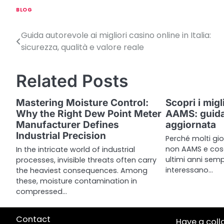
BLOG
Guida autorevole ai migliori casino online in Italia:
P
sicurezza, qualità e valore reale
o
s
Related Posts
t
Mastering Moisture Control:
Scopri i migl
n
Why the Right Dew Point Meter
AAMS: guida
Manufacturer Defines
aggiornata
a
Industrial Precision
Perché molti gi
v
non AAMS e cosa
In the intricate world of industrial
ultimi anni sempr
processes, invisible threats often carry
i
interessano…
the heaviest consequences. Among
g
these, moisture contamination in
compressed…
a
t
Contact
Have a coll