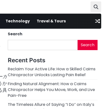
Technology
Travel & Tours
Search
Search
Recent Posts
Reclaim Your Active Life: How a Skilled Cairns
Chiropractor Unlocks Lasting Pain Relief
ーカ
うか
Finding Natural Alignment: How a Cairns
る具
Chiropractor Helps You Move, Work, and Live
Pain-Free
The Timeless Allure of Saying “I Do” on Italy’s