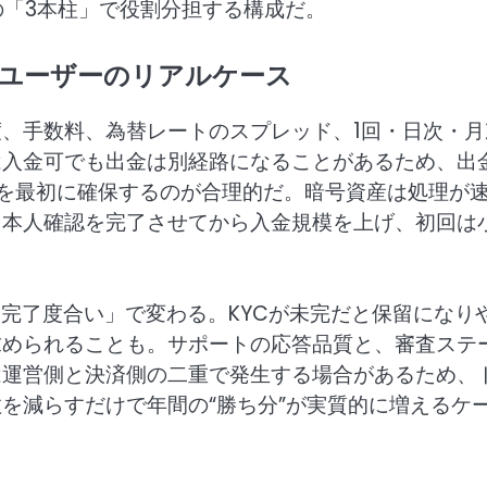
の「3本柱」で役割分担する構成だ。
ユーザーのリアルケース
、手数料、為替レートのスプレッド、1回・日次・月
は入金可でも出金は別経路になることがあるため、出
を最初に確保するのが合理的だ。暗号資産は処理が
。本人確認を完了させてから入金規模を上げ、初回は
C完了度合い」で変わる。KYCが未完だと保留になり
求められることも。サポートの応答品質と、審査ステ
は運営側と決済側の二重で発生する場合があるため、
を減らすだけで年間の“勝ち分”が実質的に増えるケ