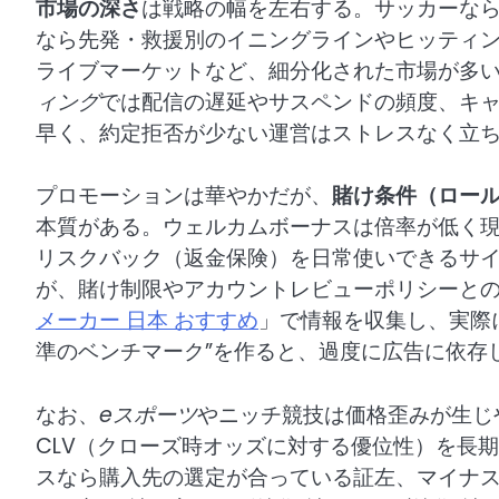
市場の深さ
は戦略の幅を左右する。サッカーな
なら先発・救援別のイニングラインやヒッティ
ライブマーケットなど、細分化された市場が多
ィング
では配信の遅延やサスペンドの頻度、キ
早く、約定拒否が少ない運営はストレスなく立
プロモーションは華やかだが、
賭け条件（ロー
本質がある。ウェルカムボーナスは倍率が低く
リスクバック（返金保険）を日常使いできるサイ
が、賭け制限やアカウントレビューポリシーと
メーカー 日本 おすすめ
」で情報を収集し、実際
準のベンチマーク”を作ると、過度に広告に依存
なお、
eスポーツ
やニッチ競技は価格歪みが生じ
CLV（クローズ時オッズに対する優位性）を長
スなら購入先の選定が合っている証左、マイナ