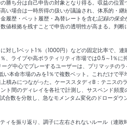
での勝ち分は自己申告の対象となり得る。収益の位置
が高い場合は一時所得の扱いが議論され、体系的・継
出金履歴・ベット履歴・為替レートを含む
記録の保全
、数値根拠を残すことで申告の透明性が高まる。判断
。
円に対し1ベット1％（1000円）などの固定比率で、連
％、ライブや高ボラティリティ市場では0.5～1％に
リーグ中心でプレーするユーザーは、プリマッチのラ
低い本命市場のみを1％で複数ベット。これだけで平
値上積みにつながった。ケーススタディB：テニスの
イント間のディレイを各社で計測し、サスペンド頻度
りに試合数を分散し、急なモメンタム変化のドローダウ
リティを振り返り、調子に左右されないルール（連敗