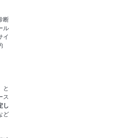
。
診断
ール
サイ
的
」と
ース
定し
など