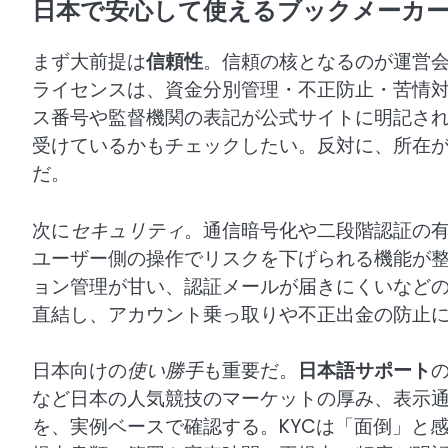
日本で安心して使えるブックメーカ
まず大前提は
信頼性
。信頼の核となるのが運営
ライセンスは、資金分別管理・不正防止・苦情
ス番号や監督機関の表記が公式サイトに明記され
受けているかもチェックしたい。反対に、所在
だ。
次に
セキュリティ
。通信暗号化や二段階認証の
ユーザー側の操作でリスクを下げられる機能が
ョン管理が甘い、認証メールが届きにくいなど
直結し、アカウント乗っ取りや不正出金の防止
日本向けの
使い勝手
も重要だ。
日本語サポート
など日本の人気競技のマーケットの厚み、表示
を、実例ベースで確認する。KYCは「面倒」と