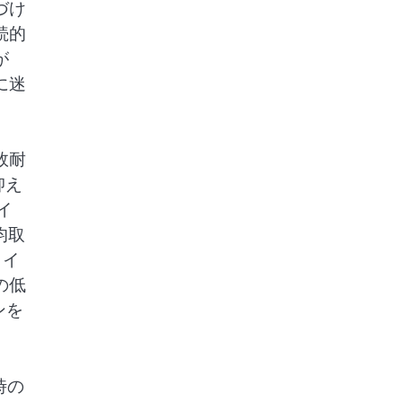
づけ
続的
が
に迷
敗耐
抑え
イ
均取
ライ
の低
ンを
時の