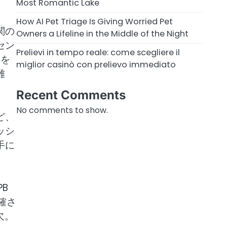
Most Romantic Lake
How AI Pet Triage Is Giving Worried Pet
関の
Owners a Lifeline in the Middle of the Night
セン
Prelievi in tempo reale: come scegliere il
）を
miglior casinò con prelievo immediato
難
Recent Comments
No comments to show.
ど、
ッシ
手に
B
確さ
欠。