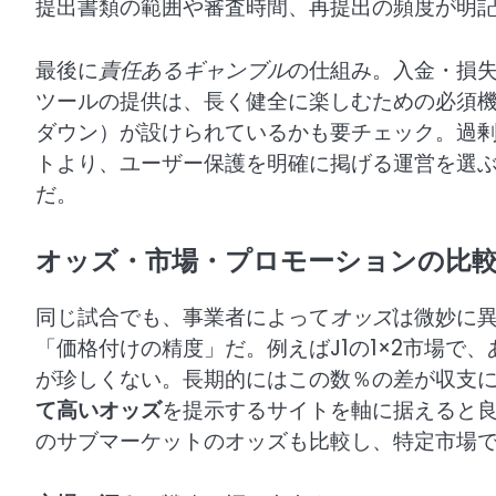
提出書類の範囲や審査時間、再提出の頻度が明
最後に
責任あるギャンブル
の仕組み。入金・損
ツールの提供は、長く健全に楽しむための必須
ダウン）が設けられているかも要チェック。過
トより、ユーザー保護を明確に掲げる運営を選
だ。
オッズ・市場・プロモーションの比
同じ試合でも、事業者によって
オッズ
は微妙に
「価格付けの精度」だ。例えばJ1の1×2市場で
が珍しくない。長期的にはこの数％の差が収支
て高いオッズ
を提示するサイトを軸に据えると
のサブマーケットのオッズも比較し、特定市場で