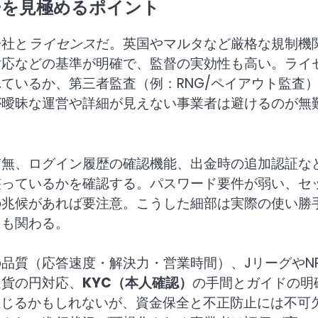
ーを見極めるポイント
会社と
ライセンス
だ。英国やマルタなど厳格な規制機
対応などの基準が明確で、監督の実効性も高い。ライ
ているか、第三者監査（例：RNG/ペイアウト監査
が曖昧な運営や詳細が見えない事業者は避けるのが無
有無、ログイン履歴の確認機能、出金時の追加認証な
整っているかを確認する。パスワード要件が弱い、セ
の兆候があれば要注意。こうした細部は実際の使い勝
にも関わる。
の品質（応答速度・解決力・営業時間）、JリーグやNP
通貨の円対応、
KYC（本人確認）
の手間とガイドの明
感じるかもしれないが、資金保全と不正防止には不可