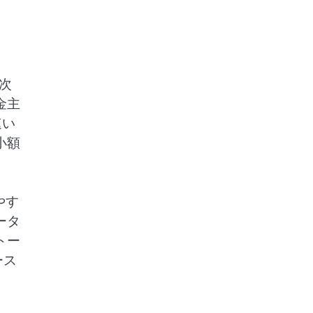
次
金主
速い
小額
やす
ータ
トー
ース