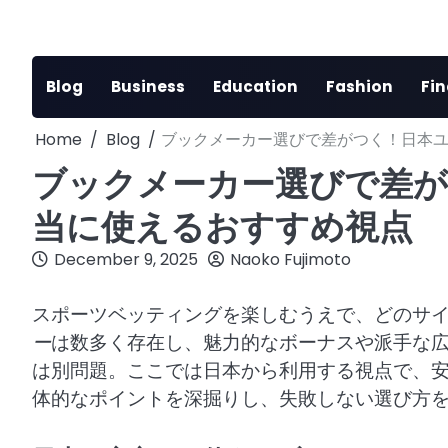
Skip
to
content
Blog
Business
Education
Fashion
Fi
Home
Blog
ブックメーカー選びで差がつく！日本
ブックメーカー選びで差が
当に使えるおすすめ視点
December 9, 2025
Naoko Fujimoto
スポーツベッティングを楽しむうえで、どのサ
ー
は数多く存在し、魅力的なボーナスや派手な
は別問題。ここでは日本から利用する視点で、
体的なポイントを深掘りし、失敗しない選び方