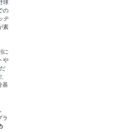
野球
での
ッテ
が素
則に
トや
だ
ク
分基
。
プラ
め