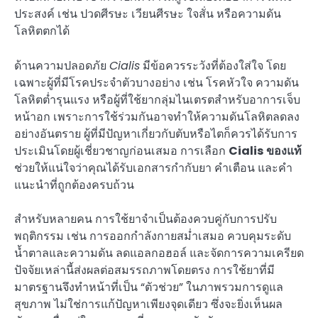
ประสงค์ เช่น ปวดศีรษะ เวียนศีรษะ ใจสั่น หรือความดัน
โลหิตตกได้
ด้านความปลอดภัย
Cialis
มีข้อควรระวังที่ต้องใส่ใจ โดย
เฉพาะผู้ที่มีโรคประจำตัวบางอย่าง เช่น โรคหัวใจ ความดัน
โลหิตต่ำรุนแรง หรือผู้ที่ใช้ยากลุ่มไนเตรตสำหรับอาการเจ็บ
หน้าอก เพราะการใช้ร่วมกันอาจทำให้ความดันโลหิตลดลง
อย่างอันตราย ผู้ที่มีปัญหาเกี่ยวกับตับหรือไตก็ควรได้รับการ
ประเมินโดยผู้เชี่ยวชาญก่อนเสมอ การเลือก
Cialis ของแท้
ช่วยให้แน่ใจว่าคุณได้รับเอกสารกำกับยา คำเตือน และคำ
แนะนำที่ถูกต้องครบถ้วน
สำหรับหลายคน การใช้ยาจำเป็นต้องควบคู่กับการปรับ
พฤติกรรม เช่น การออกกำลังกายสม่ำเสมอ ควบคุมระดับ
น้ำตาลและความดัน ลดแอลกอฮอล์ และจัดการความเครียด
ปัจจัยเหล่านี้ส่งผลต่อสมรรถภาพโดยตรง การใช้ยาที่มี
มาตรฐานจึงทำหน้าที่เป็น “ตัวช่วย” ในภาพรวมการดูแล
สุขภาพ ไม่ใช่การแก้ปัญหาเพียงจุดเดียว ซึ่งจะยิ่งเห็นผล