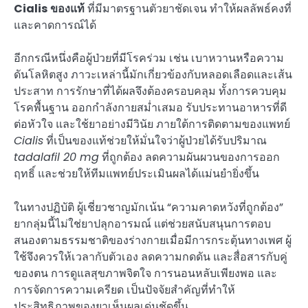
Cialis ของแท้
ที่มีมาตรฐานตัวยาชัดเจน ทำให้ผลลัพธ์คงที่
และคาดการณ์ได้
อีกกรณีหนึ่งคือผู้ป่วยที่มีโรคร่วม เช่น เบาหวานหรือความ
ดันโลหิตสูง ภาวะเหล่านี้มักเกี่ยวข้องกับหลอดเลือดและเส้น
ประสาท การรักษาที่ได้ผลจึงต้องครอบคลุม ทั้งการควบคุม
โรคพื้นฐาน ออกกำลังกายสม่ำเสมอ รับประทานอาหารที่ดี
ต่อหัวใจ และใช้ยาอย่างมีวินัย ภายใต้การติดตามของแพทย์
Cialis
ที่เป็นของแท้ช่วยให้มั่นใจว่าผู้ป่วยได้รับปริมาณ
tadalafil 20 mg
ที่ถูกต้อง ลดความผันผวนของการออก
ฤทธิ์ และช่วยให้ทีมแพทย์ประเมินผลได้แม่นยำยิ่งขึ้น
ในทางปฏิบัติ ผู้เชี่ยวชาญมักเน้น “ความคาดหวังที่ถูกต้อง”
ยากลุ่มนี้ไม่ใช่ยาปลุกอารมณ์ แต่ช่วยสนับสนุนการตอบ
สนองตามธรรมชาติของร่างกายเมื่อมีการกระตุ้นทางเพศ ผู้
ใช้จึงควรให้เวลากับตัวเอง ลดความกดดัน และสื่อสารกับคู่
ของตน การดูแลสุขภาพจิตใจ การนอนหลับเพียงพอ และ
การจัดการความเครียด เป็นปัจจัยสำคัญที่ทำให้
ประสิทธิภาพของยาเห็นผลเด่นชัดขึ้น