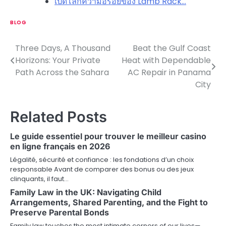
เปิดโลกความอร่อยของ Lamb Rack…
BLOG
Three Days, A Thousand
Beat the Gulf Coast
P
Horizons: Your Private
Heat with Dependable
o
Path Across the Sahara
AC Repair in Panama
City
s
t
Related Posts
n
Le guide essentiel pour trouver le meilleur casino
a
en ligne français en 2026
v
Légalité, sécurité et confiance : les fondations d’un choix
responsable Avant de comparer des bonus ou des jeux
i
clinquants, il faut…
Family Law in the UK: Navigating Child
g
Arrangements, Shared Parenting, and the Fight to
a
Preserve Parental Bonds
Family law touches the most intimate corners of our lives—