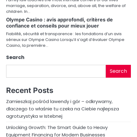
t
marriage, separation, divorce, and, above all, the welfare of
children. In…
i
Olympe Casino : avis approfondi, critères de
o
confiance et conseils pour mieux jouer
Fiabilité, sécurité et transparence : les fondations d’un avis
n
sérieux sur Olympe Casino Lorsqu’il s’agit d’évaluer Olympe
Casino, la première…
Search
Search
Recent Posts
Zamieszkaj pośród lawendy i gór – odkrywamy,
dlaczego to właśnie tu czeka na Ciebie najlepsza
agroturystyka w Istebnej
Unlocking Growth: The Smart Guide to Heavy
Equipment Financing for Modern Businesses