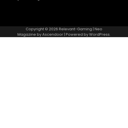
Copyright © 2026
Relevant-Gaming
| Neo
Magazine by
Ascendoor
| Powered by
WordPress
.