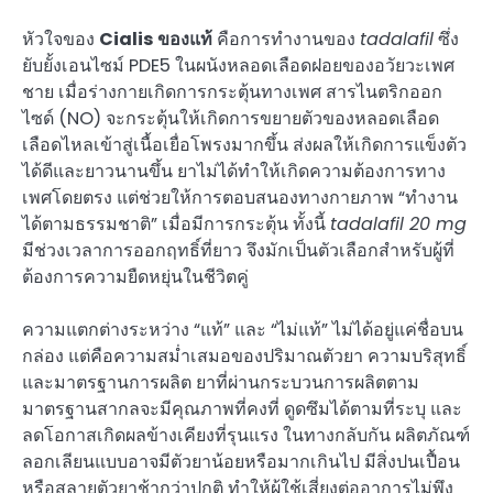
หัวใจของ
Cialis ของแท้
คือการทำงานของ
tadalafil
ซึ่ง
ยับยั้งเอนไซม์ PDE5 ในผนังหลอดเลือดฝอยของอวัยวะเพศ
ชาย เมื่อร่างกายเกิดการกระตุ้นทางเพศ สารไนตริกออก
ไซด์ (NO) จะกระตุ้นให้เกิดการขยายตัวของหลอดเลือด
เลือดไหลเข้าสู่เนื้อเยื่อโพรงมากขึ้น ส่งผลให้เกิดการแข็งตัว
ได้ดีและยาวนานขึ้น ยาไม่ได้ทำให้เกิดความต้องการทาง
เพศโดยตรง แต่ช่วยให้การตอบสนองทางกายภาพ “ทำงาน
ได้ตามธรรมชาติ” เมื่อมีการกระตุ้น ทั้งนี้
tadalafil 20 mg
มีช่วงเวลาการออกฤทธิ์ที่ยาว จึงมักเป็นตัวเลือกสำหรับผู้ที่
ต้องการความยืดหยุ่นในชีวิตคู่
ความแตกต่างระหว่าง “แท้” และ “ไม่แท้” ไม่ได้อยู่แค่ชื่อบน
กล่อง แต่คือความสม่ำเสมอของปริมาณตัวยา ความบริสุทธิ์
และมาตรฐานการผลิต ยาที่ผ่านกระบวนการผลิตตาม
มาตรฐานสากลจะมีคุณภาพที่คงที่ ดูดซึมได้ตามที่ระบุ และ
ลดโอกาสเกิดผลข้างเคียงที่รุนแรง ในทางกลับกัน ผลิตภัณฑ์
ลอกเลียนแบบอาจมีตัวยาน้อยหรือมากเกินไป มีสิ่งปนเปื้อน
หรือสลายตัวยาช้ากว่าปกติ ทำให้ผู้ใช้เสี่ยงต่ออาการไม่พึง