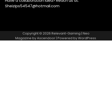
Have a collaboration idea? Reach us at:
Sheizips54547@hotmail.com
Copyright © 2026
Relevant-Gaming
| Neo
Magazine by
Ascendoor
| Powered by
WordPress
.