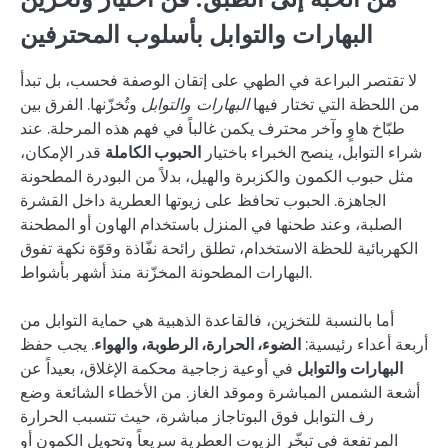
البهارات والتوابل بأسلوب المحترفين
لا تقتصر البراعة في الطهي على إتقان الوصفة فحسب، بل تبدأ
من اللحظة التي تختار فيها
البهارات والتوابل
وتُخزّنها. الفرق بين
طبّاخ هاوٍ وآخر محترف يكمن غالباً في فهم هذه المرحلة. عند
شراء التوابل، ينصح الخبراء باختيار
الحبوب الكاملة
قدر الإمكان،
مثل حبوب الكمون والكزبرة والهيل، بدلاً من البودرة المطحونة
الجاهزة. الحبوب تحافظ على زيوتها العطرية داخل القشرة
الصلبة، وعند طحنها في المنزل باستخدام الهاون أو المطحنة
الكهربائية للحظة الاستخدام، تطلق رائحة نفّاذة وقوّة نكهة تفوق
البهارات المطحونة المخزّنة منذ أشهر بأشواط.
أما بالنسبة للتخزين، فالقاعدة الذهبية هي حماية التوابل من
أربعة أعداء رئيسية:
الضوء، الحرارة، الرطوبة، والهواء
. يجب حفظ
البهارات والتوابل
في أوعية زجاجية محكمة الإغلاق، بعيداً عن
أشعة الشمس المباشرة وموقد الغاز. من الأخطاء الشائعة وضع
رف التوابل فوق البوتاجاز مباشرة، حيث تتسبب الحرارة
المرتفعة في تبخّر الزيوت العطرية سريعاً وتحويل الكمون أو