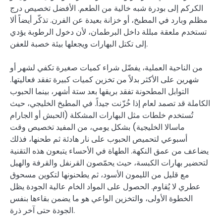
الكركم إلى بودرة شبه خالية من الطعم. الأفضل تخصيص درج
مظلم وبارد في المطبخ، أو خزانة بعيدة عن الفرن. تذكّر أيضاً ألا
تستخدم ملعقة مبللة داخل البرطمان، لأن دخول الرطوبة يؤدي
إلى تكتل البهارات ويجعلها بيئة خصبة للعفن.
من الناحية العملية، يفضّل شراء كميات صغيرة تكفي لشهر أو
شهرين على الأكثر بدلاً من تخزين كميات كبيرة تفقد فعاليتها.
التوابل المطحونة تفقد بريقها بعد ستة أشهر، بينما الحبوب
الكاملة قد تصمد لعام إذا خُزّنت جيداً. في المطبخ الخليجي، حيث
تُستخدم خلطات مثل البهارات المشكلة (الحبش أو الجارام
ماسالا الخليجية) بشكل يومي، من المفيد تخصيص وقت
أسبوعي لتحميص الحبوب على نار هادئة ثم طحنها، فذلك
يضاعف من عمق النكهة. الطهاة في الأحساء يتبعون هذه التقنية
لتحضير بهارات الكبسة، حيث يحمّصون القرنفل والقرفة والهيل
مع قليل من الليمون الأسود، ثم يطحنونها لتكوين مسحوق
عطري لا يُقاوم. الحصول على المواد الخام عالية الجودة يظل
الخطوة الأولى، والتخزين الواعي هو ما يضمن بقاءها بنفس
الجودة حتى آخر ذرة.