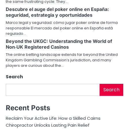
the same frustrating cycle. They…
g
Descubre el auge del poker online en España:
a
seguridad, estrategia y oportunidades
Marco legal y seguridad: cómo jugar poker online de forma
t
responsable El mercado del poker online en España está
regulado…
i
Beyond the UKGC: Understanding the World of
o
Non‑UK Registered Casinos
The online betting landscape extends far beyond the United
n
Kingdom Gambling Commission’s jurisdiction, and many
players are curious about the…
Search
Search
Recent Posts
Reclaim Your Active Life: How a Skilled Cairns
Chiropractor Unlocks Lasting Pain Relief