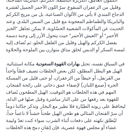
الكمون الغامق، الكزبرة الناشفة، الكركم، البابريكا المدخّنة،
وقليل من الزعفران المنقوع. سرّ اللون الأحمر الجميل لقشرة
الدجاج المندي لا يأتي من الألوان الصناعية، بل من مزيج الكركم
والبابريكا والطماطم المعجونة مع قليل من السمن البلدي. وعند
الحديث عن المأكولات الشعبية الحسّاوية، لا يمكن تجاهل “الخبز
الأحمر” أو “العيش الأحمر” حيث يتحول الأرز إلى وجبة دسمة
بفضل الكركم والهيل وقليل من الفلفل الحلو، ثم تُضاف إليه
لمسة السكر أو الدبس لخلق مذاق متوازن بين الملوحة والحلاوة.
في السياق نفسه، تحتل
بهارات القهوة السعودية
مكانة استثنائية.
الهيل هو البطل المطلق، لكن بعض الخلطات تضيف فصّاً واحداً
من القرنفل، أو خيطاً من الزعفران، أو حتى قليل من المسكة
الحرة (صمغ اللبان) لإضفاء عمق دخاني على رائحة الفنجان.
المهم في هذه الخلطات هو التوقيت: الهيل المطحون يُضاف
للقهوة بعد رفعها من على النار مباشرة وقبل صبّها في الدلة،
ليحافظ على زيوته الطيّارة فلا تطير مع البخار. وتذكر جدّاتنا دوماً
أن سرّ الفنجان المثالي هو طحن الهيل طحناً خشناً لا ناعماً جداً،
ليُطلق نكهته على دفعات أثناء الشرب. سواء كنت تعدّ وليمة
عشاء أو مجلس قهوة عصرية، فإن إتقان دمج هذه الخلطات