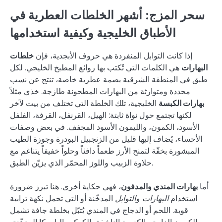
سحر المزج: أشهر الخلطات العطرية في
الأطباق الخليجية وكيفية استخدامها
إذا كانت التوابل المنفردة هي حروف الأبجدية، فإن
خلطات
البهارات
هي الكلمات التي تُكتب بها روائع المطبخ الخليجي. لكل
طبق في المنطقة الشرقية بصمة عطرية خاصة، تنتج عن نسب
محددة ومتوارثة من البهارات المطحونة طازجة. خذي مثلاً
بهارات الكبسة
الخليجية، تلك الخلطة التي تختلف من بيت لآخر
لكنها تجتمع حول نواة ثابتة: الهيل، القرنفل، القرفة، الفلفل
الأسود، الكمون، والليمون الأسود المجفف. في بعض وصفات
الأحساء، يُضاف إليها قليل من الزنجبيل البودرة وجوزة الطيب
المبشورة بخفّة لتمنح الأرز طعماً دافئاً وحلواً خفيفاً يتناغم مع
حلاوة الزبيب واللوز المحمّر الذي يزيّن الطبق.
أما
بهارات المندي والمدفون
، فهي حكاية أخرى. هنا تبرز ضرورة
استخدام
البهارات والتوابل
المدخّنة أو التي تحمل نكهة ترابية
قوية. اللحم أو الدجاج في المندي يُتبّل بخلطة جافة تشمل