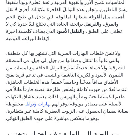
المناسبات لتمنح الأرز والقهوة العربية رائحة عطرة ولوناً شفيفاً
يسرّ الناظرين. وتجاور هذه التوابلَ الفاخرةَ مكوّناتٌ أخرى لا تقل
أهمية، مثل
القرفة
بعيدانها الملفوفة التي تدخل في طبخ اللحم
والمرق، و
القرنفل
برائحته الحادة التي تحتاج ليدّ حذرة كي لا
تطغى على الطبق، و
الفلفل الأسود
الذي يضاف كلمسة أخيرة
لإيقاظ البراعم الذوقية.
ولا ننسَ خلطات البهارات السرية التي تشتهر بها كل منطقة،
والتي غالباً ما تنتقل وصفاتها من جيل إلى جيل. في المنطقة
الشرقية والأحساء تحديداً، تمتزج التوابل الجافة مع لمسات من
الليمون الأسود والكزبرة الناشفة والشبت في تناغم فريد يمنح
الأطباق مذاقاً مدخّناً وحامضاً خفيفاً. هذه الخلطات الجاهزة،
عندما تُعدّ من حبوب كاملة وتُطحن طازجة، تصنع فارقاً هائلاً في
طعم الكبسة الحسّاوية أو الهريس. لذلك، يعتمد عشاق النكهات
الأصيلة على مصادر موثوقة توفر لهم
بهارات وتوابل
محفوظة
بعناية لضمان الحصول على الزيوت العطرية كاملة غير متطايرة،
وهو ما ينعكس مباشرة على جودة الطبق النهائي.
من الحبة إلى الطبق: فن اختيار وتخزين