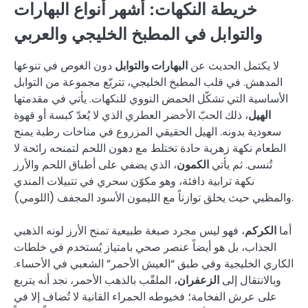
خريطة النكهات: أشهر أنواع البهارات
والتوابل في المطبخ الخليجي والعربي
لا يكتمل الحديث عن
البهارات والتوابل
دون الغوص في تنوعها
المدهش. في قلب المطبخ الخليجي، تتربّع مجموعة من التوابل
الأساسية التي تشكّل الحمض النووي للنكهات. يأتي في مقدمتها
الهيل
، ذلك الحبّ الأخضر العطري الذي لا يُعدّ كبسة أو قهوة
سعودية بدونه. الهيل الحقيقي المزروع في مناخات رطبة يمنح
الطعام نكهة زهرية حادة تختلط مع دهون اللحم لتمنحه رائحة لا
تُنسى. ثم يأتي
الكمون
، الذي يضفي على أطباق اللحم والأرز
نكهة ترابية دافئة، وهو مكوّن سحري في تتبيلات المندي
والمظبي حيث يخلق توازناً مع الليمون الأسود المجفف (اللومي).
أما
الكركم
، فهو ليس مجرد صبغة طبيعية تمنح الأرز لونه الذهبي
الجذاب، بل هو أيضاً عنصر صحي بامتياز يُستخدم في خلطات
الكاري الخليجية وفي طبق “العيش الأحمر” الشعبي في الأحساء.
وبالانتقال إلى
الزعفران
، الملقّب بالذهب الأحمر، نجد أنه يتربع
على عرش الفخامة؛ فخيوطه الحمراء القانية لا تُضاف إلا في