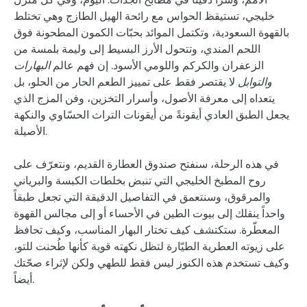
خليجي، تستيقظ الحواس مع رائحة الهيل الطازج وهي تختلط
بالقهوة السعودية، وتكتمل الموائد بحبّات الكمون المطحونة فوق
اللحم المندي، وتتحول الأرز البسيط إلى وليمة بلمسة من
الزعفران والكركم واللومي الأسود. إن فهم عالم
البهارات
والتوابل
لا يقتصر فقط على تمييز الطعم الحار من الحلو، بل
يتعداه إلى معرفة الأصول، وأسرار التخزين، وفن المزج الذي
يجعل الطبق العادي أيقونةً من أيقونات التراث الحسّاوي والنكهة
الأصيلة.
في هذه الرحلة، سنفتح صندوق العطارة القديم، ونتعرّف على
روح المطبخ الخليجي التي تنبض بخلطات الكبسة والبرياني
والمرقوق، وسنتعمق في التفاصيل الدقيقة التي تجعل طبقاً
واحداً ينقلك إلى بيوت الطين في الأحساء أو إلى مجالس القهوة
المعطّرة. ستكتشف كيف تختار البهار المناسب، وكيف تحافظ
على زيوته العطرية الطيّارة لتظل نكهته قوية كأنها طُحنت للتو،
وكيف تستخدم هذه الكنوز ليس فقط للطهي ولكن لإثراء صحّتك
أيضاً.