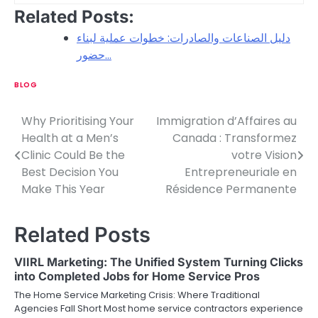
Related Posts:
دليل الصناعات والصادرات: خطوات عملية لبناء
حضور…
BLOG
Why Prioritising Your
Immigration d’Affaires au
P
Health at a Men’s
Canada : Transformez
o
Clinic Could Be the
votre Vision
Best Decision You
Entrepreneuriale en
s
Make This Year
Résidence Permanente
t
n
Related Posts
a
VIIRL Marketing: The Unified System Turning Clicks
v
into Completed Jobs for Home Service Pros
The Home Service Marketing Crisis: Where Traditional
i
Agencies Fall Short Most home service contractors experience