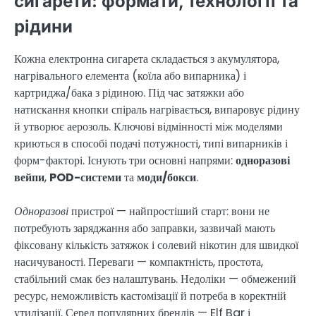
сигарети: формати, технології та
рідини
Кожна електронна сигарета складається з акумулятора,
нагрівального елемента (коїла або випарника) і
картриджа/бака з рідиною. Під час затяжки або
натискання кнопки спіраль нагрівається, випаровує рідину
й утворює аерозоль. Ключові відмінності між моделями
криються в способі подачі потужності, типі випарників і
форм-факторі. Існують три основні напрями:
одноразові
вейпи
,
POD-системи
та
моди/бокси
.
Одноразові
пристрої — найпростіший старт: вони не
потребують заряджання або заправки, зазвичай мають
фіксовану кількість затяжок і солевий нікотин для швидкої
насичуваності. Переваги — компактність, простота,
стабільний смак без налаштувань. Недоліки — обмежений
ресурс, неможливість кастомізації й потреба в коректній
утилізації. Серед популярних брендів — Elf Bar і