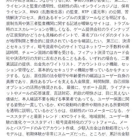
外の手続き遅延につながりうるため、事前の理解が必要だ。 第二に、
ライセンスと監査の透明性。信頼性の高いオンラインカジノは、保有
ライセンス、RNG（乱数発生器）の監査、RTP（還元率）の公開、苦
情解決プロセス、責任あるギャンブルの支援ツールなどを明記する。
規制当局や第三者監査機関に関する記述が曖昧なサイトは、トラブル
時のエスカレーションが難しくなる。ゲーム提供会社のラインナップ
が正規契約かどうかも見極めポイントで、著名プロバイダのタイトル
が地理制限と整合的に提供されているかを確認したい。 第三に、決済
とセキュリティ。暗号資産中心のサイトではネットワーク手数料や承
認時間、チェーン混雑の影響を受ける。フィアット決済ではカード会
社や決済代行の方針に左右されることもある。いずれの場合も、二要
素認証の提供、出金先ホワイトリスト、アカウントロック機能、セッ
ション管理など、基本的なセキュリティ機能が整っているかをチェッ
クする。なお、居住国の法令順守や年齢要件の確認はユーザー自身の
責務であり、責任あるプレイを支える入金限度、時間制限、自己排除
オプションの活用が推奨される。 最後に、サポート品質。ライブチャ
ットやメールの応答速度、言語対応、約款の明快さは、目に見えない
価値だ。本人確認不要を掲げる事業者であっても、ユーザー保護に関
する姿勢が一貫しているか、KYC発動時の要件や期待される所要時間
を透明に説明しているかどうかは、信頼性のバロメーターになる。 ケ
ーススタディと最新トレンド：KYCライト化、地域規制、ユーザー体
験の進化 ケーススタディ1：暗号資産特化のプラットフォーム。メー
ルとパスワードのみでアカウント作成、少額入出金は自動処理という
モデルは、初期体験が非常にスムーズだった。ところが、累計出金額