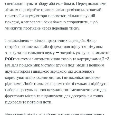
спеціальні пункти збору або еко-бокси. Перед польотами
літаком перевіряйте правила авіаперевізника: зазвичай
пристрої й акумулятори перевозять тільки в ручній
поклажі, а заправлені баки бажано спорожнити, щоб
уникнути протікань через перепади тиску.
І насамкінець — кілька практичних сценаріїв. Якщо
потрібен «кишеньковий» формат для офісу з мінімумом
запаху та тактильного шуму — зверніть увагу на компактні
POD
-системи з автоматичною тягою та картриджами 2–3
мл. Для поїздок між містами зручні под-моди з великим
акумулятором і швидкою зарядкою, які дозволяють
користуватися як солевими, так і низьконікотиновими
рідинами. Любителям експериментів зі смаками підійдуть
набори з регульованою потужністю: зменшуючи вати для
фруктових міксів та підвищуючи для десертів, ви тонко
підкреслите потрібні ноти.
Виважений підхід до вибору, дотримання елементарних