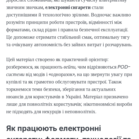
звичним звичкам,
електронні сигарети
стали
доступнішими й технологічно зрілими. Водночас важливо
розуміти принципи роботи пристроїв, відмінності між
форматами, склад рідин і правила безпечної експлуатації.
Це допоможе отримати стабільний смак, оптимальну тягу
та очікувану автономність без зайвих витрат і розчарувань.
Цей матеріал створено як практичний орієнтир:
розберемося, як працюють
вейпи
, чим відрізняються
POD-
системи
від модів і «одноразок», на що звернути увагу при
купівлі та як грамотно обслуговувати пристрої. Також
торкнемося теми безпеки, зберігання та актуальних
нюансів для користувачів в Україні. Матеріал призначено
лише для повнолітніх користувачів; нікотиновмісні вироби
не підходять для некурців і неповнолітніх.
Як працюють електронні