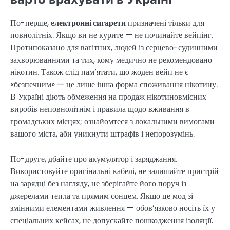
По-перше,
електронні сигарети
призначені тільки для
повнолітніх. Якщо ви не курите — не починайте вейпінг.
Протипоказано для вагітних, людей із серцево-судинними
захворюваннями та тих, кому медично не рекомендовано
нікотин. Також слід пам’ятати, що жоден вейп не є
«безпечним» — це лише інша форма споживання нікотину.
В Україні діють обмеження на продаж нікотиновмісних
виробів неповнолітнім і правила щодо вживання в
громадських місцях; ознайомтеся з локальними вимогами
вашого міста, аби уникнути штрафів і непорозумінь.
По-друге, дбайте про акумулятор і заряджання.
Використовуйте оригінальні кабелі, не залишайте пристрій
на зарядці без нагляду, не зберігайте його поруч із
джерелами тепла та прямим сонцем. Якщо це мод зі
змінними елементами живлення — обов’язково носіть їх у
спеціальних кейсах, не допускайте пошкодження ізоляції.