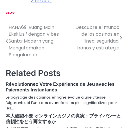
Zabrzu z…
BLOG
HAHA69: Ruang Main
Descubre el mundo
P
Eksklusif dengan Vibes
de los casinos en
o
Santai Modern yang
línea: seguridad,
Mengutamakan
bonos y estrategia
s
Pengalaman
t
n
Related Posts
a
Révolutionnez Votre Expérience de Jeu avec les
v
Paiements Instantanés
Le paysage des casinos en ligne évolue à une vitesse
i
fulgurante, et l’une des avancées les plus significatives pour
les…
g
本人確認不要 オンラインカジノの真実：プライバシーと
a
信頼性をどう両立するか