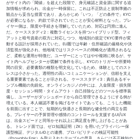
がサイト内の「閾値」を超えた段階で、身元確認と資金源に関する追
加情報が求められ、出金が一時保留に。これは不正防止と規制準拠の
観点から妥当な措置であり、あらかじめ「いつ」「どの条件で」KYC
が必要になるか、約款で示されていたことが安心材料となった。プレ
イヤー側は、限度や手続きを理解していたため、対応は円滑に進ん
だ。 ケーススタディ2：複数ライセンスを持つハイブリッド型。フィ
アットと暗号資産の双方に対応しつつ、地域別の規定でKYC要件が変
動する設計が採用されていた。EU圏では年齢・住所確認の厳格化や決
済監視が強化され、他地域ではリスクベースの簡略化が適用されるな
ど、柔軟な運用が特徴だ。ユーザーにとってはやや複雑に映るが、サ
イト内ヘルプセンターが図解で条件を示し、KYCのトリガーや所要時
間の目安、必要書類の種類を明文化しているため、体験としてのスト
レスは小さかった。透明性の高いコミュニケーションが、信頼を支え
る重要要素であることが示される。 ケーススタディ3：責任あるギャ
ンブル機能の先鋭化。オンラインカジノの中には、入金限度・損失限
度・セッション時間・タイムアウト・自己排除などのツールを標準装
備し、ユーザーがダッシュボードから自己管理できるようにする例が
増えている。本人確認不要を掲げるサイトであっても、こうした機能
を前面に出すことで、短期的な快適さと長期的な健全性の両立を図
る。プレイヤーの予算管理や感情のコントロールを支援するUI/UX
は、出金スピードと同等かそれ以上に満足度を押し上げることがあ
る。 トレンド面では、ゼロ知識証明（ZK）を用いたプライバシー保
護型検証、デジタルIDとの連携、プロバビリティの検証可能性
（Provably Fair）を取り入れたテーブルの普及、さらには不正検知の