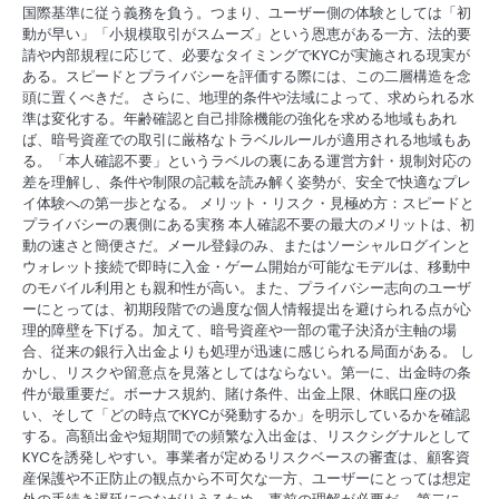
国際基準に従う義務を負う。つまり、ユーザー側の体験としては「初
動が早い」「小規模取引がスムーズ」という恩恵がある一方、法的要
請や内部規程に応じて、必要なタイミングでKYCが実施される現実が
ある。スピードとプライバシーを評価する際には、この二層構造を念
頭に置くべきだ。 さらに、地理的条件や法域によって、求められる水
準は変化する。年齢確認と自己排除機能の強化を求める地域もあれ
ば、暗号資産での取引に厳格なトラベルルールが適用される地域もあ
る。「本人確認不要」というラベルの裏にある運営方針・規制対応の
差を理解し、条件や制限の記載を読み解く姿勢が、安全で快適なプレ
イ体験への第一歩となる。 メリット・リスク・見極め方：スピードと
プライバシーの裏側にある実務 本人確認不要の最大のメリットは、初
動の速さと簡便さだ。メール登録のみ、またはソーシャルログインと
ウォレット接続で即時に入金・ゲーム開始が可能なモデルは、移動中
のモバイル利用とも親和性が高い。また、プライバシー志向のユーザ
ーにとっては、初期段階での過度な個人情報提出を避けられる点が心
理的障壁を下げる。加えて、暗号資産や一部の電子決済が主軸の場
合、従来の銀行入出金よりも処理が迅速に感じられる局面がある。 し
かし、リスクや留意点を見落としてはならない。第一に、出金時の条
件が最重要だ。ボーナス規約、賭け条件、出金上限、休眠口座の扱
い、そして「どの時点でKYCが発動するか」を明示しているかを確認
する。高額出金や短期間での頻繁な入出金は、リスクシグナルとして
KYCを誘発しやすい。事業者が定めるリスクベースの審査は、顧客資
産保護や不正防止の観点から不可欠な一方、ユーザーにとっては想定