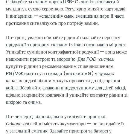
Слідкуйте за станом портів USB-C, чистіть контакти й
мундштук сухою серветкою. Регулярно міняйте картриджі
й випарники — «спалений» смак, зменшення пари й часті
протікання сигналізують про потребу заміни.
По-третє, уважно обирайте рідини: надавайте перевагу
продукції з прозорим складом і чіткою позначкою міцності.
Уникайте сумнівної контрафактної продукції — вона може
нашкодити пристрою та здоров’ю. Для
POD-систем
купуйте рідини з рекомендованим співвідношенням
PG/VG: надто густі склади (високий VG) у вузьких
каналах подачі рідини можуть призвести до підгоряння
койла. Зберігайте флакони в недоступному для дітей місці,
щільно закривайте ковпачки й уникайте контакту рідини зі
шкірою та очима.
По-четверте, відповідально утилізуйте пристрої.
Одноразові
вейпи містять акумулятори — не викидайте їх
у загальний смітник. Здавайте пристрої та батареї у