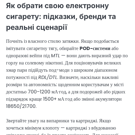
Як обрати свою електронну
сигарету: підказки, бренди та
реальні сценарії
Почніть із власного стилю затяжки. Якщо подобається
імітувати сигаретну тягу, обирайте
POD-системи
або
одноразові вейпи під
MTL
— вони дають виразний удар по
горлу на солевому нікотині. Для поціновувачів великих
хмар пари підійдуть под-моди з широким діапазоном
потужності під
RDL/DTL
. Визначте, наскільки важливі
розміри та автономність: щоденним користувачам у місті
достатньо 700–1200 мА·год, а для подорожей або рідких
підзарядок краще 1500+ мА·год або змінні акумулятори
18650/21700.
Звертайте увагу на випарники та картриджі. Якщо
хочеться мінімум клопоту — картриджі з вбудованою