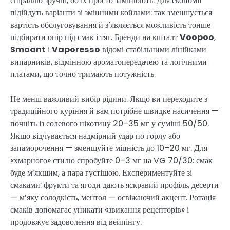
спіраллю зручні, бо їх просто замінюють. Для економії
підійдуть варіанти зі змінними койлами: так зменшується
вартість обслуговування й з’являється можливість тонше
підбирати опір під смак і тяг. Бренди на кшталт
Voopoo
,
Smoant
і
Vaporesso
відомі стабільними лінійками
випарників, відмінною ароматопередачею та логічними
платами, що точно тримають потужність.
Не менш важливий вибір рідини. Якщо ви переходите з
традиційного куріння й вам потрібне швидке насичення —
почніть із солевого нікотину 20–35 мг у суміші 50/50.
Якщо відчувається надмірний удар по горлу або
запаморочення — зменшуйте міцність до 10–20 мг. Для
«хмарного» стилю спробуйте 0–3 мг на VG 70/30: смак
буде м’якшим, а пара густішою. Експериментуйте зі
смаками: фрукти та ягоди дають яскравий профіль, десерти
— м’яку солодкість, ментол — освіжаючий акцент. Ротація
смаків допомагає уникати «звикання рецепторів» і
продовжує задоволення від вейпінгу.