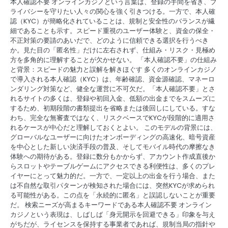
本人確認不要 オンラインカジノという言葉は、登録の手間を省き、プ
t
ライバシーを守りたい人々の関心を強く引きつける。一方で、本人確
認（KYC）が簡略化されていることは、規制と安全性のバランスが繊
i
細であることも示す。スピード重視のユーザー体験と、資金の保全・
o
不正対策の要請のあいだで、どのように信頼できる選択を行うべき
か。見た目の「匿名性」だけに左右されず、仕組み・リスク・見極め
n
方を多角的に理解することが欠かせない。 「本人確認不要」の仕組み
と背景：スピードの魅力と誤解を解きほぐす 多くのオンラインカジノ
で導入される本人確認（KYC）は、年齢確認、資金源確認、マネーロ
ンダリング対策など、健全な運営に不可欠だ。「本人確認不要」とさ
れるサイトの多くは、登録や初回入金、低額の出金までをスムーズに
するため、初期段階の書類提出を省略または後回しにしている。すな
わち、完全な無審査ではなく、リスクベースでKYCが段階的に適用さ
れるケースが中心だと理解しておくとよい。 このモデルの背景には、
グローバルなユーザーに向けたオンボーディングの高速化、暗号資産
を中心とした新しい決済手段の普及、そしてモバイル時代の摩擦なき
体験への期待がある。登録に数分もかからず、アカウント作成直後か
らスロットやテーブルゲームにアクセスできる利便性は、多くのプレ
イヤーにとって魅力的だ。一方で、一定以上の出金を行う場合、また
は不自然な取引パターンが検知された場合には、突然KYCが求められ
る可能性がある。この点を「永続的に匿名」と誤認しないことが重要
だ。 検索ニーズが高まるキーワードである本人確認不要 オンライン
カジノという表現は、しばしば「身元開示を回避できる」印象を与え
がちだが、ライセンスを保持する事業者であれば、規制当局の指針や