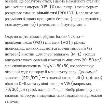
баками, що обслуговуються, і дають можливість ставити
різні койли з опором 0.15–1.0 Ом і вище. Такий формат
розкриває смак на
вільній тязі
(RDL/DTL), але вимагає
розуміння базових принципів безпеки (опір, потужність,
стан акумулятора) і ретельного обслуговування.
Окремо варто згадати рідини. Базовий склад —
пропіленгліколь (PG) і гліцерин (VG) у різних
пропорціях, до яких додаються ароматизатори й (за
потреби) нікотин. Для
тугої затяжки
(MTL) частіше
використовують солевий нікотин із міцністю 20–50 мг/
мл і співвідношенням PG/VG 50/50, що забезпечує
чіткіший удар по горлу й менш густу пару. Для
вільної
затяжки
(RDL/DTL) — зазвичай класичний (freebase)
нікотин 0–6 мг та суміші з вищим VG (наприклад,
70/30) для густої, насиченої пари. Вибір рідини суттєво
впливає на ресурс випарника, смак і враження від кожної
затяжки.