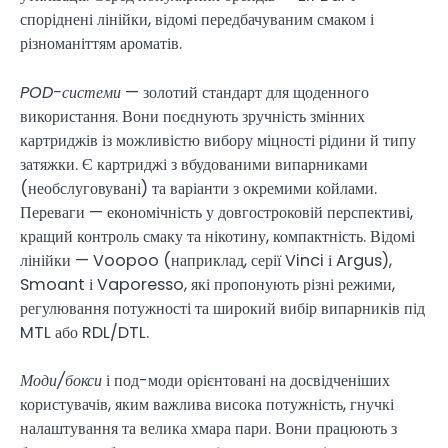
споріднені лінійки, відомі передбачуваним смаком і
різноманіттям ароматів.
POD-системи
— золотий стандарт для щоденного
використання. Вони поєднують зручність змінних
картриджів із можливістю вибору міцності рідини й типу
затяжки. Є картриджі з вбудованими випарниками
(необслуговувані) та варіанти з окремими койлами.
Переваги — економічність у довгостроковій перспективі,
кращий контроль смаку та нікотину, компактність. Відомі
лінійки — Voopoo (наприклад, серії Vinci і Argus),
Smoant і Vaporesso, які пропонують різні режими,
регулювання потужності та широкий вибір випарників під
MTL або RDL/DTL.
Моди/бокси
і под-моди орієнтовані на досвідченіших
користувачів, яким важлива висока потужність, гнучкі
налаштування та велика хмара пари. Вони працюють з