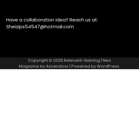
Have a collaboration idea? Reach us at:
Sheizips54547@hotmail.com
Copyright © 2026
Relevant-Gaming
| Neo
Magazine by
Ascendoor
| Powered by
WordPress
.