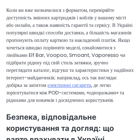
Коли ви вже визначилися з форматом, перевіряйте
доступність змінних картриджів і койлів у вашому місті
або онлайн, а також наявність гарантії та сервісу. В Україні
популярні швидкі способи доставки, а більшість магазинів
пропонують оплату карткою та накладений платіж. Якщо
хочеться швидко порівняти моделі, ознайомитися з
лінійками Elf Bar, Voopoo, Smoant, Vaporesso чи
підібрати рідину під свій стиль затяжки, зручно
переглядати каталог, відгуки та характеристики у надійних
інтернет-майданчиків; наприклад, ось так виглядає
добірка за запитом
електронні сигарети
, де легко
зорієнтуватися між POD-системами, «одноразками» та
рідинами для новачків і досвідчених користувачів.
Безпека, відповідальне
користування та догляд: що
варто врахувати в Україні