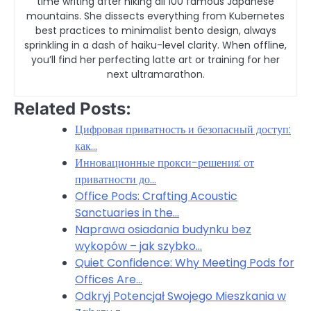
time writing after hiking all 100 famous Japanese
mountains. She dissects everything from Kubernetes
best practices to minimalist bento design, always
sprinkling in a dash of haiku-level clarity. When offline,
you’ll find her perfecting latte art or training for her
next ultramarathon.
Related Posts:
Цифровая приватность и безопасный доступ:
как…
Инновационные прокси-решения: от
приватности до…
Office Pods: Crafting Acoustic
Sanctuaries in the…
Naprawa osiadania budynku bez
wykopów – jak szybko…
Quiet Confidence: Why Meeting Pods for
Offices Are…
Odkryj Potencjał Swojego Mieszkania w